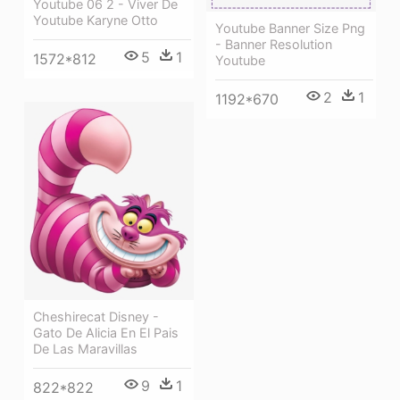
Youtube 06 2 - Viver De
Youtube Karyne Otto
Youtube Banner Size Png
- Banner Resolution
5
1
1572*812
Youtube
2
1
1192*670
Cheshirecat Disney -
Gato De Alicia En El Pais
De Las Maravillas
9
1
822*822