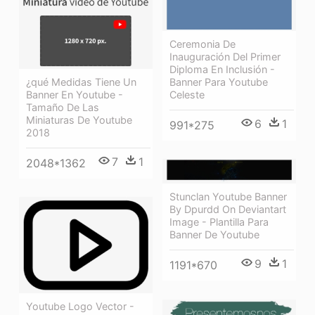
Ceremonia De
Inauguración Del Primer
Diploma En Inclusión -
Banner Para Youtube
¿qué Medidas Tiene Un
Celeste
Banner En Youtube -
Tamaño De Las
Miniaturas De Youtube
6
1
991*275
2018
7
1
2048*1362
Stunclan Youtube Banner
By Dpurdd On Deviantart
Image - Plantilla Para
Banner De Youtube
9
1
1191*670
Youtube Logo Vector -