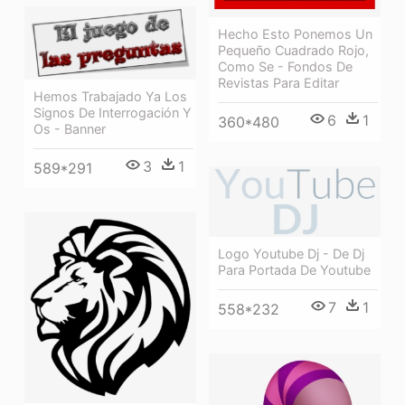
Hecho Esto Ponemos Un
Pequeño Cuadrado Rojo,
Como Se - Fondos De
Revistas Para Editar
Hemos Trabajado Ya Los
Signos De Interrogación Y
6
1
360*480
Os - Banner
3
1
589*291
Logo Youtube Dj - De Dj
Para Portada De Youtube
7
1
558*232