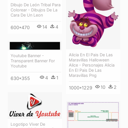
Dibujo De León Tribal Para
Colorear - Dibujos De La
Cara De Un Leon
14
4
600*470
Alicia En El Pais De Las
Youtube Banner -
Maravillas Halloween
Transparent Banner For
Alice - Personajes Alicia
Youtube
En El Pais De Las
Maravillas Png
4
1
630*355
10
2
1000*1229
Logotipo Viver De