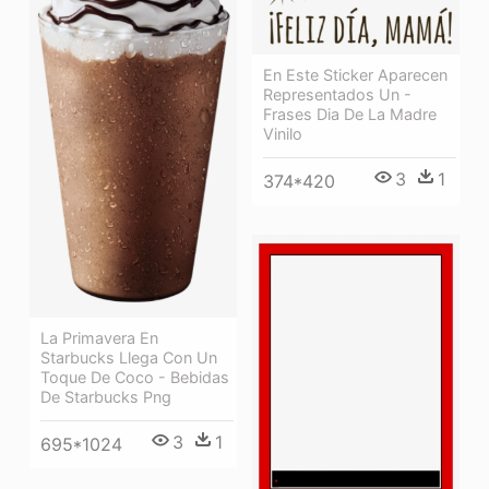
En Este Sticker Aparecen
Representados Un -
Frases Dia De La Madre
Vinilo
3
1
374*420
La Primavera En
Starbucks Llega Con Un
Toque De Coco - Bebidas
De Starbucks Png
3
1
695*1024