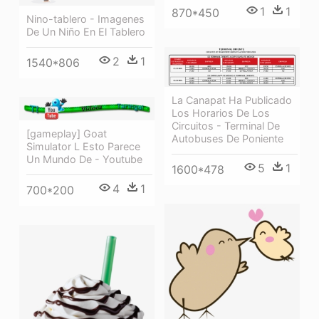
1
1
870*450
Nino-tablero - Imagenes
De Un Niño En El Tablero
2
1
1540*806
La Canapat Ha Publicado
Los Horarios De Los
Circuitos - Terminal De
[gameplay] Goat
Autobuses De Poniente
Simulator L Esto Parece
Un Mundo De - Youtube
5
1
1600*478
4
1
700*200