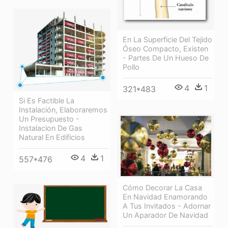
En La Superficie Del Tejido
Óseo Compacto, Existen
- Partes De Un Hueso De
Pollo
4
1
321*483
Si Es Factible La
Instalación, Elaboraremos
Un Presupuesto -
Instalacion De Gas
Natural En Edificios
4
1
557*476
Cómo Decorar La Casa
En Navidad Enamorando
A Tus Invitados - Adornar
Un Aparador De Navidad