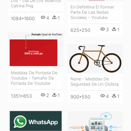
Los - Dia De Los Muertos
Catrina Png
En Definitiva El Formar
Parte De Las Redes
Sociales - Youtube
4
1
1084*1600
3
1
625*250
Medidas De Portada De
Youtube - Tamaño De
None - Medidas De
Portada De Youtube
Seguridad De Un Ciclista
2
1
1351*853
4
1
900*550