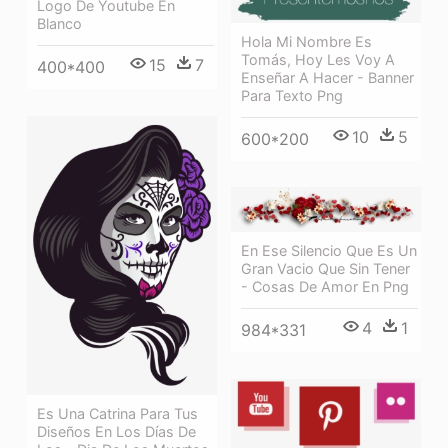
Logo De Youtube En
Blanco
Hola Mi Nombre Es
Tomás, Hoy Les Voy A
15
7
400*400
Enseñar A Hacer - Banner
Para Texto Png
10
5
600*200
En Ese Silencio Que Es Un
Gran Vacio Que Sin Tener
- Cosas De Amor En Png
4
1
984*331
Es Una Catrina Para Tus
Diseños En Los Días De