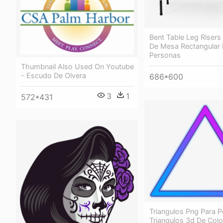
Bent Table Leg Risers
De Mesa Rectangular 
Personas
Thumbnail Also Used On Youtube
- Escudo De Olvera
686*600
3
1
572*431
Triangulos Png Para P
Triangulos 3d De Col