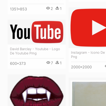
2
1
1351*853
David Barclay - Youtube - Logo
Instagram - Icono De
De Youtube Pmg
Png
7
1
600*373
2000*2000