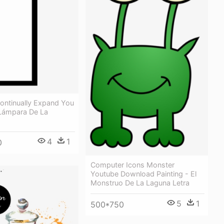
ontinually Expand You
Lámpara De La
4
1
0
Computer Icons Monster
Youtube Download Painting - El
Monstruo De La Laguna Letra
5
1
500*750