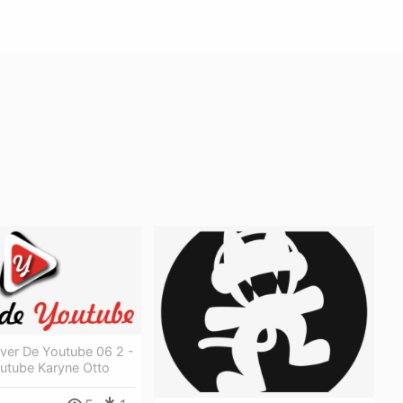
iver De Youtube 06 2 -
outube Karyne Otto