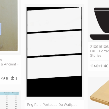
210916106
Full - Port
Stories
do
 & Ancient -
1140*1140
5
1
Png Para Portadas De Wattpad