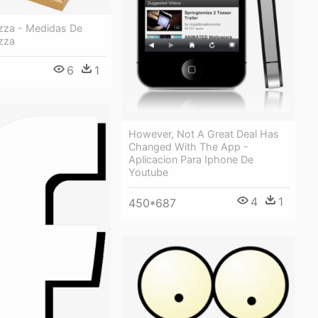
izza - Medidas De
zza
6
1
However, Not A Great Deal Has
Changed With The App -
Aplicacion Para Iphone De
Youtube
4
1
450*687