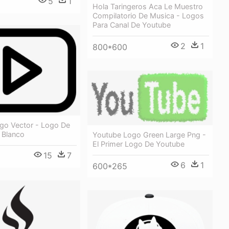
5
1
Hola Taringeros Aca Le Muestro
Compilatorio De Musica - Logos
Para Canal De Youtube
2
1
800*600
go Vector - Logo De
 Blanco
Youtube Logo Green Large Png -
El Primer Logo De Youtube
15
7
6
1
600*265