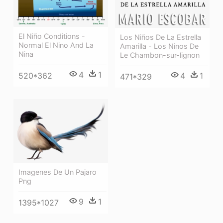
El Niño Conditions -
Los Niños De La Estrella
Normal El Nino And La
Amarilla - Los Ninos De
Nina
Le Chambon-sur-lignon
4
1
520*362
4
1
471*329
Imagenes De Un Pajaro
Png
9
1
1395*1027