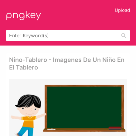
Upload
Nino-Tablero - Imagenes De Un Niño En
El Tablero