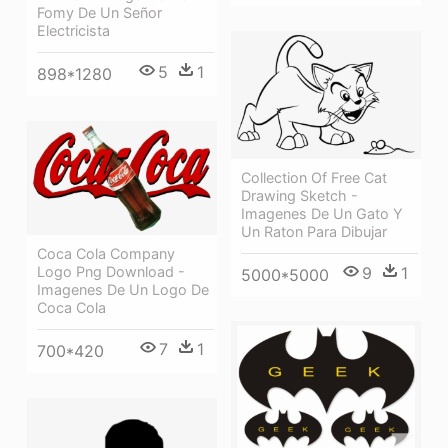
Fomy De Un Señor
Electricista
5
1
898*1280
Collection Of Free Cat
Drawing Sketch -
Imagenes De Un Gato Y
Un Raton Para Dibujar
Coca Cola Company
9
1
Logo Png Download -
5000*5000
Imagenes De Un Logo De
Coca Cola
7
1
700*420