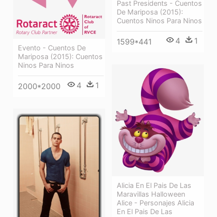
Past Presidents - Cuentos
De Mariposa (2015):
Cuentos Ninos Para Ninos
4
1
1599*441
Evento - Cuentos De
Mariposa (2015): Cuentos
Ninos Para Ninos
4
1
2000*2000
Alicia En El Pais De Las
Maravillas Halloween
Alice - Personajes Alicia
En El Pais De Las