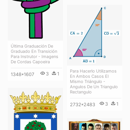
Última Graduación De
Graduado En Transición
Para Instrutor - Imagens
De Cordas Capoeira
Para Hacerlo Utilizamos
3
1
1348*1607
En Ambos Casos El
Mismo Triángulo -
Angulos De Un Triangulo
Rectangulo
3
1
2732*2483