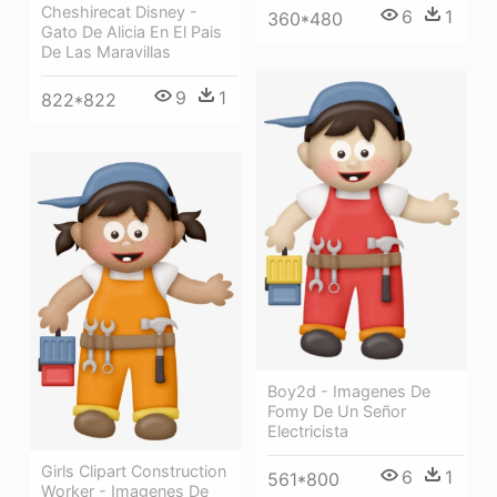
Cheshirecat Disney -
6
1
360*480
Gato De Alicia En El Pais
De Las Maravillas
9
1
822*822
Boy2d - Imagenes De
Fomy De Un Señor
Electricista
Girls Clipart Construction
6
1
561*800
Worker - Imagenes De