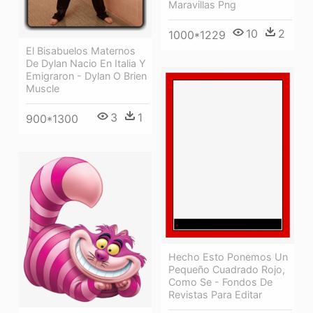
Maravillas Png
10
2
1000*1229
El Bisabuelos Maternos
De Dylan Nacio En Italia Y
Emigraron - Dylan O Brien
Muscle
3
1
900*1300
Hecho Esto Ponemos Un
Pequeño Cuadrado Rojo,
Como Se - Fondos De
Revistas Para Editar