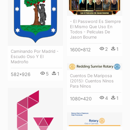
- El Password Es Siempre
El Mismo Que Uso En
Todos - Peliculas De
Jason Bourne
2
1
1600*812
Caminando Por Madrid -
Escudo Oso Y El
Madroño
5
1
582*926
Cuentos De Mariposa
(2015): Cuentos Ninos
Para Ninos
4
1
1080*420