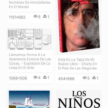
Nombres De Inmobiliarias
En El Mundo
6
1
1151*662
Llamamos Forma A La
Apariencia Externa De Las
Esta Es La Tapa De Mi
Cosas, - Expresion De La
Nuevo Libro - Charly En
Linea En El Arte
El Pais De Las Alegorias
4
1
1066*508
5
1
454*666