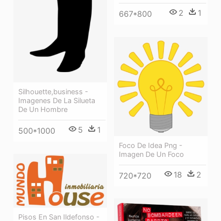
2
1
667*800
Silhouette,business -
Imagenes De La Silueta
De Un Hombre
5
1
500*1000
Foco De Idea Png -
Imagen De Un Foco
18
2
720*720
Pisos En San Ildefonso -