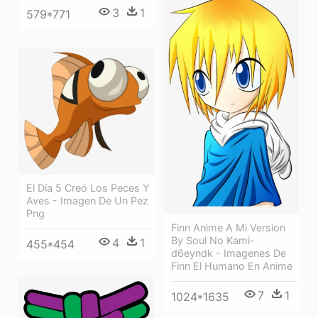
3
1
579*771
El Día 5 Creó Los Peces Y
Aves - Imagen De Un Pez
Png
Finn Anime A Mi Version
By Soul No Kami-
4
1
455*454
d6eyndk - Imagenes De
Finn El Humano En Anime
7
1
1024*1635