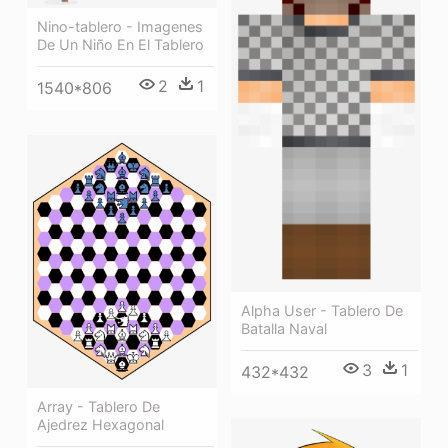
Nino-tablero - Imagenes
De Un Niño En El Tablero
2
1
1540*806
Alpha User - Tablero De
Batalla Naval
3
1
432*432
Array - Tablero De
Ajedrez Hexagonal