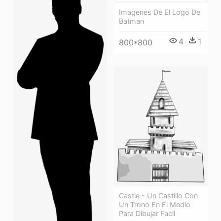
Imagenes De El Logo De
Batman
4
1
800*800
Castle - Un Castillo Con
Un Trono En El Medio
Para Dibujar Facil