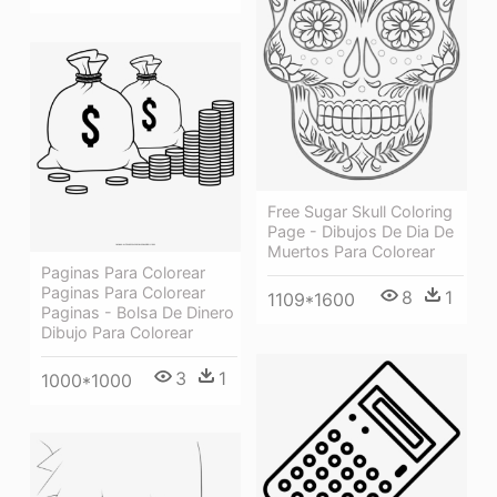
Free Sugar Skull Coloring
Page - Dibujos De Dia De
Muertos Para Colorear
Paginas Para Colorear
Paginas Para Colorear
8
1
1109*1600
Paginas - Bolsa De Dinero
Dibujo Para Colorear
3
1
1000*1000