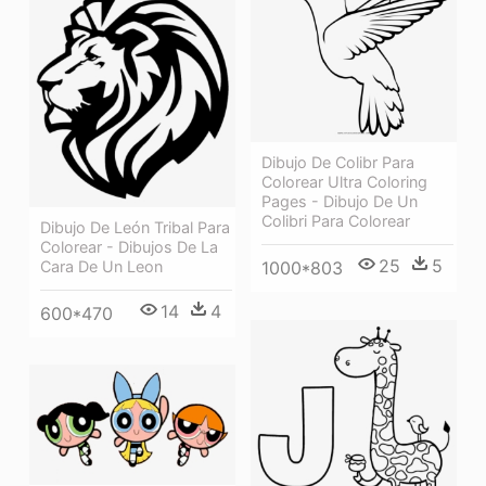
Dibujo De Colibr Para
Colorear Ultra Coloring
Pages - Dibujo De Un
Colibri Para Colorear
Dibujo De León Tribal Para
Colorear - Dibujos De La
25
5
Cara De Un Leon
1000*803
14
4
600*470