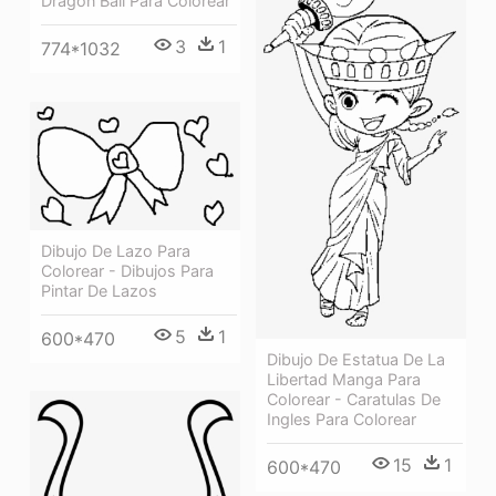
Dragon Ball Para Colorear
3
1
774*1032
Dibujo De Lazo Para
Colorear - Dibujos Para
Pintar De Lazos
5
1
600*470
Dibujo De Estatua De La
Libertad Manga Para
Colorear - Caratulas De
Ingles Para Colorear
15
1
600*470