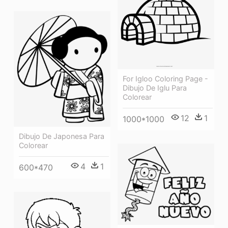
For Igloo Coloring Page -
Dibujo De Iglu Para
Colorear
12
1
1000*1000
Dibujo De Japonesa Para
Colorear
4
1
600*470