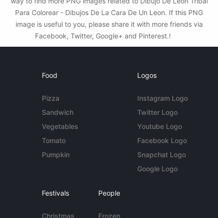
way to find more PNG images related to Dibujo De León Tribal
Para Colorear - Dibujos De La Cara De Un Leon. If this PNG
image is useful to you, please share it with more friends via
Facebook, Twitter, Google+ and Pinterest.!
Food
Logos
Pizza
Instagram Logo
Sandwich
Twitter Logo
Vegetables
Youtube Logo
Tomato
Facebook Logo
Pumpkin
Snapchat Logo
Google Logo
Festivals
People
Christmas
Frozen