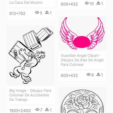
La Casa Del Mostro
10
1
600*432
5
1
612*792
Guardian Angel Clipart -
Dibujos De Alas De Angel
Para Colorear
8
1
600*432
Big Image - Dibujos Para
Colorear De Accidentes
De Trabajo
7
1
1905*2400