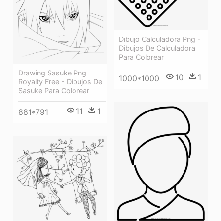
Dibujo Calculadora Png -
Dibujos De Calculadora
Para Colorear
Drawing Sasuke Png
10
1
1000*1000
Royalty Free - Dibujos De
Sasuke Para Colorear
11
1
881*791