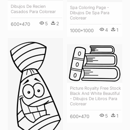
Dibujos De Recien
Spa Coloring Page -
Casados Para Colorear
Dibujos De Spa Para
Colorear
5
2
600*470
4
1
1000*1000
Picture Royalty Free Stock
Black And White Beautiful
- Dibujos De Libros Para
Colorear
5
1
600*470