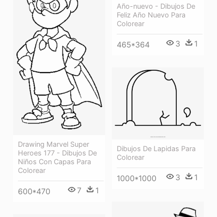
Año-nuevo - Dibujos De
Feliz Año Nuevo Para
Colorear
3
1
465*364
Drawing Marvel Super
Dibujos De Lapidas Para
Heroes 177 - Dibujos De
Colorear
Niños Con Capas Para
Colorear
3
1
1000*1000
7
1
600*470