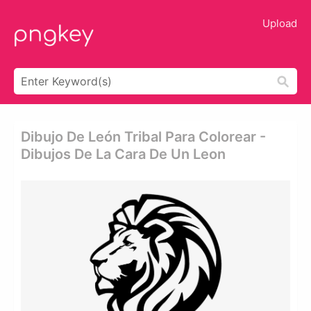
Upload
Dibujo De León Tribal Para Colorear -
Dibujos De La Cara De Un Leon