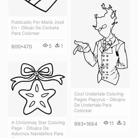
Publicado Por María José
En - Dibujo De Corbata
Para Colorear
5
1
600*470
Cool Undertale Coloring
Pages Papyrus - Dibujos
De Undertale Para
Colorear
A Christmas Star Coloring
11
3
993*1664
Page - Dibujos De
Adornos Navideños Para