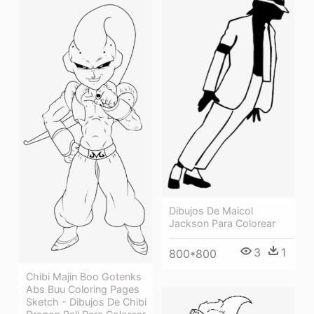
Dibujos De Maicol
Jackson Para Colorear
3
1
800*800
Chibi Majin Boo Gotenks
Abs Buu Coloring Pages
Sketch - Dibujos De Chibi