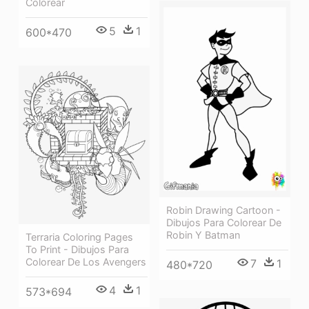
Colorear
5
1
600*470
Robin Drawing Cartoon -
Dibujos Para Colorear De
Robin Y Batman
Terraria Coloring Pages
To Print - Dibujos Para
Colorear De Los Avengers
7
1
480*720
4
1
573*694