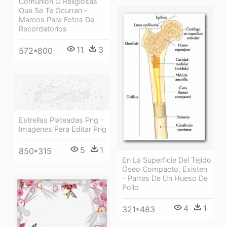
Comunión O Religiosas
Que Se Te Ocurran -
Marcos Para Fotos De
Recordatorios
11
3
572*800
Estrellas Plateadas Png -
Imagenes Para Editar Png
5
1
850*315
En La Superficie Del Tejido
Óseo Compacto, Existen
- Partes De Un Hueso De
Pollo
4
1
321*483