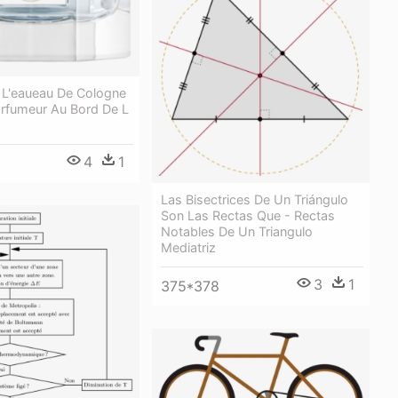
 L'eaueau De Cologne
arfumeur Au Bord De L
4
1
Las Bisectrices De Un Triángulo
Son Las Rectas Que - Rectas
Notables De Un Triangulo
Mediatriz
3
1
375*378