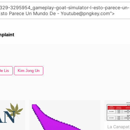
plaint
De Lis
Kim Jong Un
La Canapat