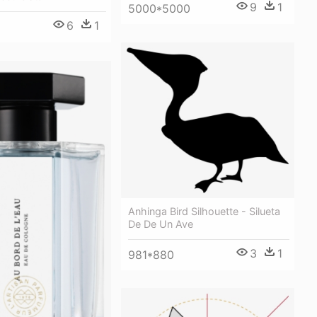
9
1
5000*5000
6
1
Anhinga Bird Silhouette - Silueta
De De Un Ave
3
1
981*880