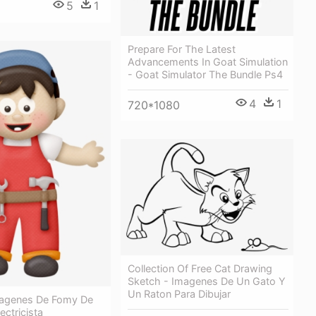
5
1
Prepare For The Latest
Advancements In Goat Simulation
- Goat Simulator The Bundle Ps4
4
1
720*1080
Collection Of Free Cat Drawing
Sketch - Imagenes De Un Gato Y
Un Raton Para Dibujar
agenes De Fomy De
ectricista