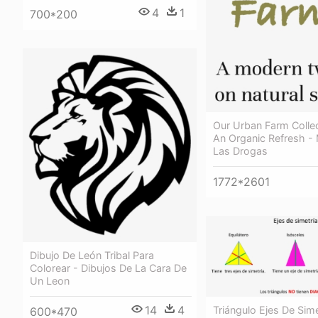
4
1
700*200
Our Urban Farm Collec
An Organic Refresh -
Las Drogas
1772*2601
Dibujo De León Tribal Para
Colorear - Dibujos De La Cara De
Un Leon
14
4
Triángulo Ejes De Sime
600*470