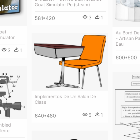
Goat Simulator Pc (steam)
3
1
581*420
oat
Au Bord De
mulator
- Artisan P
Eau
3
1
600*600
Implementos De Un Salon De
Clase
5
1
640*480
mbled -
Terre