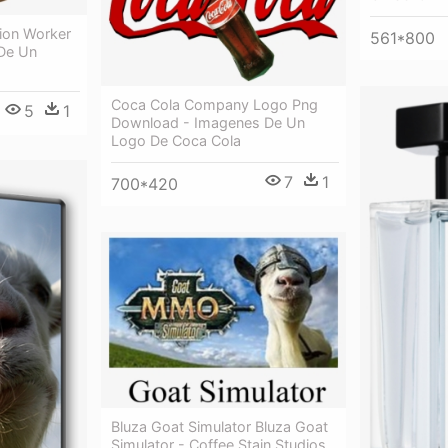
tion Worker
561*800
De Un
Coca Cola Company Logo Png
5
1
Download - Imagenes De Un
Logo De Coca Cola
7
1
700*420
Bluza Goat Simulator Bluza Goat
Simulator - Coffee Stain Studios