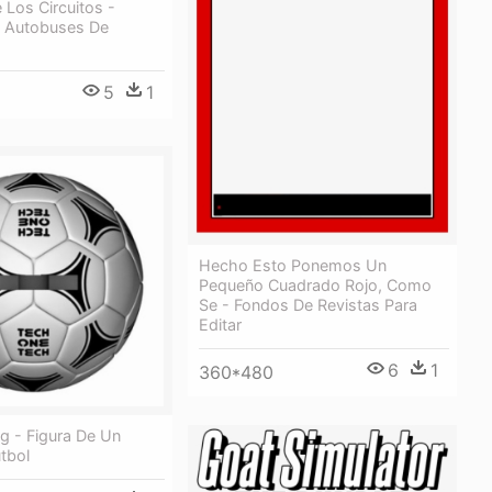
 Los Circuitos -
e Autobuses De
5
1
Hecho Esto Ponemos Un
Pequeño Cuadrado Rojo, Como
Se - Fondos De Revistas Para
Editar
6
1
360*480
ig - Figura De Un
tbol