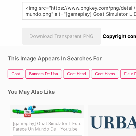
Download Transparent PNG
Copyright com
This Image Appears In Searches For
Goat
Bandera De Usa
Goat Head
Goat Horns
Fleur 
You May Also Like
[gameplay] Goat Simulator L Esto
Parece Un Mundo De - Youtube