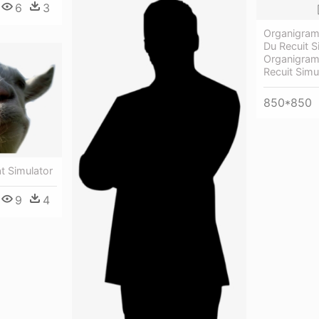
6
3
Organigram
Du Recuit S
Organigram
Recuit Simu
850*850
t Simulator
9
4