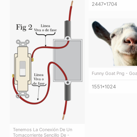
2447*1704
Funny Goat Png - Goa
1551*1024
Tenemos La Conexión De Un
Tomacorriente Sencillo De -