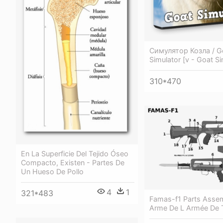
Симулятор Козла / G
Simulator [v - Goat Si
310*470
En La Superficie Del Tejido Óseo
Compacto, Existen - Partes De
Un Hueso De Pollo
4
1
321*483
Famas-f1 Parts Asse
Arme De L Armée De 