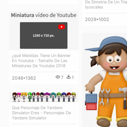
De Simetria De Un Tri
Isosceles
2029*1002
¿qué Medidas Tiene Un Banner
En Youtube - Tamaño De Las
Miniaturas De Youtube 2018
7
1
2048*1362
Que Personaje De Yandere
Simulator Eres - Personajes De
Yandere Simulator