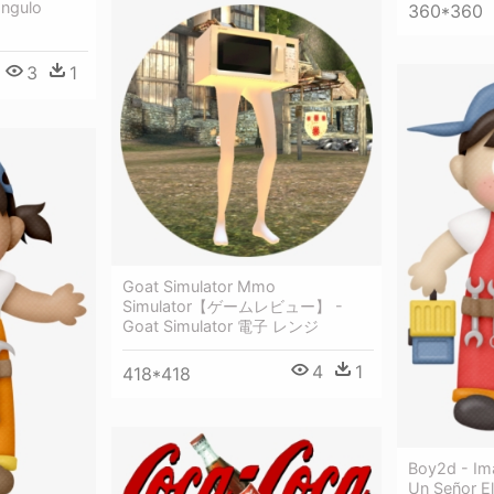
angulo
360*360
3
1
Goat Simulator Mmo
Simulator【ゲームレビュー】 -
Goat Simulator 電子 レンジ
4
1
418*418
Boy2d - Im
Un Señor El