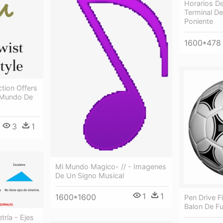
Horarios De
Terminal D
Poniente
1600*478
tion Offers
 Mundo De
3
1
Mi Mundo Magico- // - Imagenes
De Un Signo Musical
1
1
1600*1600
Pen Drive F
Balon De Fu
tría - Ejes