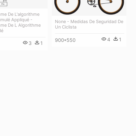
me De L'algorithme
imulé Appliqué -
None - Medidas De Seguridad De
me De L Algorithme
Un Ciclista
lé
4
1
900*550
3
1