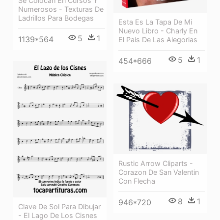
Se Colocan En Cursos Y
Numerosos - Texturas De
Ladrillos Para Bodegas
Esta Es La Tapa De Mi
Nuevo Libro - Charly En
5
1
1139*564
El Pais De Las Alegorias
5
1
454*666
Rustic Arrow Cliparts -
Corazon De San Valentin
Con Flecha
8
1
946*720
Clave De Sol Para Dibujar
- El Lago De Los Cisnes