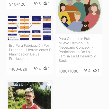
5
1
940*420
Para Concretar Este
Nuevo Camino, Es
Erp Para Fabricación Por
Necesario Concebir -
Proceso - Herramientas D
Participacion De La
Planificacion De La
Familia En El Desarrollo
Produccion
Social
4
1
1480*828
4
1
1080*1080