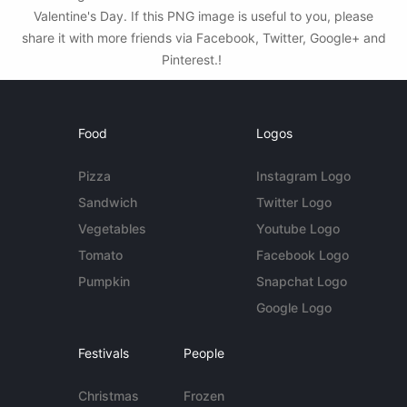
Valentine's Day. If this PNG image is useful to you, please
share it with more friends via Facebook, Twitter, Google+ and
Pinterest.!
Food
Logos
Pizza
Instagram Logo
Sandwich
Twitter Logo
Vegetables
Youtube Logo
Tomato
Facebook Logo
Pumpkin
Snapchat Logo
Google Logo
Festivals
People
Christmas
Frozen