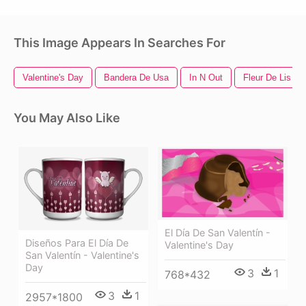
This Image Appears In Searches For
Valentine's Day
Bandera De Usa
In N Out
Fleur De Lis
You May Also Like
El Día De San Valentín -
Diseños Para El Día De
Valentine's Day
San Valentín - Valentine's
Day
3
1
768*432
3
1
2957*1800