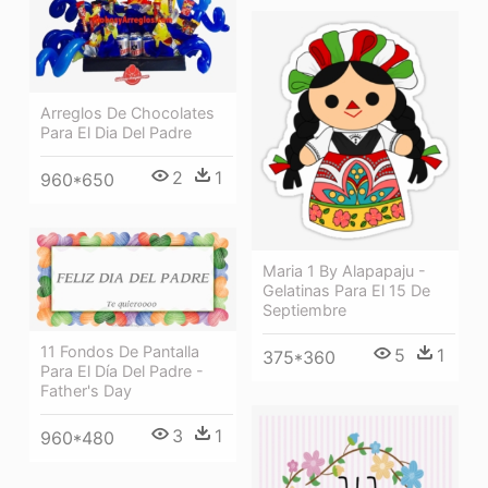
Arreglos De Chocolates
Para El Dia Del Padre
2
1
960*650
Maria 1 By Alapapaju -
Gelatinas Para El 15 De
Septiembre
11 Fondos De Pantalla
5
1
375*360
Para El Día Del Padre -
Father's Day
3
1
960*480