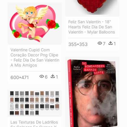
Feliz San Valentin - 18"
Hearts Feliz Dia De San
Valentin - Mylar Balloons
7
1
355*353
Valentine Cupid Com
Coração Decor Png Clipe
- Feliz Dia De San Valentin
A Mis Amigos
6
1
600*471
Las Texturas De Ladrillos