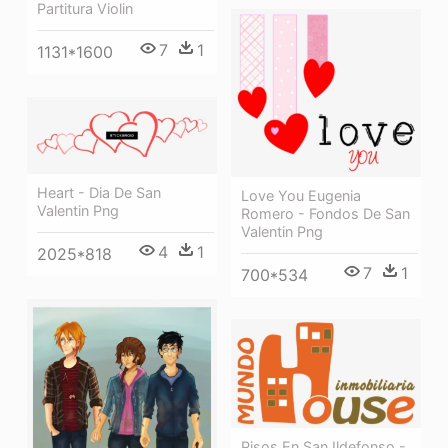
Partitura Violin
7
1
1131*1600
Heart - Dia De San
Love You Eugenia
Valentin Png
Romero - Fondos De San
Valentin Png
4
1
2025*818
7
1
700*534
Pisos En San Ildefonso -