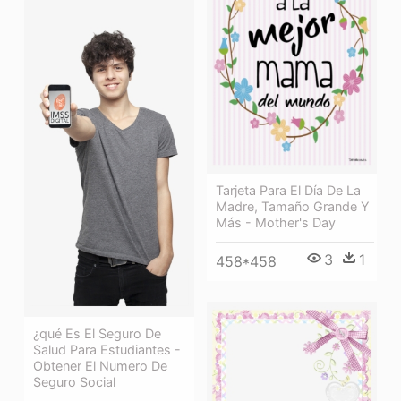
Tarjeta Para El Día De La
Madre, Tamaño Grande Y
Más - Mother's Day
3
1
458*458
¿qué Es El Seguro De
Salud Para Estudiantes -
Obtener El Numero De
Seguro Social