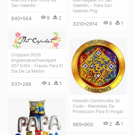
San Valentín
Valentin, - Para San
Valentin Png
9
2
840*564
8
1
3310*2914
Cropped 0026
Angiemakesfreeclipart
007 Edirii - Frases Para El
Dia De La Madre
4
1
937*286
Hawaiin Ceremonies Qr
Code - Mandalas De
Proteccion Para El Hogar
2
1
989*900