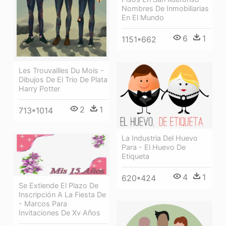
Nombres De Inmobiliarias
En El Mundo
6
1
1151*662
Les Trouvailles Du Mois -
Dibujos De El Trio De Plata
Harry Potter
2
1
713*1014
La Industria Del Huevo
Para - El Huevo De
Etiqueta
4
1
620*424
Se Extiende El Plazo De
Inscripción A La Fiesta De
- Marcos Para
Invitaciones De Xv Años