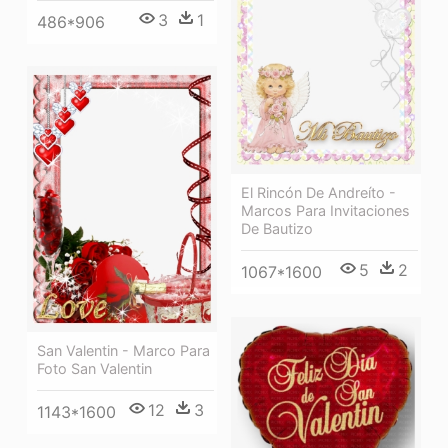
3
1
486*906
El Rincón De Andreíto -
Marcos Para Invitaciones
De Bautizo
5
2
1067*1600
San Valentin - Marco Para
Foto San Valentin
12
3
1143*1600