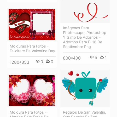
Imágenes Para
Photoscape, Photoshop
Y Gimp De Adornos -
Adornos Para El 18 De
Molduras Para Fotos -
Septiembre Png
Felicitare De Valentine Day
5
1
800*400
0
0
1280*853
Moldura Para Fotos -
Regalos De San Valentín,
Marcos Para Fotos De
Que Regalar En San