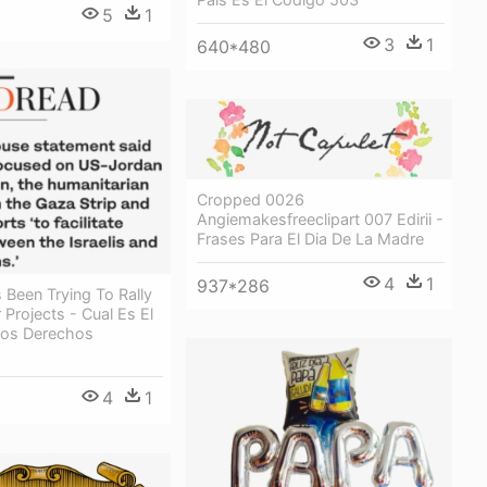
5
1
3
1
640*480
Cropped 0026
Angiemakesfreeclipart 007 Edirii -
Frases Para El Dia De La Madre
4
1
937*286
Been Trying To Rally
 Projects - Cual Es El
Los Derechos
4
1