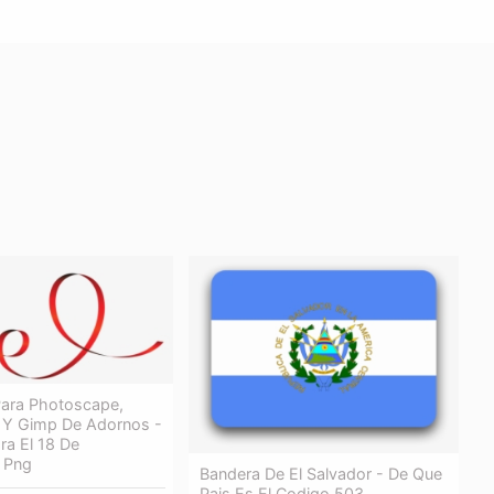
ara Photoscape,
Y Gimp De Adornos -
ra El 18 De
 Png
Bandera De El Salvador - De Que
Pais Es El Codigo 503