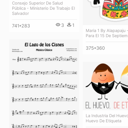
Consejo Superior De Salud
Pública - Ministerio De Trabajo El
Salvador
3
1
741*283
Maria 1 By Alapapaju 
Para El 15 De Septiem
375*360
La Industria Del Huevo
Huevo De Etiqueta