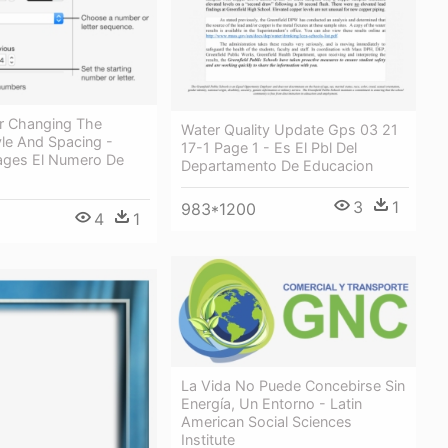
or Changing The
Water Quality Update Gps 03 21
le And Spacing -
17-1 Page 1 - Es El Pbl Del
ages El Numero De
Departamento De Educacion
3
1
983*1200
4
1
La Vida No Puede Concebirse Sin
Energía, Un Entorno - Latin
American Social Sciences
Institute