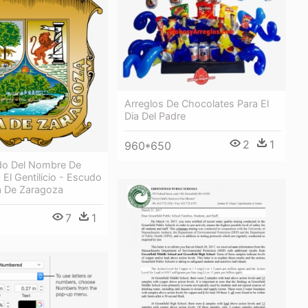
Arreglos De Chocolates Para El
Dia Del Padre
2
1
960*650
ado Del Nombre De
 El Gentilicio - Escudo
a De Zaragoza
7
1