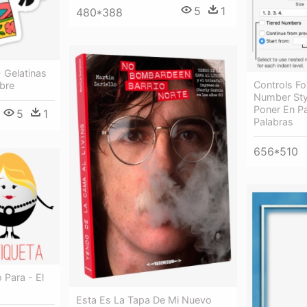
5
1
480*388
- Gelatinas
Controls F
bre
Number Sty
Poner En P
5
1
Palabras
656*510
 Para - El
Esta Es La Tapa De Mi Nuevo