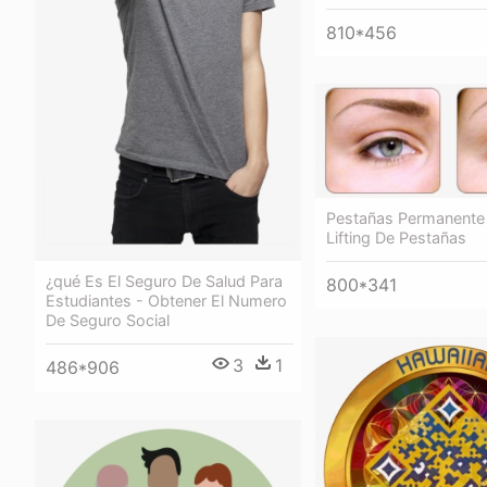
810*456
Pestañas Permanente 
Lifting De Pestañas
¿qué Es El Seguro De Salud Para
800*341
Estudiantes - Obtener El Numero
De Seguro Social
3
1
486*906