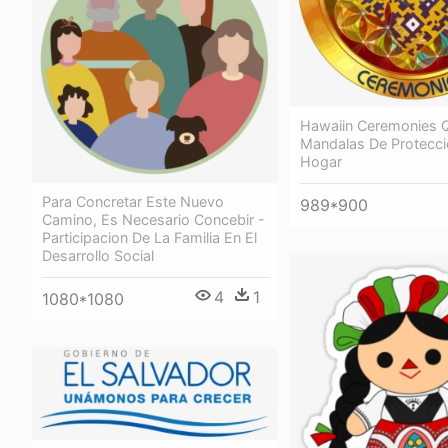
Hawaiin Ceremonies 
Mandalas De Protecci
Hogar
Para Concretar Este Nuevo
989*900
Camino, Es Necesario Concebir -
Participacion De La Familia En El
Desarrollo Social
4
1
1080*1080