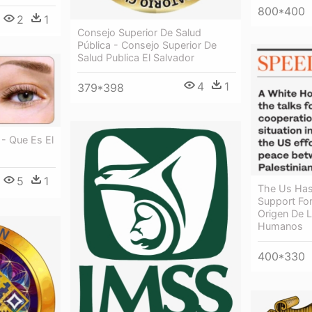
800*400
2
1
Consejo Superior De Salud
Pública - Consejo Superior De
Salud Publica El Salvador
4
1
379*398
- Que Es El
5
1
The Us Has 
Support For
Origen De 
Humanos
400*330