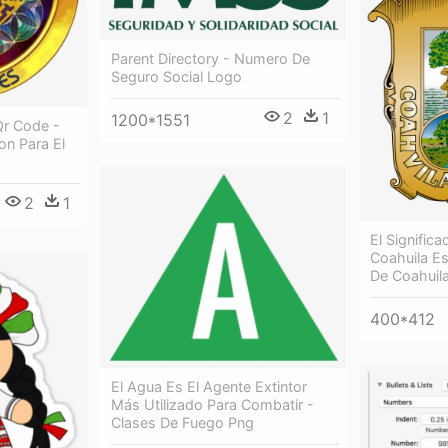
Parent Directory - Numero De
Seguro Social Logo
2
1
1200*1551
Qr Code -
on Para El
2
1
El Signific
Coahuila Es
De Coahuil
400*412
El Agua Es El Agente Extintor
Más Utilizado Para Combatir -
Clases De Fuego Png