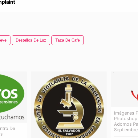
plaint
ieve
Destellos De Luz
Taza De Cafe
Imágenes P
Photoshop 
Adornos Pa
ntro De
Septiembre
es