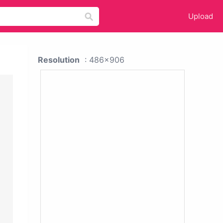
Upload
Resolution
: 486x906