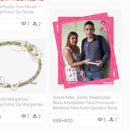
a Fotos Con Flores -
a Fotos De Flores
7
2
Neste Mês, Serão Realizadas
oto Margaritas -
Mais Atividades Para Promover -
a Fotos De Margaritas
Moldura Para Foto Outubro Rosa
7
2
0
5
1
688*600