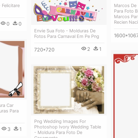
Felicitare
Marcos De 
Para Foto 
Marcos Par
Recien Nac
0
0
Envie Sua Foto - Molduras De
1600*106
Fotos Para Carnaval Em Pe Png
2
1
720*720
ra Car
duras Para
Png Wedding Images For
Photoshop Ivory Wedding Table
3
1
- Moldura Para Foto De
Casamento