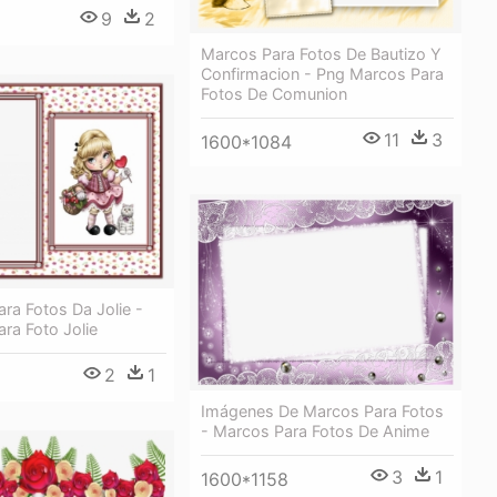
9
2
6
Marcos Para Fotos De Bautizo Y
Confirmacion - Png Marcos Para
Fotos De Comunion
11
3
1600*1084
ra Fotos Da Jolie -
ra Foto Jolie
2
1
Imágenes De Marcos Para Fotos
- Marcos Para Fotos De Anime
3
1
1600*1158