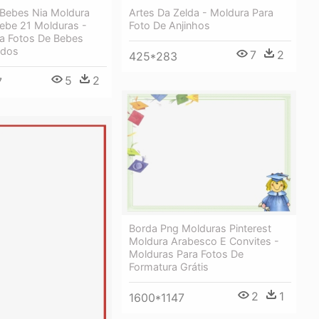
Bebes Nia Moldura
Artes Da Zelda - Moldura Para
Bebe 21 Molduras -
Foto De Anjinhos
a Fotos De Bebes
idos
7
2
425*283
5
2
7
Borda Png Molduras Pinterest
Moldura Arabesco E Convites -
Molduras Para Fotos De
Formatura Grátis
2
1
1600*1147