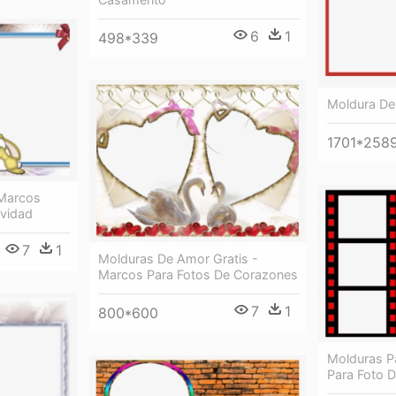
6
1
498*339
Moldura De
1701*258
 Marcos
vidad
7
1
Molduras De Amor Gratis -
Marcos Para Fotos De Corazones
7
1
800*600
Molduras P
Para Foto 