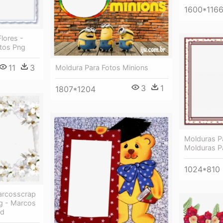
1600*116
lores -
tos Png
11
3
Moldura Para Fotos Minions
3
1
1807*1204
Molduras Pa
Molduras Pa
1024*810
arcosscrap
g - Marcos
Hd