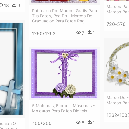
18
6
Marcos Par
Publicado Por Marcos Gratis Para
Marcos Par
Tus Fotos, Png En - Marcos De
Graduacion Para Fotos Png
720*576
7
1
1290*1262
Marco De F
Marcos Par
5 Molduras, Frames, Máscaras -
Molduras Para Fotos Digitais
1262*100
6
1
400*300
munión O
Ocurran -