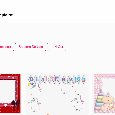
plaint
rabesco
Bandera De Usa
In N Out