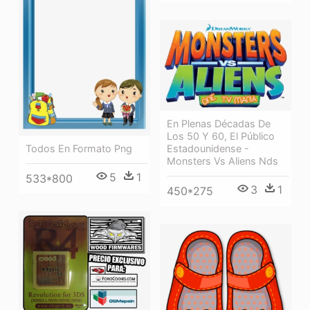
En Plenas Décadas De
Los 50 Y 60, El Público
Estadounidense -
Todos En Formato Png
Monsters Vs Aliens Nds
5
1
533*800
3
1
450*275