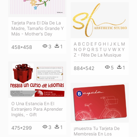
Tarjeta Para El Día De La
Madre, Tamaño Grande Y
Más - Mother's Day
A B C D E F G H I J K L M
3
1
458*458
N O P Q R S T U V W X Y
Z - Fête De La Musique
5
1
884*542
O Una Estancia En El
Extranjero Para Aprender
Inglés, - Gift
3
1
475*299
¡muestra Tu Tarjeta De
Membresía En Los