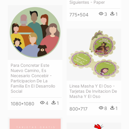
Siguientes - Paper
3
1
775*504
Para Concretar Este
Nuevo Camino, Es
Necesario Concebir -
Participacion De La
Linea Masha Y El Oso -
Familia En El Desarrollo
Tarjetas De Invitacion De
Social
Masha Y El Oso
4
1
1080*1080
8
1
800*717