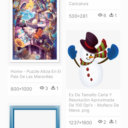
Caricatura
6
1
500*281
Home - Puzzle Alicia En El
Pais De Las Maravillas
3
1
800*1000
Es De Tamaño Carta Y
Resolución Aproximada
De 100 Dpi's - Muñeco De
Nieve .png
2
1
1237*1600