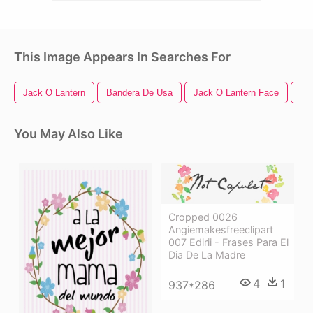
This Image Appears In Searches For
Jack O Lantern
Bandera De Usa
Jack O Lantern Face
La
You May Also Like
Cropped 0026
Angiemakesfreeclipart
007 Edirii - Frases Para El
Dia De La Madre
4
1
937*286