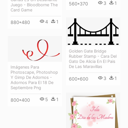
3
1
560*370
Juego - Bloodborne The
Card Game
4
1
880*480
Golden Gate Bridge
Rubber Stamp - Cara Del
Gato De Alicia En El Pais
De Las Maravillas
Imágenes Para
Photoscape, Photoshop
Y Gimp De Adornos -
3
1
600*600
Adornos Para El 18 De
Septiembre Png
5
1
800*400