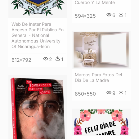
Cuerpo Y La Mente
6
1
594*325
Web De Ineter Para
Acceso Por El Público En
General - National
Autonomous University
Of Nicaragua-león
2
1
612*792
Marcos Para Fotos Del
Dia De La Madre
9
1
850*550