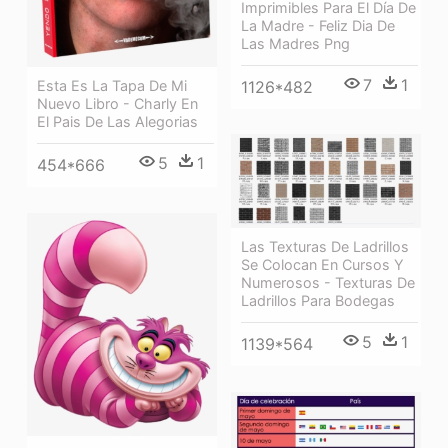
Imprimibles Para El Día De
La Madre - Feliz Dia De
Las Madres Png
7
1
1126*482
Esta Es La Tapa De Mi
Nuevo Libro - Charly En
El Pais De Las Alegorias
5
1
454*666
Las Texturas De Ladrillos
Se Colocan En Cursos Y
Numerosos - Texturas De
Ladrillos Para Bodegas
5
1
1139*564