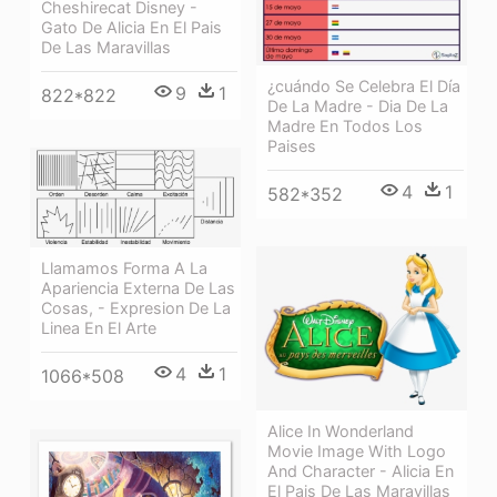
Cheshirecat Disney -
Gato De Alicia En El Pais
De Las Maravillas
¿cuándo Se Celebra El Día
9
1
822*822
De La Madre - Dia De La
Madre En Todos Los
Paises
4
1
582*352
Llamamos Forma A La
Apariencia Externa De Las
Cosas, - Expresion De La
Linea En El Arte
4
1
1066*508
Alice In Wonderland
Movie Image With Logo
And Character - Alicia En
El Pais De Las Maravillas