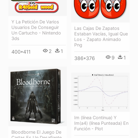
Y La Petición De Varios
Usuarios De Conseguir
Las Cajas De Zapatos
Un Cartucho - Nintendo
Estaban Vacías, Igual Que
3ds
Los - Zapato Animado
Png
2
1
400*411
9
1
386*376
Im (línea Continua) Y
Im(a4) (línea Punteada) En
Función - Plot
Bloodborne El Juego De
Cartas Es Un Desafiante