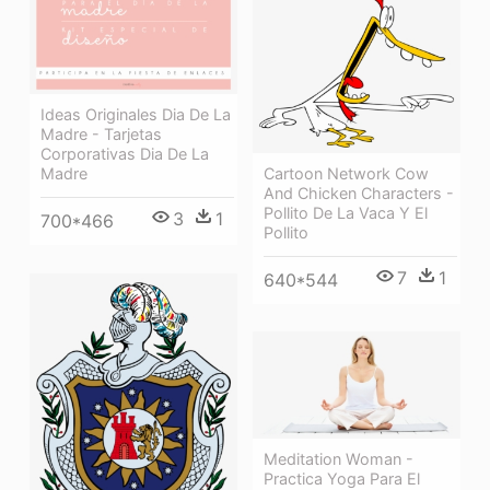
Ideas Originales Dia De La
Madre - Tarjetas
Corporativas Dia De La
Cartoon Network Cow
Madre
And Chicken Characters -
Pollito De La Vaca Y El
3
1
700*466
Pollito
7
1
640*544
Meditation Woman -
Practica Yoga Para El