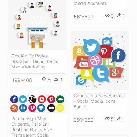
Media Accounts
3
1
561*509
Gestión De Redes
Sociales - Dicari Social
Media Marketing
5
3
499*408
Cabecera Redes Sociales
- Social Media Icons
Banner
Parece Algo Muy
5
1
391*380
Evidente, Pero En
Realidad No Lo Es -
Transparent Social