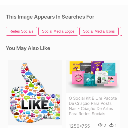
This Image Appears In Searches For
Redes Sociais
Social Media Logos
Social Media Icons
So
You May Also Like
O Social Kit É Um Pacote
De Criação Para Posts
Nas - Criação De Artes
Para Redes Sociais
2
1
1250*755