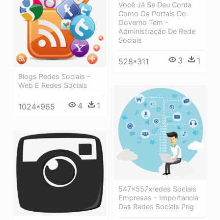
Você Já Se Deu Conta
Como Os Portais Do
Governo Tem -
Administração De Rede
Sociais
3
1
528*311
Blogs Redes Sociais -
Web E Redes Sociais
4
1
1024*965
547x557xredes Sociais
Empresas - Importancia
Das Redes Sociais Png