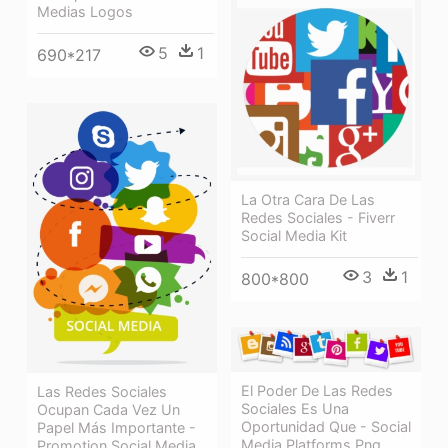
Medias Logos
5
1
690*217
La Otra Cara De Las
Redes Sociales - Fiverr
Social Media Kit
3
1
800*800
El Poder De Las Redes
Las Redes Sociales
Sociales Es Una
Ocupan Cada Vez Un
Oportunidad Que - Social
Papel Más Importante -
Media Platforms Png
Promotion Social Media