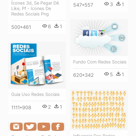
Ícones 3d, Se Pegar Dê
3
1
547*557
Like, Pf - Icones De
Redes Sociais Png
6
1
500*461
Fundo Com Redes Sociais
5
1
620*342
Guia Uso Redes Sociais
2
1
1111*908
Influencia Das Redes