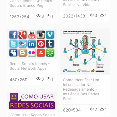
Caso - Icones De Redes
Sociais Na Vida
Sociais Branco Png
3
1
2022*1438
3
1
1253*254
Redes Sociais Ícones -
Social Network Apps
3
1
450*269
Como Identificar Um
Influenciador Na
Redeengajamento -
Influência Das Redes
Sociais
2
1
620*584
Como Usar Redes Sociais