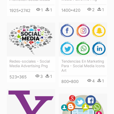
2
1
1
1
1400*420
1925*2742
Redes-sociales - Social
Tendencias En Marketing
Media Advertising Png
Para - Social Media Icons
Art
3
1
523*365
4
1
800*800