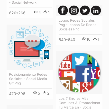
- Social Network
4
1
620*266
Logos Redes Sociales
Png - Iconos De Redes
Sociales Png
10
1
640*640
Posicionamiento Redes
Sociales - Social Media
Gif Png
5
2
470*396
Los 7 Errores Más
Comunes Al Promocionar
Tu Marca En - Social