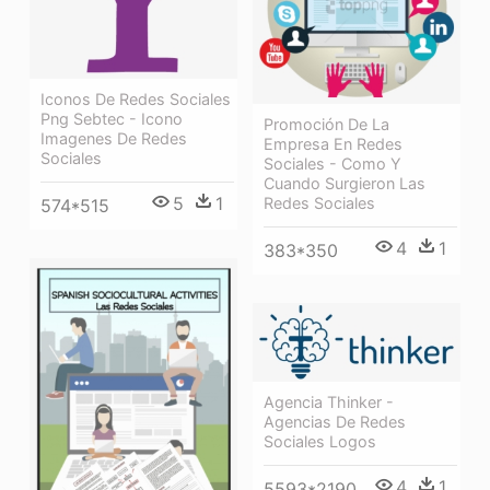
Iconos De Redes Sociales
Png Sebtec - Icono
Promoción De La
Imagenes De Redes
Empresa En Redes
Sociales
Sociales - Como Y
Cuando Surgieron Las
5
1
Redes Sociales
574*515
4
1
383*350
Agencia Thinker -
Agencias De Redes
Sociales Logos
4
1
5593*2190