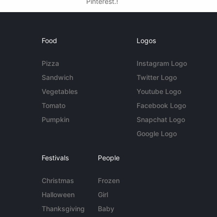
Pinterest.!
Food
Logos
Pizza
Instagram Logo
Sandwich
Twitter Logo
Vegetables
Youtube Logo
Tomato
Facebook Logo
Pumpkin
Snapchat Logo
Google Logo
Festivals
People
Christmas
Frozen
Halloween
Girl
Thanksgiving
Baby