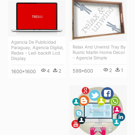
Agencia De Publicidad
Relax And Unwind Tray By
Paraguay, Agencia Digital,
Rustic Marlin Home Decor
Redes - Led-backlit Lcd
- Agencia Simple
Display
2
1
599*600
4
2
1600*1600