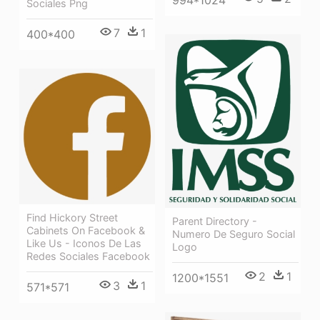
994*1024
Sociales Png
7
1
400*400
Find Hickory Street
Parent Directory -
Cabinets On Facebook &
Numero De Seguro Social
Like Us - Iconos De Las
Logo
Redes Sociales Facebook
2
1
1200*1551
3
1
571*571