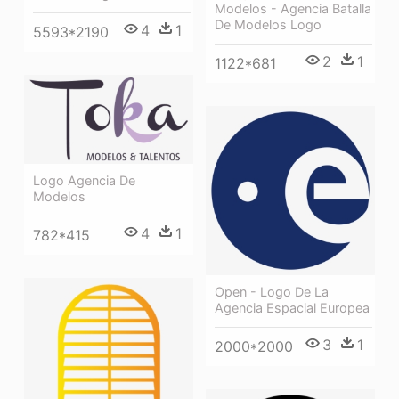
Modelos - Agencia Batalla
De Modelos Logo
4
1
5593*2190
2
1
1122*681
Logo Agencia De
Modelos
4
1
782*415
Open - Logo De La
Agencia Espacial Europea
3
1
2000*2000