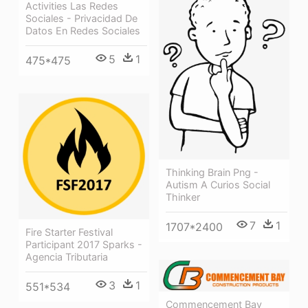
Activities Las Redes
Sociales - Privacidad De
Datos En Redes Sociales
5
1
475*475
Thinking Brain Png -
Autism A Curios Social
Thinker
7
1
1707*2400
Fire Starter Festival
Participant 2017 Sparks -
Agencia Tributaria
3
1
551*534
Commencement Bay