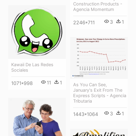
Construction Products -
Agencia Momentum
3
1
2246*711
Kawaii De Las Redes
Sociales
11
1
1071*998
As You Can See,
January's Exit From The
Express Scripts - Agencia
Tributaria
3
1
1443*1064