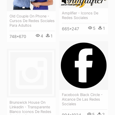
Amplifier - Iconos De
Old Couple On Phone -
Redes Sociales
Cursos De Redes Sociales
Para Adultos
5
1
665*247
4
1
748*670
Facebook Black Circle -
Alcance De Las Redes
Brunswick House On
Sociales
Linkedin - Transparente
Blanco Iconos De Redes
5
2