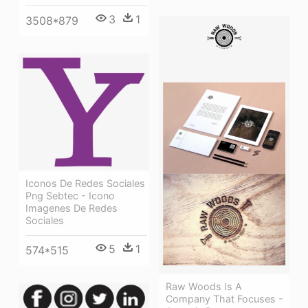
3
1
3508*879
Iconos De Redes Sociales
Png Sebtec - Icono
Imagenes De Redes
Sociales
5
1
574*515
Raw Woods Is A
Company That Focuses -