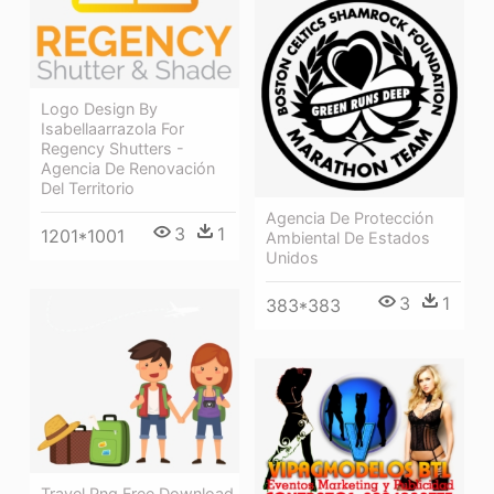
Logo Design By
Isabellaarrazola For
Regency Shutters -
Agencia De Renovación
Del Territorio
Agencia De Protección
3
1
1201*1001
Ambiental De Estados
Unidos
3
1
383*383
Travel Png Free Download