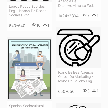
Agencia De
Desenvolvimento Web
Logos Redes Sociales
Png - Iconos De Redes
Sociales Png
3
1
1024*2304
10
1
640*640
Icono Belleza Agencia
Global De Marketing -
Icono De Belleza Png
3
1
650*650
Spanish Sociocultural