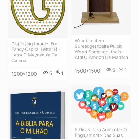
Wood Lectern
Displaying Images For
Spreekgestoelte Pulpit
Fancy Capital Letter H -
Wood Spreekgestoelte -
Letra O Mayuscula De
Atril O Ambon De Madera
Colores
6
1
1500*1500
5
1
1200*1200
5 Dicas Para Aumentar O
Engajamento Das Suas