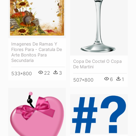
Imagenes De Ramas Y
Flores Para - Caratula De
Arte Bonitos Para
Secundaria
Copa De Coctel O Copa
De Martini
22
3
533*800
6
1
507*800