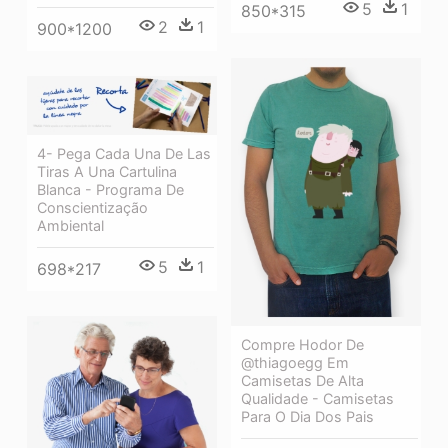
5
1
850*315
2
1
900*1200
4- Pega Cada Una De Las
Tiras A Una Cartulina
Blanca - Programa De
Conscientização
Ambiental
5
1
698*217
Compre Hodor De
@thiagoegg Em
Camisetas De Alta
Qualidade - Camisetas
Para O Dia Dos Pais