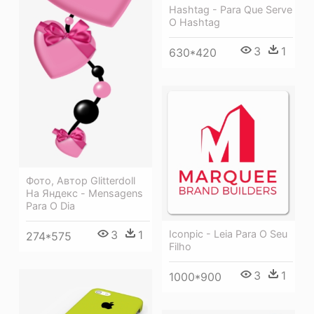
Hashtag - Para Que Serve
O Hashtag
3
1
630*420
Фото, Автор Glitterdoll
На Яндекс - Mensagens
Para O Dia
Iconpic - Leia Para O Seu
3
1
274*575
Filho
3
1
1000*900