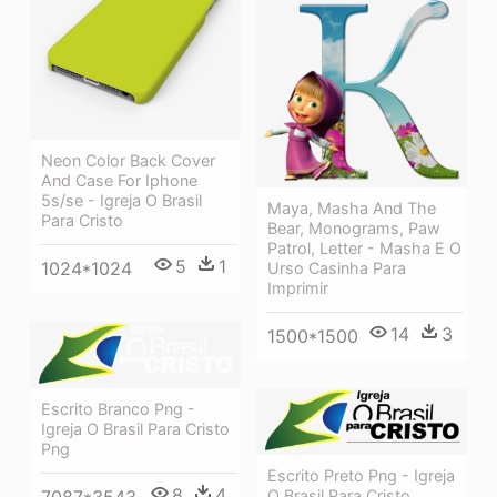
Neon Color Back Cover
And Case For Iphone
5s/se - Igreja O Brasil
Maya, Masha And The
Para Cristo
Bear, Monograms, Paw
Patrol, Letter - Masha E O
5
1
1024*1024
Urso Casinha Para
Imprimir
14
3
1500*1500
Escrito Branco Png -
Igreja O Brasil Para Cristo
Png
Escrito Preto Png - Igreja
8
4
O Brasil Para Cristo