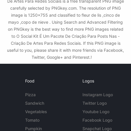
De Artes Para Redes Sociais is a free transparent PNG image
carefully selected by PNGkey.com. The resolution of PNG
image is 1250x755 and classified to fleur de lis ,cinco de
mayo ,copo de nieve . Using Search and Advanced Filtering
on PNGkey is the best way to find more PNG images related
to O Social Kit É Um Pacote De Criação Para Posts Nas -
Criação De Artes Para Redes Sociais. If this PNG image is
useful to you, please share it with more friends via Facebook,
Twitter, Google+ and Pinterest.!
Food
Logos
Pizza
Instagram Logo
Sandwich
Twitter Logo
Vegetables
Youtube Logo
Tomato
Facebook Logo
Pumpkin
Snapchat Logo