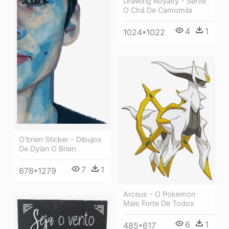
Drawing Royalty - Serve
O Chá De Camomila
4
1
1024*1022
O'brien Sticker - Dibujos
De Dylan O Brien
7
1
678*1279
Arceus - O Pokemon
Mais Forte De Todos
6
1
485*617