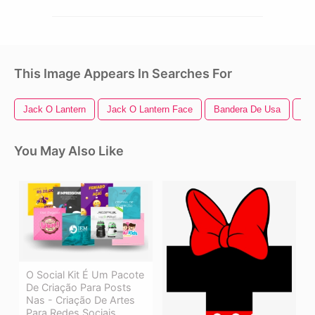
This Image Appears In Searches For
Jack O Lantern
Jack O Lantern Face
Bandera De Usa
Fle
You May Also Like
O Social Kit É Um Pacote
De Criação Para Posts
Nas - Criação De Artes
Para Redes Sociais