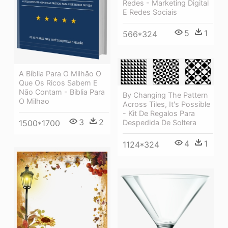
Redes - Marketing Digital
E Redes Sociais
5
1
566*324
A Bíblia Para O Milhão O
Que Os Ricos Sabem E
Não Contam - Biblia Para
By Changing The Pattern
O Milhao
Across Tiles, It's Possible
- Kit De Regalos Para
3
2
1500*1700
Despedida De Soltera
4
1
1124*324