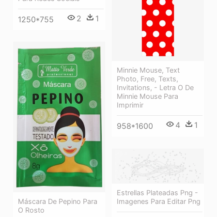
2
1
1250*755
Minnie Mouse, Text
Photo, Free, Texts,
Invitations, - Letra O De
Minnie Mouse Para
Imprimir
4
1
958*1600
Estrellas Plateadas Png -
Máscara De Pepino Para
Imagenes Para Editar Png
O Rosto