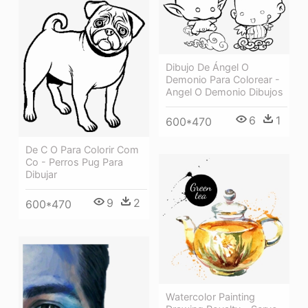
Dibujo De Ángel O
Demonio Para Colorear -
Angel O Demonio Dibujos
6
1
600*470
De C O Para Colorir Com
Co - Perros Pug Para
Dibujar
9
2
600*470
Watercolor Painting