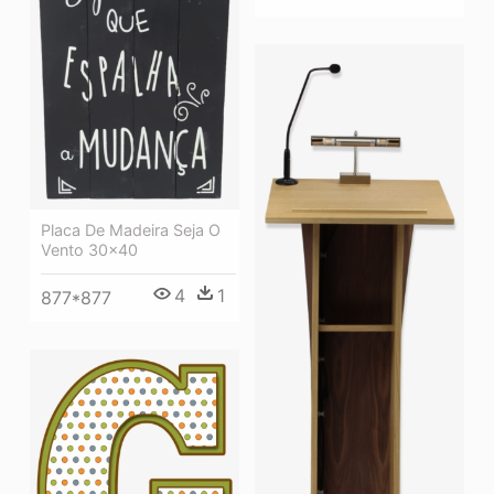
Placa De Madeira Seja O
Vento 30x40
4
1
877*877