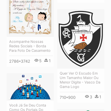
Acompanhe Nossas
Redes Sociais - Borda
Para Foto De Casamento
5
1
2786*3742
Quer Ver O Escudo Em
Um Tamanho Maior Ou
Menor Digite - Vasco Da
Gama Logo
3
1
710*900
Você Já Se Deu Conta
Como Os Portais Do