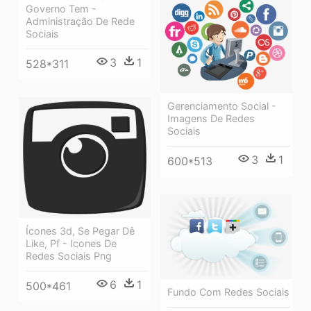
Governo Tem -
Administração De Rede
Sociais
3
1
528*311
Gerenciamento Social -
Imagens De Redes
Sociais
3
1
600*513
Ícones 3d, Se Pegar Dê
Like, Pf - Icones De
Redes Sociais Png
6
1
500*461
Fundo Com Redes Sociais