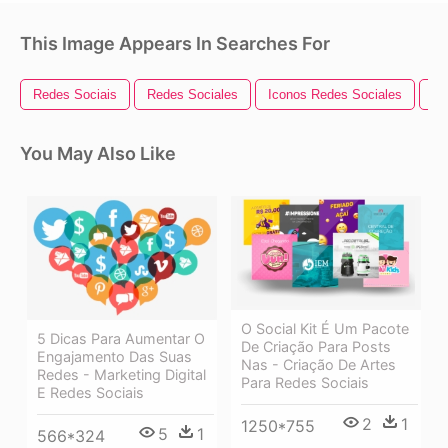
This Image Appears In Searches For
Redes Sociais
Redes Sociales
Iconos Redes Sociales
5 
You May Also Like
O Social Kit É Um Pacote
5 Dicas Para Aumentar O
De Criação Para Posts
Engajamento Das Suas
Nas - Criação De Artes
Redes - Marketing Digital
Para Redes Sociais
E Redes Sociais
2
1
1250*755
5
1
566*324