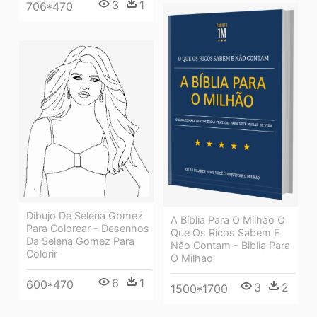
3
1
706*470
Dibujo De Selena Gomez
A Bíblia Para O Milhão O
Para Colorear - Desenhos
Que Os Ricos Sabem E
Da Selena Gomez Para
Não Contam - Biblia Para
Colorir
O Milhao
6
1
600*470
3
2
1500*1700