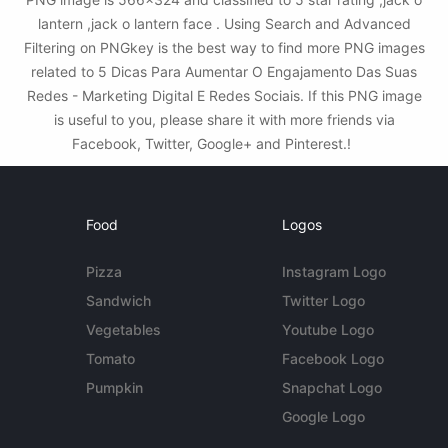
lantern ,jack o lantern face . Using Search and Advanced
Filtering on PNGkey is the best way to find more PNG images
related to 5 Dicas Para Aumentar O Engajamento Das Suas
Redes - Marketing Digital E Redes Sociais. If this PNG image
is useful to you, please share it with more friends via
Facebook, Twitter, Google+ and Pinterest.!
Food
Logos
Pizza
Instagram Logo
Sandwich
Twitter Logo
Vegetables
Youtube Logo
Tomato
Facebook Logo
Pumpkin
Snapchat Logo
Google Logo