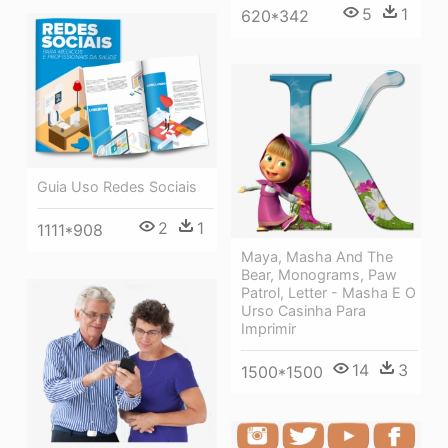
5
1
620*342
Guia Uso Redes Sociais
2
1
1111*908
Maya, Masha And The
Bear, Monograms, Paw
Patrol, Letter - Masha E O
Urso Casinha Para
Imprimir
14
3
1500*1500