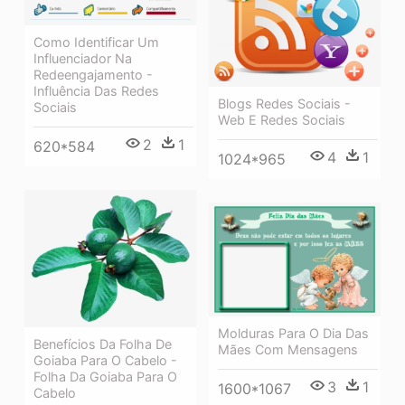
Como Identificar Um
Influenciador Na
Redeengajamento -
Influência Das Redes
Blogs Redes Sociais -
Sociais
Web E Redes Sociais
2
1
620*584
4
1
1024*965
Molduras Para O Dia Das
Benefícios Da Folha De
Mães Com Mensagens
Goiaba Para O Cabelo -
Folha Da Goiaba Para O
3
1
1600*1067
Cabelo