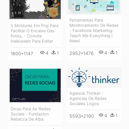
Ferramentas Para
Monitoramento De Redes
5 Molduras Em Png Para
- Facebook Marketing:
Facilitar O Encaixe Das
Teach Me Everything I
Fotos, - Convite
Need
Halloween Para Editar
4
1
4
1
2952*1476
1600*1147
Agencia Thinker -
Agencias De Redes
Sociales Logos
Dicas Para As Redes
Sociais - Fundacion
4
1
5593*2190
Rebecca De Alba