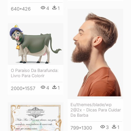
4
1
640*426
O Paraíso Da Barafunda:
Livro Para Colorir
4
1
2000*1557
Eu/themes/blade/wp
2@2x - Dicas Para Cuidar
Da Barba
3
1
799*1300