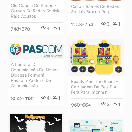
Old Couple On Phone -
Caso - Icones De Redes
Cursos De Redes Sociales
Sociais Branco Png
Para Adultos
3
1
1253*254
4
1
748*670
A Pastoral Da
Comunicação De Nossa
Diocese Formará -
Pascom Pastoral Da
Beauty And The Beast -
Comunicação
Carruagem Da Bela E A
Fera Para Imprimir
4
1
3042*1182
3
1
960*664