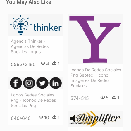
You May Also Like
Agencia Thinker -
Agencias De Redes
Sociales Logos
4
1
5593*2190
Iconos De Redes Sociales
Png Sebtec - Icono
Imagenes De Redes
Sociales
Logos Redes Sociales
5
1
574*515
Png - Iconos De Redes
Sociales Png
10
1
640*640