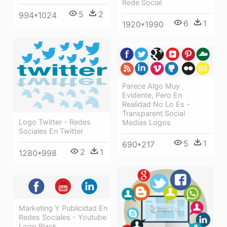
Rede Social
5
2
994*1024
6
1
1920*1990
Parece Algo Muy
Evidente, Pero En
Realidad No Lo Es -
Transparent Social
Logo Twitter - Redes
Medias Logos
Sociales En Twitter
5
1
690*217
2
1
1280*998
Marketing Y Publicidad En
Redes Sociales - Youtube
Logo Black