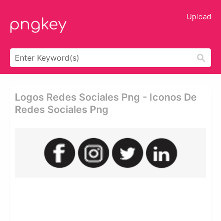
Upload
Logos Redes Sociales Png - Iconos De
Redes Sociales Png