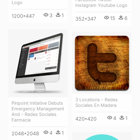
Logo
Instagram Youtube Logo
3
1
1200*447
15
6
352*347
3 Locations - Redes
Pinpoint Initiative Debuts
Sociales En Madera
Emergency Management
And - Redes Sociales
4
1
420*420
Farmacia
4
1
2048*2048