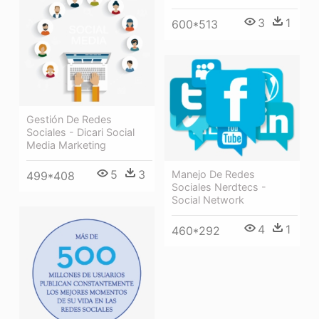
3
1
600*513
Gestión De Redes
Sociales - Dicari Social
Media Marketing
5
3
Manejo De Redes
499*408
Sociales Nerdtecs -
Social Network
4
1
460*292