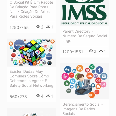
O Social Kit É Um Pacote
De Criação Para Posts
Nas - Criação De Artes
Para Redes Sociais
2
1
1250*755
Parent Directory -
Numero De Seguro Social
Logo
2
1
1200*1551
Existen Dudas Muy
Comunes Sobre Cómo
Debemos Integrar - E
Safety Social Networking
4
1
560*278
Gerenciamento Social -
Imagens De Redes
Sociais