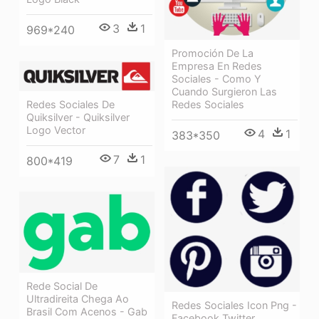
3
1
969*240
Promoción De La
Empresa En Redes
Sociales - Como Y
Cuando Surgieron Las
Redes Sociales
Redes Sociales De
Quiksilver - Quiksilver
Logo Vector
4
1
383*350
7
1
800*419
Rede Social De
Ultradireita Chega Ao
Redes Sociales Icon Png -
Brasil Com Acenos - Gab
Facebook Twitter