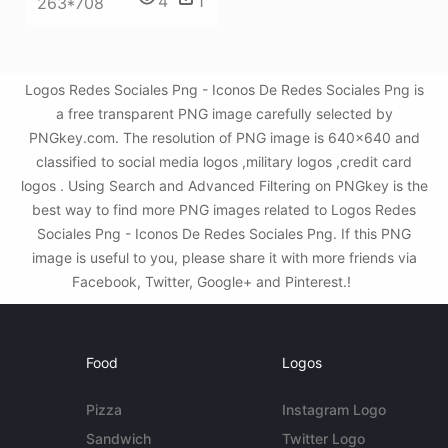
4
1
263*708
Logos Redes Sociales Png - Iconos De Redes Sociales Png is
a free transparent PNG image carefully selected by
PNGkey.com. The resolution of PNG image is 640x640 and
classified to social media logos ,military logos ,credit card
logos . Using Search and Advanced Filtering on PNGkey is the
best way to find more PNG images related to Logos Redes
Sociales Png - Iconos De Redes Sociales Png. If this PNG
image is useful to you, please share it with more friends via
Facebook, Twitter, Google+ and Pinterest.!
Food
Logos
Pizza
Instagram Logo
Sandwich
Twitter Logo