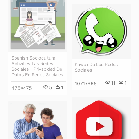
Spanish Sociocultural
Activities Las Redes
Kawaii De Las Redes
Sociales - Privacidad De
Sociales
Datos En Redes Sociales
11
1
1071*998
5
1
475*475