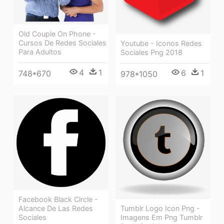
Old Couple On Phone -
Cursos De Redes Sociales
Youtube - Iconos Redes
Para Adultos
Sociales Png 2018
4
1
6
1
748*670
978*1050
Facebook Black Circle -
Alcance De Las Redes
Tumblr Logo Icon Png -
Sociales
Imagens Em Png Tumblr