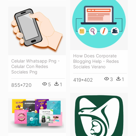
How Does Corporate
Celular Whatsapp Png -
Blogging Help - Redes
Celular Con Redes
Sociales Verano
Sociales Png
3
1
419*402
5
1
855*720