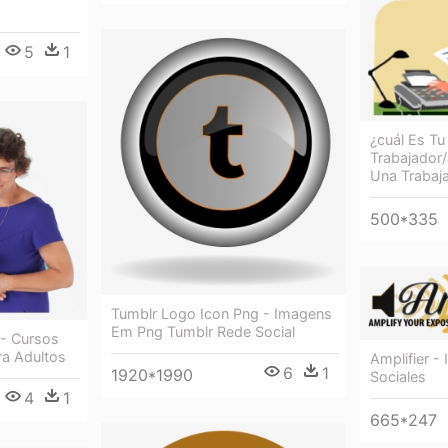
5
1
¿cuál Es T
Trabajador/
Una Trabaja
500*335
Tumblr Logo Icon Png - Imagens
Em Png Tumblr Rede Social
- Cursos
ra Adultos
Amplifier -
6
1
1920*1990
Sociales
4
1
665*247