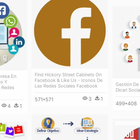
Find Hickory Street Cabinets On
resa En
Facebook & Like Us - Iconos De
mo Y
Gestión De 
Las Redes Sociales Facebook
s Redes
Dicari Soci
3
1
571*571
499*408
4
1