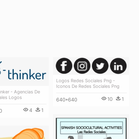
Logos Redes Sociales Png -
Iconos De Redes Sociales Png
inker - Agencias De
ales Logos
10
1
640*640
4
1
0