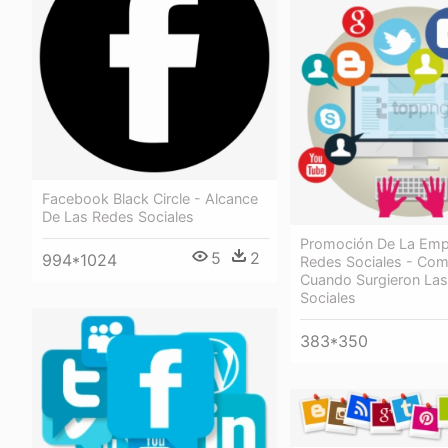
Facebook Black Circle - Alcance
De Las Redes Sociales
Promoción De La Emp
5
2
994*1024
Redes Sociales - Co
Cuando Surgieron La
Sociales
383*350