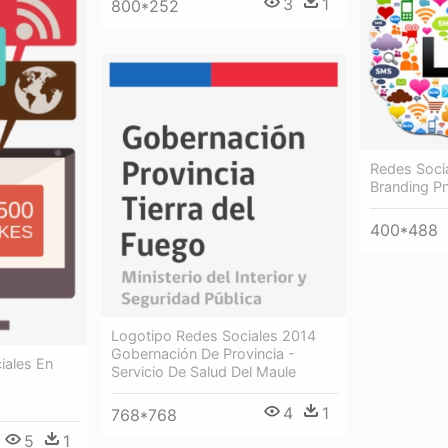
3
1
800*252
Redes Socia
Branding P
400*488
Logotipo Redes Sociales 2014
Gobernación De Provincia -
iales En
Servicio De Salud Del Maule
4
1
768*768
5
1