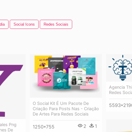
dia
Social Icons
Redes Sociais
Agencia Th
Redes Soci
O Social Kit É Um Pacote De
5593*219
Criação Para Posts Nas - Criação
De Artes Para Redes Sociais
ales Png
2
1
1250*755
nes De