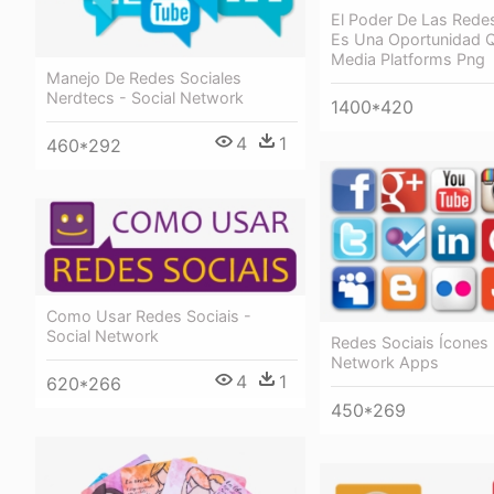
El Poder De Las Rede
Es Una Oportunidad Q
Media Platforms Png
Manejo De Redes Sociales
Nerdtecs - Social Network
1400*420
4
1
460*292
Como Usar Redes Sociais -
Social Network
Redes Sociais Ícones 
Network Apps
4
1
620*266
450*269