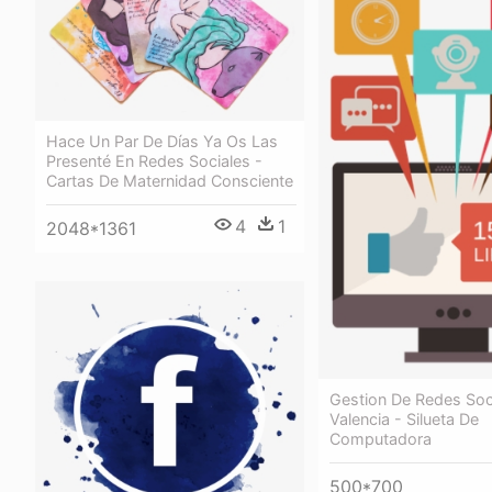
Hace Un Par De Días Ya Os Las
Presenté En Redes Sociales -
Cartas De Maternidad Consciente
4
1
2048*1361
Gestion De Redes Soc
Valencia - Silueta De
Computadora
500*700