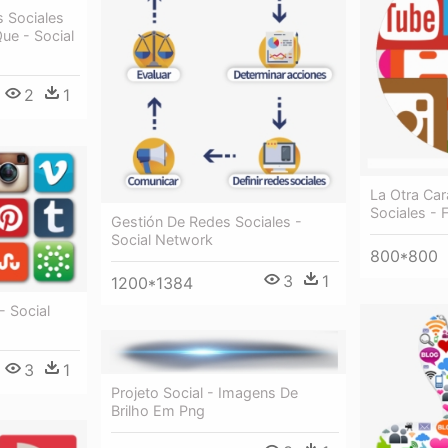
s Sociales
ue - Social
2
1
La Otra Ca
Sociales - F
Gestión De Redes Sociales -
Social Network
800*800
3
1
1200*1384
- Social
3
1
Projeto Social - Imagens De
Brilho Em Png