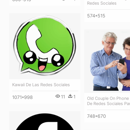
Redes Sociales
574*515
Kawaii De Las Redes Sociales
11
1
1071*998
Old Couple On Phone 
De Redes Sociales Pa
748*670