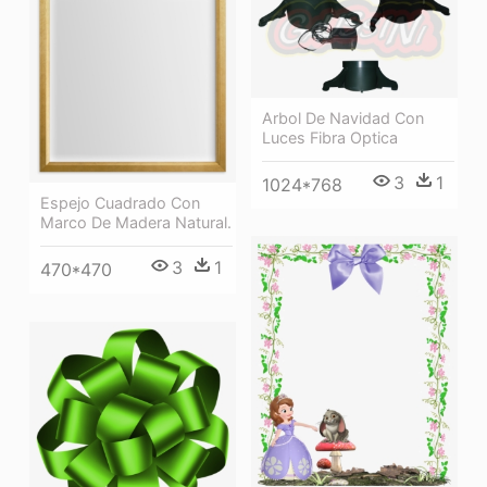
Arbol De Navidad Con
Luces Fibra Optica
3
1
1024*768
Espejo Cuadrado Con
Marco De Madera Natural.
3
1
470*470