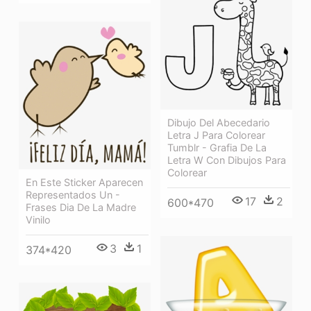
Dibujo Del Abecedario
Letra J Para Colorear
Tumblr - Grafia De La
Letra W Con Dibujos Para
Colorear
En Este Sticker Aparecen
Representados Un -
17
2
600*470
Frases Dia De La Madre
Vinilo
3
1
374*420