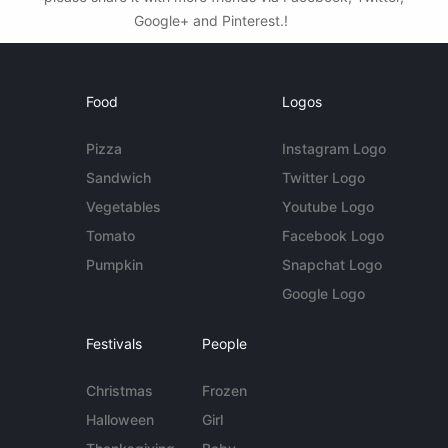
Google+ and Pinterest.!
Food
Logos
Pizza
Instagram Logo
Sandwich
Twitter Logo
Vegetables
Youtube Logo
Tomato
Facebook Logo
Pumpkin
Snapchat Logo
Google Logo
Festivals
People
Christmas
Frozen
Halloween
Girl