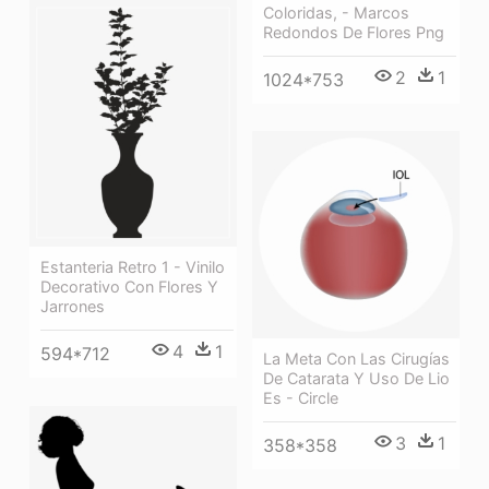
Coloridas, - Marcos
Redondos De Flores Png
2
1
1024*753
Estanteria Retro 1 - Vinilo
Decorativo Con Flores Y
Jarrones
4
1
594*712
La Meta Con Las Cirugías
De Catarata Y Uso De Lio
Es - Circle
3
1
358*358