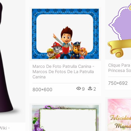
Clique Para
Marco De Foto Patrulla Canina -
Princesa So
Marcos De Fotos De La Patrulla
Canina
750*692
9
2
800*600
Wiki -