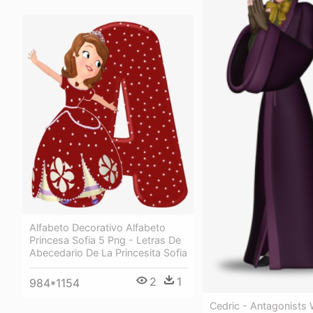
Alfabeto Decorativo Alfabeto
Princesa Sofia 5 Png - Letras De
Abecedario De La Princesita Sofia
2
1
984*1154
Cedric - Antagonists 