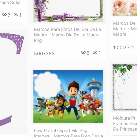
cesa Sofia
7
1
Marcos De 
Madre - Ma
Marcos Para Fotos Del Dia De La
Madre
Madre - Marco Dia De La Madre
Png
1000*711
6
1
500*353
Moldura Pri
Frames Dis
De Princes
Paw Patrol Clipart File Png
Images - Marcos Para Foto De La