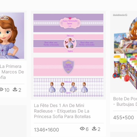
La Primera
 - Marcos De
fia
10
2
Bote De Po
- Burbujas 
La Fête Des 1 An De Mini
Radieuse - Etiquetas De La
Princesa Sofia Para Botellas
455*500
6
2
1346*1600