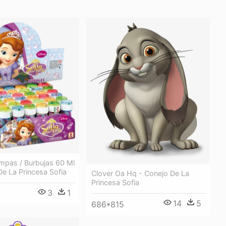
mpas / Burbujas 60 Ml
De La Princesa Sofia
Clover Oa Hq - Conejo De La
Princesa Sofia
3
1
14
5
686*815