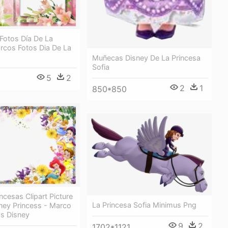
Fotos Día De La
rcos Fotos Dia De La
Muñecas Disney De La Princesa
Sofia
5
2
2
1
850*850
ncesas Clipart Picture
La Princesa Sofia Minimus Png
ney Princess - Marco
as Disney
9
2
1702*1121