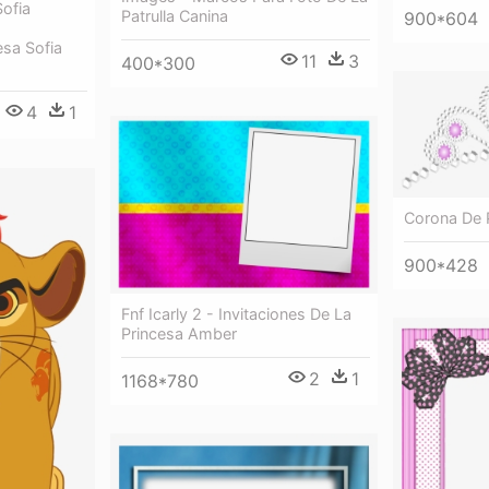
Sofia
Patrulla Canina
900*604
sa Sofia
11
3
400*300
4
1
Corona De P
900*428
Fnf Icarly 2 - Invitaciones De La
Princesa Amber
2
1
1168*780