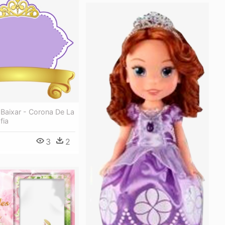
 Baixar - Corona De La
fia
3
2