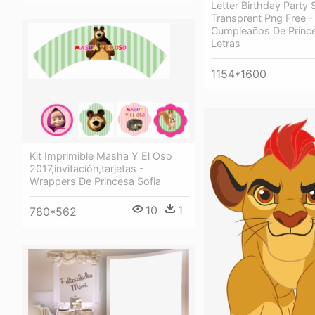
Letter Birthday Party 
Transprent Png Free -
Cumpleaños De Prince
Letras
1154*1600
Kit Imprimible Masha Y El Oso
2017,invitación,tarjetas -
Wrappers De Princesa Sofia
10
1
780*562