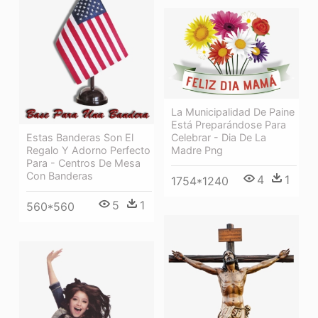
La Municipalidad De Paine
Está Preparándose Para
Celebrar - Dia De La
Estas Banderas Son El
Madre Png
Regalo Y Adorno Perfecto
Para - Centros De Mesa
Con Banderas
4
1
1754*1240
5
1
560*560