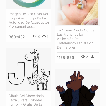
Imagen De Una Gota Del
Logo Aaa - Logo De La
Autoridad De Acueductos
Y Alcantarillados
Tu Nuevo Aliado Contra
Las Manchas La
8
1
360*432
Aplicación De -
Tratamiento Facial Con
Dermaroller
2
1
1138*836
Dibujo Del Abecedario
Letra J Para Colorear
Tumblr - Grafia De La