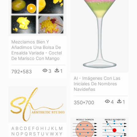
Mezclamos Bien Y
Añadimos Una Bolsa De
Ensalda Variada - Coctel
De Marisco Con Mango
3
1
792*583
Al - Imágenes Con Las
Iniciales De Nombres
Navideñas
4
1
350*700
A B C D E F G H I J K L M
N O P Q R S T U V W X Y