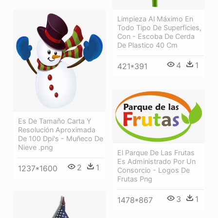
Limpieza Al Máximo En
Todo Tipo De Superficies,
Con - Escoba De Cerda
De Plastico 40 Cm
4
1
421*391
Es De Tamaño Carta Y
Resolución Aproximada
De 100 Dpi's - Muñeco De
Nieve .png
El Parque De Las Frutas
Es Administrado Por Un
2
1
1237*1600
Consorcio - Logos De
Frutas Png
3
1
1478*867