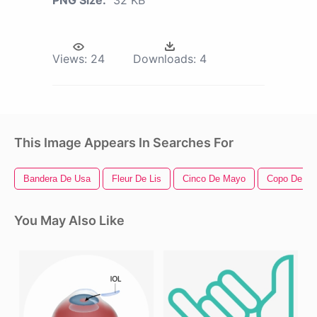
PNG Size:
32 KB
Views:
24
Downloads:
4
This Image Appears In Searches For
Bandera De Usa
Fleur De Lis
Cinco De Mayo
Copo De Ni
You May Also Like