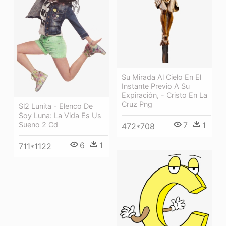
Su Mirada Al Cielo En El
Instante Previo A Su
Expiración, - Cristo En La
Cruz Png
Sl2 Lunita - Elenco De
Soy Luna: La Vida Es Us
Sueno 2 Cd
7
1
472*708
6
1
711*1122