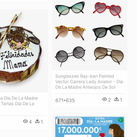
Sunglasses Ray-ban Painted
Vector Carrera Lady Aviator - Dia
De La Madre Anteojos De Sol
ta Día De La Madre
2
1
671*635
 Tartas Dia De La
4
1