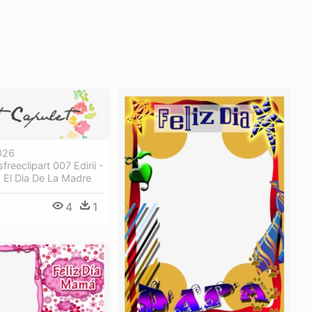
026
reeclipart 007 Edirii -
 El Dia De La Madre
4
1