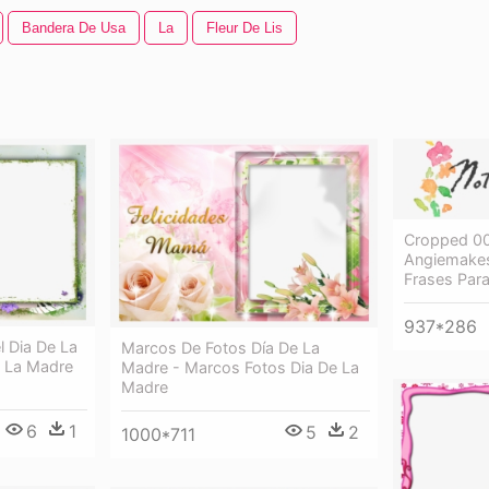
Bandera De Usa
La
Fleur De Lis
Cropped 0
Angiemakesf
Frases Para
937*286
l Dia De La
Marcos De Fotos Día De La
e La Madre
Madre - Marcos Fotos Dia De La
Madre
6
1
5
2
1000*711