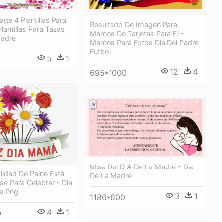
age 4 Plantillas Para
Resultado De Imagen Para
Plantillas Para Tazas
Marcos De Tarjetas Para El -
Madre
Marcos Para Fotos Dia Del Padre
Futbol
5
1
12
4
695*1000
Misa Del D A De La Madre - Dia
lidad De Paine Está
De La Madre
e Para Celebrar - Dia
e Png
3
1
1186*600
4
1
0