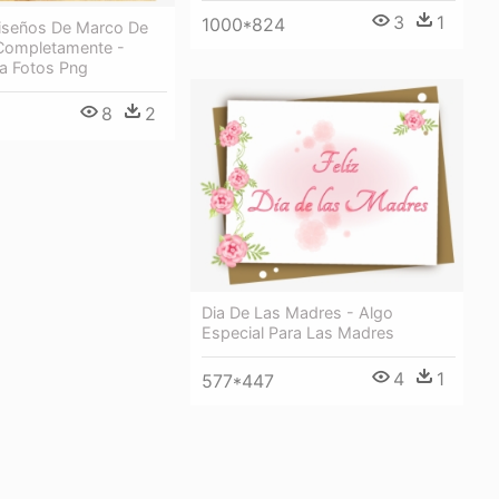
3
1
1000*824
iseños De Marco De
Completamente -
a Fotos Png
8
2
Dia De Las Madres - Algo
Especial Para Las Madres
4
1
577*447