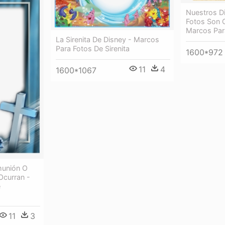
Nuestros D
Fotos Son 
Marcos Par
La Sirenita De Disney - Marcos
Para Fotos De Sirenita
1600*972
11
4
1600*1067
munión O
Ocurran -
e
11
3