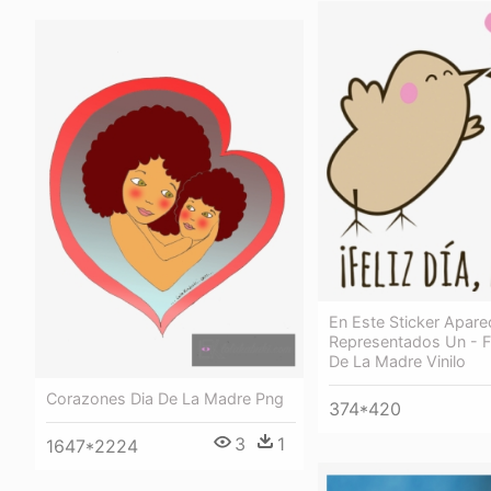
En Este Sticker Apare
Representados Un - F
De La Madre Vinilo
Corazones Dia De La Madre Png
374*420
3
1
1647*2224