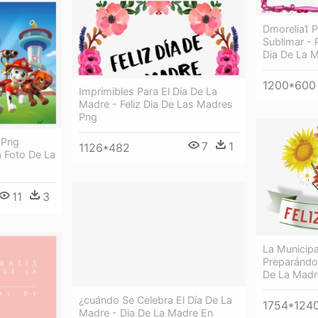
Dmorelia1 P
Sublimar - 
Dia De La 
1200*600
Imprimibles Para El Día De La
Madre - Feliz Dia De Las Madres
Png
e Png
7
1
1126*482
 Foto De La
11
3
La Municipa
Preparándos
De La Madr
¿cuándo Se Celebra El Día De La
1754*124
Madre - Dia De La Madre En