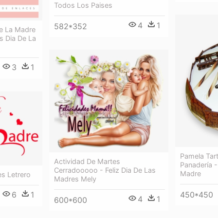
Todos Los Paises
4
1
582*352
De La Madre
s Dia De La
3
1
Pamela Tar
Actividad De Martes
Panadería -
Cerradooooo - Feliz Dia De Las
Madre
es Letrero
Madres Mely
6
1
450*450
4
1
600*600