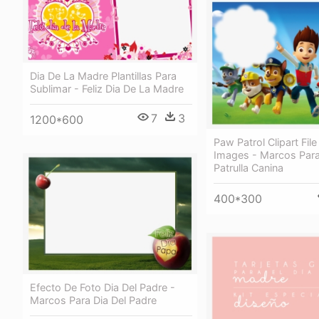
Dia De La Madre Plantillas Para
Sublimar - Feliz Dia De La Madre
7
3
1200*600
Paw Patrol Clipart Fil
Images - Marcos Para
Patrulla Canina
400*300
Efecto De Foto Dia Del Padre -
Marcos Para Dia Del Padre