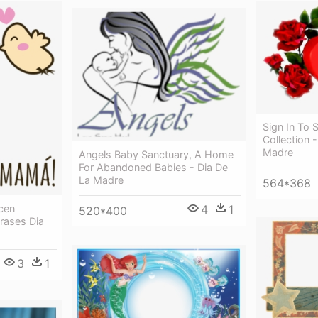
Sign In To 
Collection -
Madre
Angels Baby Sanctuary, A Home
For Abandoned Babies - Dia De
La Madre
564*368
cen
4
1
520*400
rases Dia
3
1