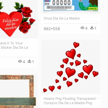
Once Dia De La Madre
4
1
992*558
Save It To Your
 Sticker Dia De La
4
1
Hearts Png Floating Transparent -
Corazon Dia De La Madre Png