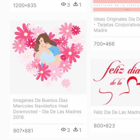
3
1
1200*835
Ideas Originales Dia 
- Tarjetas Corporativa
Madre
700*466
Imagenes De Buenos Dias
Miercoles Navideños Heel
Downvoted - Dia De Las Madres
Feliz Dia De Las Madr
2018
800*823
3
1
907*881