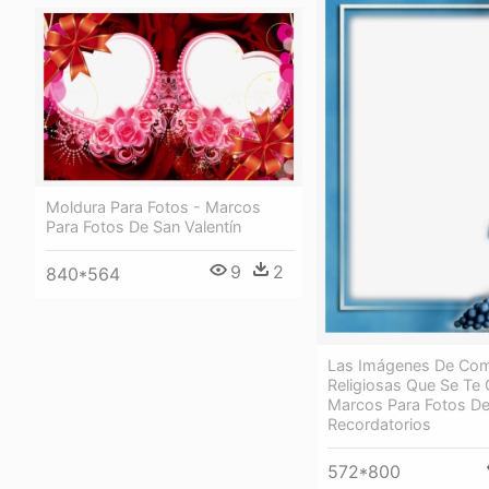
Moldura Para Fotos - Marcos
Para Fotos De San Valentín
9
2
840*564
Las Imágenes De Co
Religiosas Que Se Te 
Marcos Para Fotos D
Recordatorios
572*800