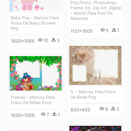
Png Photo, Photoshop,
Frame, Kit, Clip Art, Digital
- Marco Para Foto De
Baby Png - Marcos Para
Mascota
Fotos De Baby Shower
Png
5
1
1131*1600
10
3
1600*1066
0, - Marcos Para Fotos
De Boda Png
Frames - Marcos Para
Fotos De Niñas Pony
8
3
600*450
7
1
1600*1066