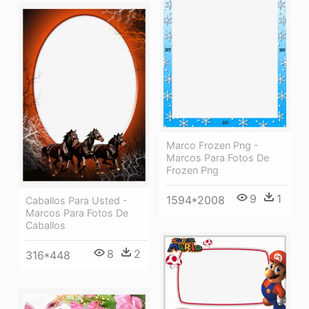
Marco Frozen Png -
Marcos Para Fotos De
Frozen Png
9
1
1594*2008
Caballos Para Usted -
Marcos Para Fotos De
Caballos
8
2
316*448