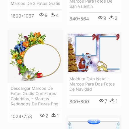
Marcos Para Fotos De
Marcos De 3 Fotos Gratis
San Valentín
8
4
1600*1067
9
2
840*564
Moldura Foto Natal -
Marcos Para Dos Fotos
Descargar Marcos De
De Navidad
Fotos Gratis Con Flores
Coloridas, - Marcos
7
1
800*600
Redondos De Flores Png
2
1
1024*753