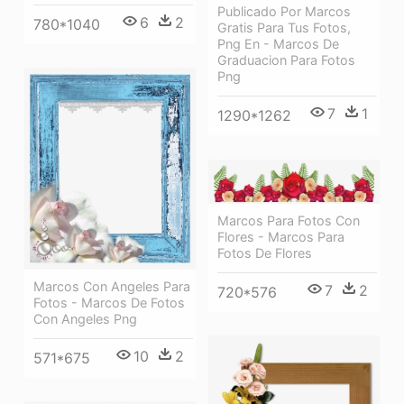
Publicado Por Marcos
6
2
780*1040
Gratis Para Tus Fotos,
Png En - Marcos De
Graduacion Para Fotos
Png
7
1
1290*1262
Marcos Para Fotos Con
Flores - Marcos Para
Fotos De Flores
Marcos Con Angeles Para
7
2
720*576
Fotos - Marcos De Fotos
Con Angeles Png
10
2
571*675