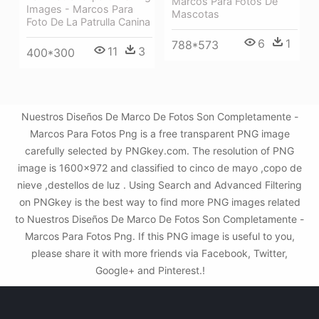
Marcos Para Fotos De
Images - Marcos Para
Mascotas
Foto De La Patrulla Canina
6
1
788*573
11
3
400*300
Nuestros Diseños De Marco De Fotos Son Completamente -
Marcos Para Fotos Png is a free transparent PNG image
carefully selected by PNGkey.com. The resolution of PNG
image is 1600x972 and classified to cinco de mayo ,copo de
nieve ,destellos de luz . Using Search and Advanced Filtering
on PNGkey is the best way to find more PNG images related
to Nuestros Diseños De Marco De Fotos Son Completamente -
Marcos Para Fotos Png. If this PNG image is useful to you,
please share it with more friends via Facebook, Twitter,
Google+ and Pinterest.!