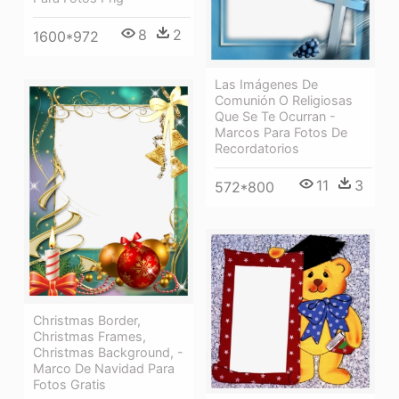
8
2
1600*972
Las Imágenes De
Comunión O Religiosas
Que Se Te Ocurran -
Marcos Para Fotos De
Recordatorios
11
3
572*800
Christmas Border,
Christmas Frames,
Christmas Background, -
Marco De Navidad Para
Fotos Gratis