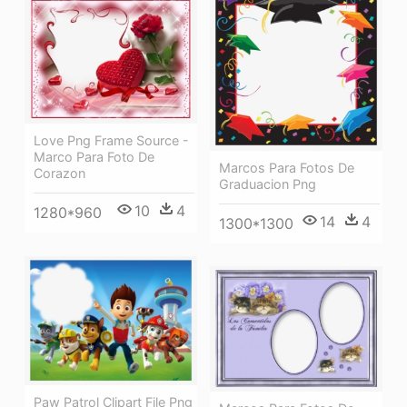
Love Png Frame Source -
Marco Para Foto De
Marcos Para Fotos De
Corazon
Graduacion Png
10
4
1280*960
14
4
1300*1300
Paw Patrol Clipart File Png