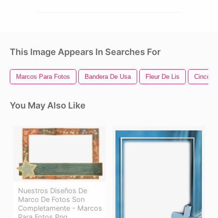
This Image Appears In Searches For
Marcos Para Fotos
Bandera De Usa
Fleur De Lis
Cinco D
You May Also Like
Nuestros Diseños De
Marco De Fotos Son
Completamente - Marcos
Para Fotos Png