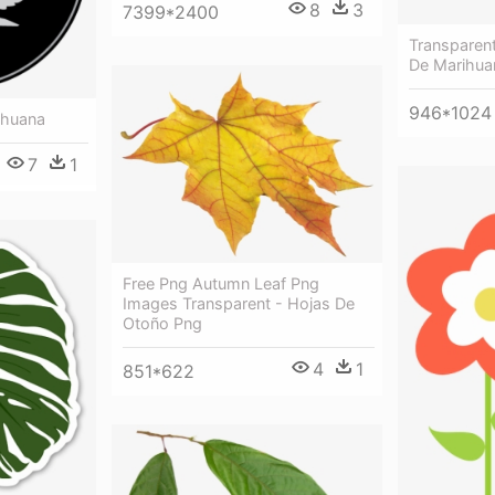
8
3
7399*2400
Transparent
De Marihua
946*1024
rihuana
7
1
Free Png Autumn Leaf Png
Images Transparent - Hojas De
Otoño Png
4
1
851*622