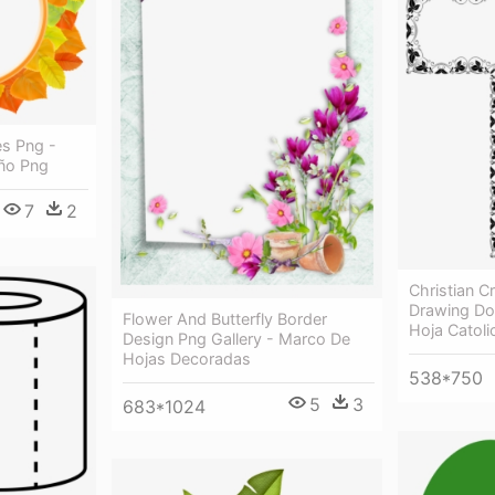
s Png -
ño Png
7
2
Christian 
Drawing Do
Flower And Butterfly Border
Hoja Catoli
Design Png Gallery - Marco De
Hojas Decoradas
538*750
5
3
683*1024