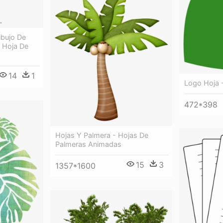
ibujo De
- Hoja De
14
1
Logo Hoja 
472*398
Hojas Y Palmera - Hojas De
Palmeras Animadas
15
3
1357*1600