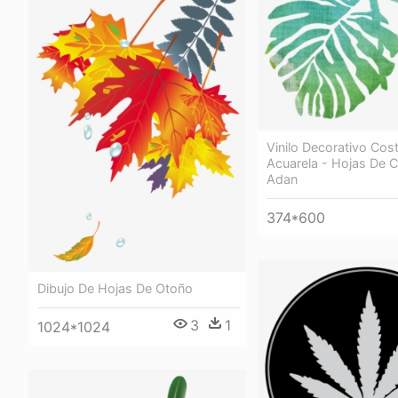
Vinilo Decorativo Cost
Acuarela - Hojas De C
Adan
374*600
Dibujo De Hojas De Otoño
3
1
1024*1024