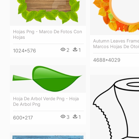
Hojas Png - Marco De Fotos Con
Hojas
Autumn Leaves Frame
Marcos Hojas De Oto
2
1
1024*576
4688*4029
Hoja De Arbol Verde Png - Hoja
De Arbol Png
3
1
600*217