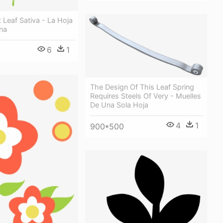
 Leaf Sativa - La Hoja
na
6
1
The Design Of This Leaf Spring
Requires Steels Of Very - Muelles
De Una Sola Hoja
4
1
900*500