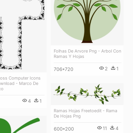
Folhas De Arvore Png - Arbol Con
Ramas Y Hojas
2
1
706*720
Cross Computer Icons
wnload - Marco De
co
4
1
Ramas Hojas Freetoedit - Rama
De Hojas Png
11
4
600*200