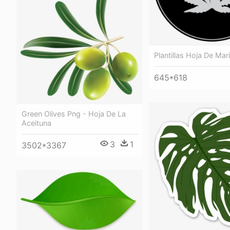
Plantillas Hoja De Ma
645*618
Green Olives Png - Hoja De La
Aceituna
3
1
3502*3367