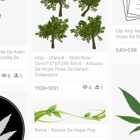
Clip Arts R
Hojas De 
540*596
illa De Adán
ostilla De
Http - //farm8 - Staticflickr -
Com/7373/1260 60c4 - Arbusto
De Hojas Finas De Darwin
Galapagos
6
1
4
1
1108*1051
Rama - Ramas De Hojas Png