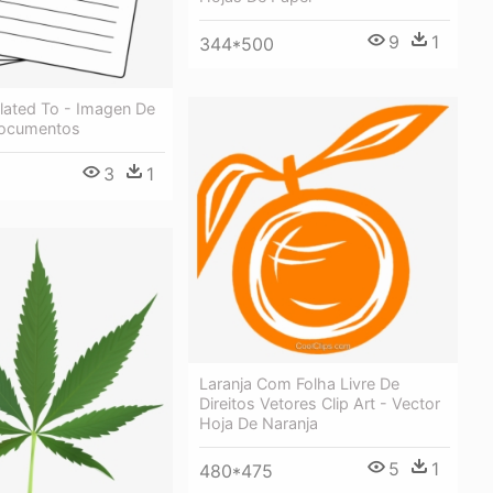
9
1
344*500
elated To - Imagen De
Documentos
3
1
Laranja Com Folha Livre De
Direitos Vetores Clip Art - Vector
Hoja De Naranja
5
1
480*475