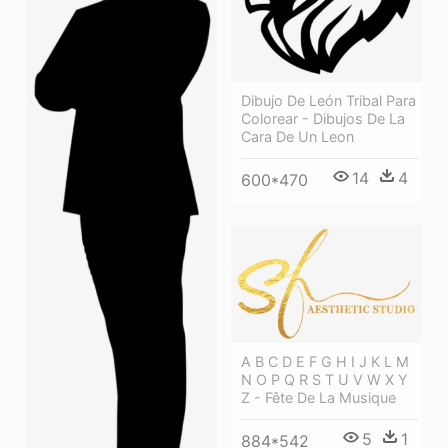
Dibujo De León Tribal Para
Colorear - Dibujos De La
Cara De Un Leon
14
4
600*470
A B C D E F G H I J K L M
N O P Q R S T U V W X Y
Z - Fête De La Musique
5
1
884*542