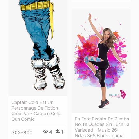
Captain Cold Est Un
Personnage De Fiction
Créé Par - Captain Cold
En Este Evento De Zumba
Gun Comic
No Te Quedes Sin Lucir La
Variedad - Music 26:
4
1
302*800
Ndas 365 Blank Journal,