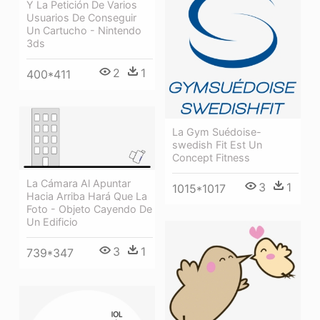
Y La Petición De Varios
Usuarios De Conseguir
Un Cartucho - Nintendo
3ds
2
1
400*411
La Gym Suédoise-
swedish Fit Est Un
Concept Fitness
La Cámara Al Apuntar
3
1
1015*1017
Hacia Arriba Hará Que La
Foto - Objeto Cayendo De
Un Edificio
3
1
739*347