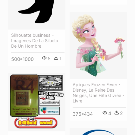
Silhouette,business -
Imagenes De La Silueta
De Un Hombre
5
1
500*1000
Apliques Frozen Fever -
Disney, La Reine Des
Neiges, Une Fête Givrée -
Livre
4
2
376*434