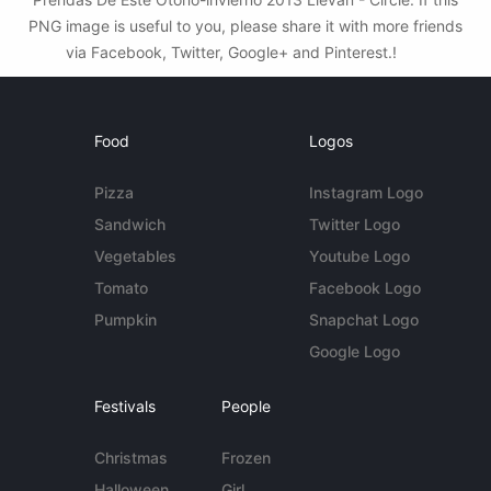
PNG image is useful to you, please share it with more friends
via Facebook, Twitter, Google+ and Pinterest.!
Food
Logos
Pizza
Instagram Logo
Sandwich
Twitter Logo
Vegetables
Youtube Logo
Tomato
Facebook Logo
Pumpkin
Snapchat Logo
Google Logo
Festivals
People
Christmas
Frozen
Halloween
Girl