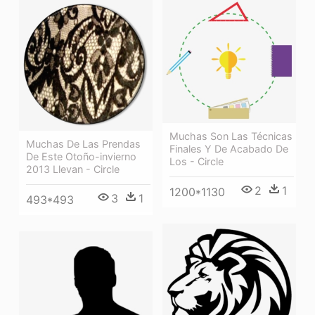
Muchas Son Las Técnicas
Muchas De Las Prendas
Finales Y De Acabado De
De Este Otoño-invierno
Los - Circle
2013 Llevan - Circle
2
1
1200*1130
3
1
493*493