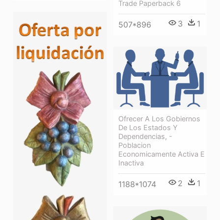
Trade Paperback 6
3
1
507*896
Ofrecer A Los Gobiernos
De Los Estados Y
Dependencias, -
Poblacion
Economicamente Activa E
Inactiva
2
1
1188*1074