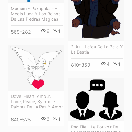
Medium - Pakapaka - -
Media Luna Y Los Reinos
De Las Piedras Magicas
6
1
569*282
2 Jul - Lefou De La Bella Y
La Bestia
4
1
810*859
Dove, Heart, Amour,
Love, Peace, Symbol -
Paloma De La Paz Y Amor
6
1
640*525
Png File - Le Pouvoir De