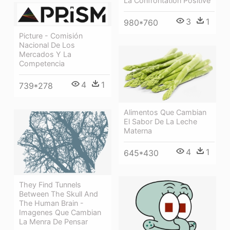
La Confrontation Positive
3
1
980*760
Picture - Comisión
Nacional De Los
Mercados Y La
Competencia
4
1
739*278
Alimentos Que Cambian
El Sabor De La Leche
Materna
4
1
645*430
They Find Tunnels
Between The Skull And
The Human Brain -
Imagenes Que Cambian
La Menra De Pensar