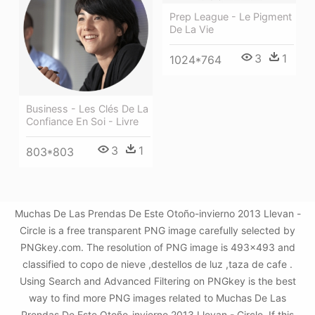
Prep League - Le Pigment
De La Vie
3
1
1024*764
Business - Les Clés De La
Confiance En Soi - Livre
3
1
803*803
Muchas De Las Prendas De Este Otoño-invierno 2013 Llevan -
Circle is a free transparent PNG image carefully selected by
PNGkey.com. The resolution of PNG image is 493x493 and
classified to copo de nieve ,destellos de luz ,taza de cafe .
Using Search and Advanced Filtering on PNGkey is the best
way to find more PNG images related to Muchas De Las
Prendas De Este Otoño-invierno 2013 Llevan - Circle. If this