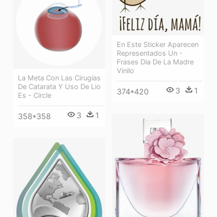
En Este Sticker Aparecen
Representados Un -
Frases Dia De La Madre
Vinilo
La Meta Con Las Cirugías
De Catarata Y Uso De Lio
3
1
374*420
Es - Circle
3
1
358*358