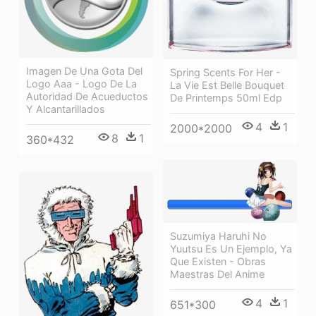
Imagen De Una Gota Del
Spring Scents For Her -
Logo Aaa - Logo De La
La Vie Est Belle Bouquet
Autoridad De Acueductos
De Printemps 50ml Edp
Y Alcantarillados
4
1
2000*2000
8
1
360*432
Suzumiya Haruhi No
Yuutsu Es Un Ejemplo, Ya
Que Existen - Obras
Maestras Del Anime
4
1
651*300