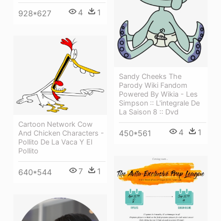
4
1
928*627
Sandy Cheeks The
Parody Wiki Fandom
Powered By Wikia - Les
Simpson :: L'integrale De
La Saison 8 :: Dvd
Cartoon Network Cow
4
1
450*561
And Chicken Characters -
Pollito De La Vaca Y El
Pollito
7
1
640*544