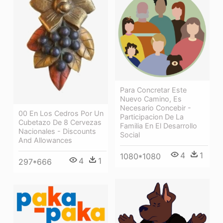
Para Concretar Este
Nuevo Camino, Es
Necesario Concebir -
00 En Los Cedros Por Un
Participacion De La
Cubetazo De 8 Cervezas
Familia En El Desarrollo
Nacionales - Discounts
Social
And Allowances
4
1
1080*1080
4
1
297*666