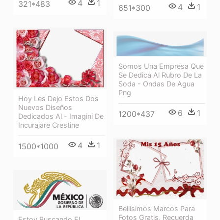
4
1
321*483
4
1
651*300
Somos Una Empresa Que
Se Dedica Al Rubro De La
Soda - Ondas De Agua
Png
Hoy Les Dejo Estos Dos
Nuevos Diseños
6
1
1200*437
Dedicados Al - Imagini De
Incurajare Crestine
4
1
1500*1000
Bellisimos Marcos Para
Fotos Gratis, Recuerda
Estoy Buscando El