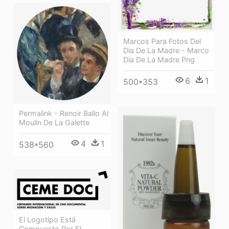
Marcos Para Fotos Del
Dia De La Madre - Marco
Dia De La Madre Png
6
1
500*353
Permalink - Renoir Ballo Al
Moulin De La Galette
4
1
538*560
El Logotipo Está
Compuesto Por El