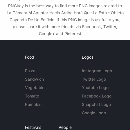
PNGkey is the best way to find more PNG images related to
La Cámara Al Apuntar Hacia Arriba Hará Que La Foto - Objeto
Cayendo De Un Edificio. If this PNG image is useful to you,
please share it with more friends via Facebook, Twitter,
Google+ and Pinterest.!
Food
Logos
Pizza
Instagram Logo
Sandwich
Twitter Logo
Vegetables
Youtube Logo
Tomato
Facebook Logo
Pumpkin
Snapchat Logo
Google Logo
Festivals
People