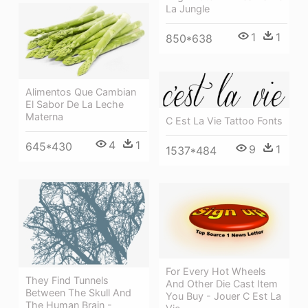
La Jungle
1
1
850*638
Alimentos Que Cambian
El Sabor De La Leche
Materna
C Est La Vie Tattoo Fonts
4
1
645*430
9
1
1537*484
For Every Hot Wheels
They Find Tunnels
And Other Die Cast Item
Between The Skull And
You Buy - Jouer C Est La
The Human Brain -