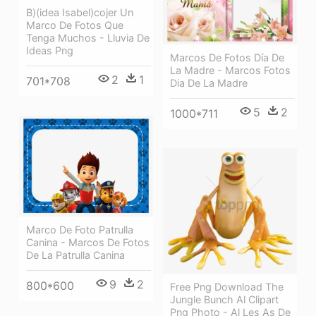
B)(idea Isabel)cojer Un
Marco De Fotos Que
Tenga Muchos - Lluvia De
Ideas Png
Marcos De Fotos Día De
La Madre - Marcos Fotos
2
1
701*708
Dia De La Madre
5
2
1000*711
Marco De Foto Patrulla
Canina - Marcos De Fotos
De La Patrulla Canina
9
2
800*600
Free Png Download The
Jungle Bunch Al Clipart
Png Photo - Al Les As De