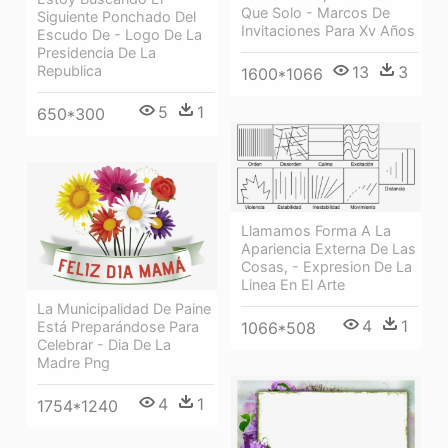
Que Solo - Marcos De
Siguiente Ponchado Del
Invitaciones Para Xv Años
Escudo De - Logo De La
Presidencia De La
Republica
13
3
1600*1066
5
1
650*300
Llamamos Forma A La
Apariencia Externa De Las
Cosas, - Expresion De La
Linea En El Arte
La Municipalidad De Paine
4
1
Está Preparándose Para
1066*508
Celebrar - Dia De La
Madre Png
4
1
1754*1240