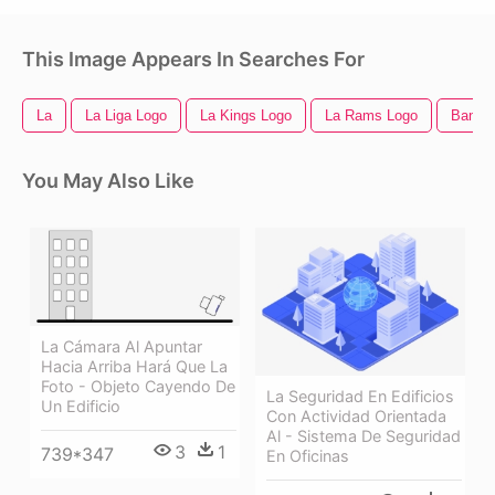
This Image Appears In Searches For
La
La Liga Logo
La Kings Logo
La Rams Logo
Bande
You May Also Like
La Cámara Al Apuntar
Hacia Arriba Hará Que La
Foto - Objeto Cayendo De
La Seguridad En Edificios
Un Edificio
Con Actividad Orientada
Al - Sistema De Seguridad
3
1
739*347
En Oficinas