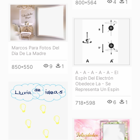
4
1
800*564
Marcos Para Fotos Del
Dia De La Madre
9
1
850*550
A - A - A - A - A - El
Espín Del Electrón
Obedece La - Se
Representa Un Espin
6
1
718*598