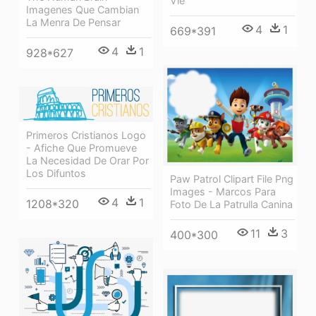
Vie
Imagenes Que Cambian
La Menra De Pensar
4
1
669*391
4
1
928*627
Primeros Cristianos Logo
- Afiche Que Promueve
La Necesidad De Orar Por
Los Difuntos
Paw Patrol Clipart File Png
Images - Marcos Para
4
1
1208*320
Foto De La Patrulla Canina
11
3
400*300