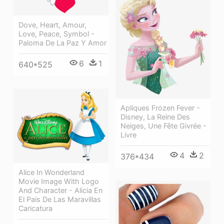
Dove, Heart, Amour,
Love, Peace, Symbol -
Paloma De La Paz Y Amor
6
1
640*525
Apliques Frozen Fever -
Disney, La Reine Des
Neiges, Une Fête Givrée -
Livre
4
2
376*434
Alice In Wonderland
Movie Image With Logo
And Character - Alicia En
El Pais De Las Maravillas
Caricatura