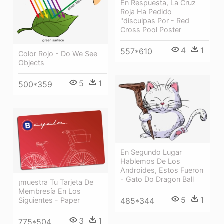
En Respuesta, La Cruz
Roja Ha Pedido
"disculpas Por - Red
Cross Pool Poster
4
1
557*610
Color Rojo - Do We See
Objects
5
1
500*359
En Segundo Lugar
Hablemos De Los
Androides, Estos Fueron
- Gato Do Dragon Ball
¡muestra Tu Tarjeta De
Membresía En Los
5
1
485*344
Siguientes - Paper
3
1
775*504