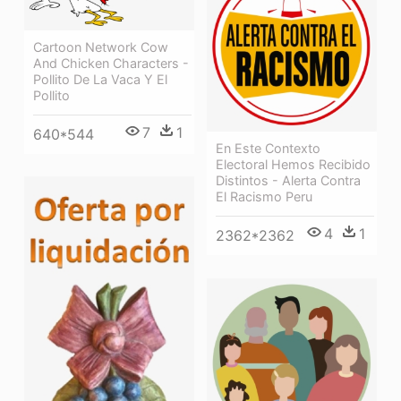
Cartoon Network Cow
And Chicken Characters -
Pollito De La Vaca Y El
Pollito
7
1
640*544
En Este Contexto
Electoral Hemos Recibido
Distintos - Alerta Contra
El Racismo Peru
4
1
2362*2362