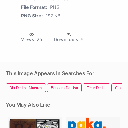
File Format:
PNG
PNG Size:
197 KB
Views:
25
Downloads:
6
This Image Appears In Searches For
Dia De Los Muertos
Bandera De Usa
Fleur De Lis
Cinco 
You May Also Like