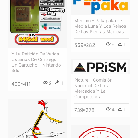
Medium - Pakapaka - -
Media Luna Y Los Reinos
De Las Piedras Magicas
6
1
569*282
Y La Petición De Varios
Usuarios De Conseguir
Un Cartucho - Nintendo
3ds
Picture - Comisión
2
1
400*411
Nacional De Los
Mercados Y La
Competencia
4
1
739*278