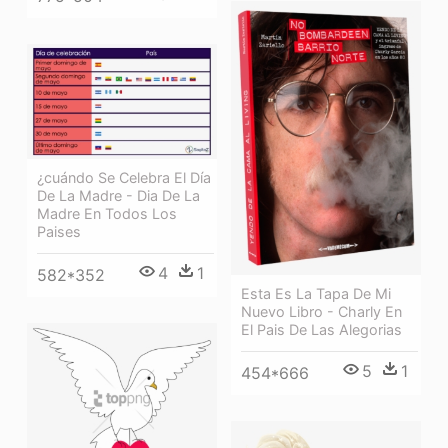
¿cuándo Se Celebra El Día
De La Madre - Dia De La
Madre En Todos Los
Paises
4
1
582*352
Esta Es La Tapa De Mi
Nuevo Libro - Charly En
El Pais De Las Alegorias
5
1
454*666