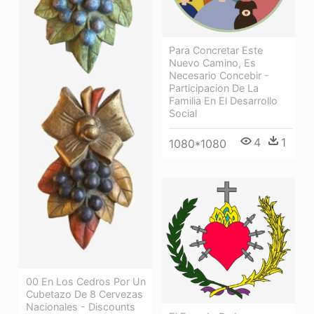
Para Concretar Este
Nuevo Camino, Es
Necesario Concebir -
Participacion De La
Familia En El Desarrollo
Social
4
1
1080*1080
00 En Los Cedros Por Un
Cubetazo De 8 Cervezas
Nacionales - Discounts