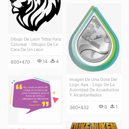
Dibujo De León Tribal Para
Colorear - Dibujos De La
Cara De Un Leon
14
4
600*470
Imagen De Una Gota Del
Logo Aaa - Logo De La
Autoridad De Acueductos
Y Alcantarillados
8
1
360*432