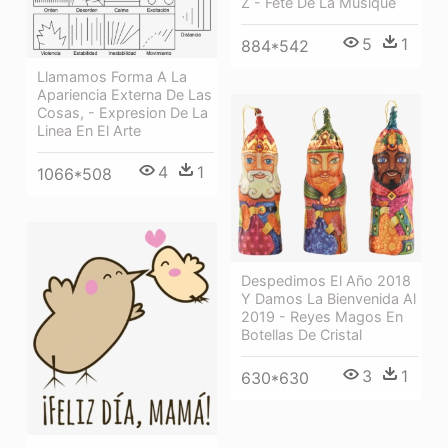
Z - Fête De La Musique
5
1
884*542
Llamamos Forma A La
Apariencia Externa De Las
Cosas, - Expresion De La
Linea En El Arte
4
1
1066*508
Despedimos El Año 2018
Y Damos La Bienvenida Al
2019 - Reyes Magos En
Botellas De Cristal
3
1
630*630