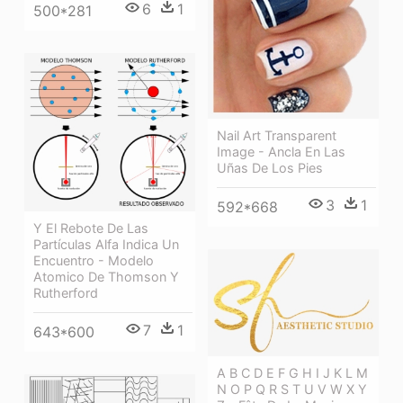
6
1
500*281
Nail Art Transparent
Image - Ancla En Las
Uñas De Los Pies
3
1
592*668
Y El Rebote De Las
Partículas Alfa Indica Un
Encuentro - Modelo
Atomico De Thomson Y
Rutherford
7
1
643*600
A B C D E F G H I J K L M
N O P Q R S T U V W X Y