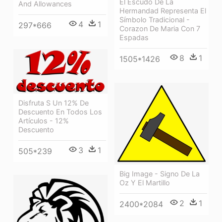
El Escudo De La
And Allowances
Hermandad Representa El
Símbolo Tradicional -
4
1
297*666
Corazon De Maria Con 7
Espadas
8
1
1505*1426
Disfruta S Un 12% De
Descuento En Todos Los
Artículos - 12%
Descuento
3
1
505*239
Big Image - Signo De La
Oz Y El Martillo
2
1
2400*2084