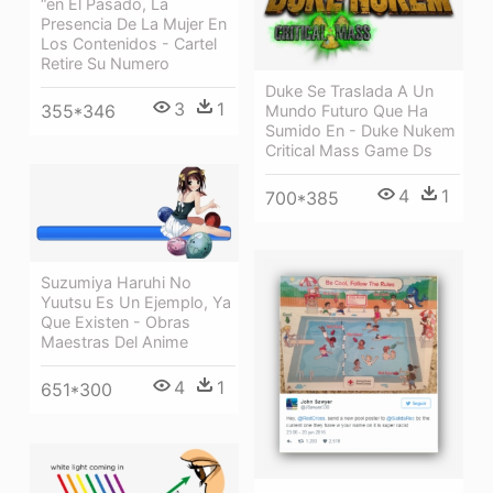
“en El Pasado, La
Presencia De La Mujer En
Los Contenidos - Cartel
Retire Su Numero
Duke Se Traslada A Un
3
1
355*346
Mundo Futuro Que Ha
Sumido En - Duke Nukem
Critical Mass Game Ds
4
1
700*385
Suzumiya Haruhi No
Yuutsu Es Un Ejemplo, Ya
Que Existen - Obras
Maestras Del Anime
4
1
651*300