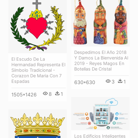
Despedimos El Año 2018
Y Damos La Bienvenida Al
El Escudo De La
2019 - Reyes Magos En
Hermandad Representa El
Botellas De Cristal
Símbolo Tradicional -
Corazon De Maria Con 7
Espadas
3
1
630*630
8
1
1505*1426
Los Edificios Inteligentes