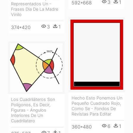
3
1
592*668
Representados Un -
Frases Dia De La Madre
Vinilo
3
1
374*420
Hecho Esto Ponemos Un
Los Cuadriláteros Son
Pequeño Cuadrado Rojo,
Polígonos, Es Decir,
Como Se - Fondos De
Figuras - Angulos
Revistas Para Editar
Interiores De Un
Cuadrilatero
6
1
360*480
7
1