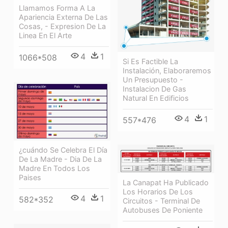
Llamamos Forma A La
Apariencia Externa De Las
Cosas, - Expresion De La
Linea En El Arte
4
1
1066*508
Si Es Factible La
Instalación, Elaboraremos
Un Presupuesto -
Instalacion De Gas
Natural En Edificios
4
1
557*476
¿cuándo Se Celebra El Día
De La Madre - Dia De La
Madre En Todos Los
Paises
La Canapat Ha Publicado
Los Horarios De Los
4
1
582*352
Circuitos - Terminal De
Autobuses De Poniente