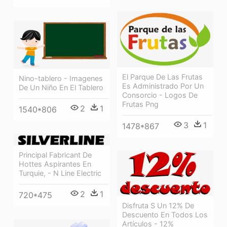
El Parque De Las Frutas
Nino-tablero - Imagenes
Es Administrado Por Un
De Un Niño En El Tablero
Consorcio - Logos De
Frutas Png
2
1
1540*806
3
1
1478*867
Principal Fabricant De
Hottes Aspirantes En
Turquie, - N Line Electric
2
1
720*475
Disfruta S Un 12% De
Descuento En Todos Los
Artículos - 12%