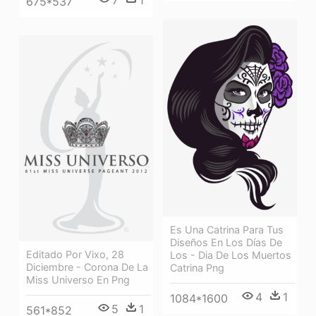
675*537
Es Una Catrina Para Tus
Diseños En Los Días De
Editado Por Vixo, 28
Los - Dia De Los Muertos
Diciembre - Corona De La
Catrina Png
Miss Universo En Png
4
1
1084*1600
5
1
561*852