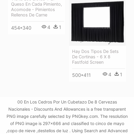
Queso En Cada Pimiento,
Acomode - Pimientos
Rellenos De Carne
4
1
454*340
Hay Dos Tipos De Sets
De Cortinas - 6 X 8
Fastfold Screen
4
1
500*411
00 En Los Cedros Por Un Cubetazo De 8 Cervezas
Nacionales - Discounts And Allowances is a free transparent
PNG image carefully selected by PNGkey.com. The resolution
of PNG image is 297x666 and classified to cinco de mayo
,copo de nieve ,destellos de luz . Using Search and Advanced