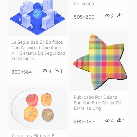
Descuento
3
1
505*239
La Seguridad En Edificios
Con Actividad Orientada
Al - Sistema De Seguridad
En Oficinas
4
1
800*564
Publicado Por Daiana
Santillan En - Dibujo De
Estrellas Ong
4
1
395*393
Vierta Los Elotes Y El