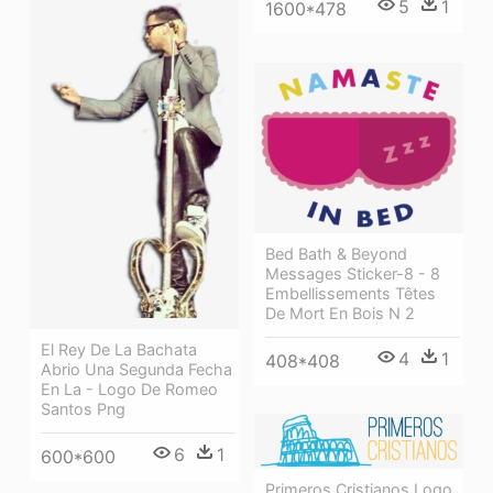
5
1
1600*478
Bed Bath & Beyond
Messages Sticker-8 - 8
Embellissements Têtes
De Mort En Bois N 2
El Rey De La Bachata
4
1
408*408
Abrio Una Segunda Fecha
En La - Logo De Romeo
Santos Png
6
1
600*600
Primeros Cristianos Logo