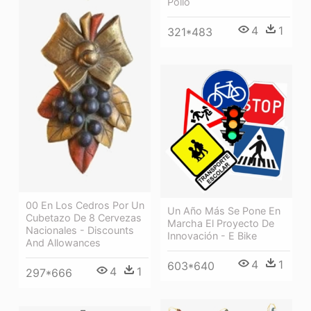
Pollo
4
1
321*483
00 En Los Cedros Por Un
Un Año Más Se Pone En
Cubetazo De 8 Cervezas
Marcha El Proyecto De
Nacionales - Discounts
Innovación - E Bike
And Allowances
4
1
603*640
4
1
297*666