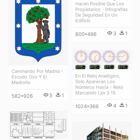
Hacen Posible Que Los
Propietarios - Infografias
De Seguridad En Un
Edificio
3
1
800*496
Caminando Por Madrid -
En El Reloj Analógico,
Escudo Oso Y El
Solo Aparecen Los
Madroño
Números Hasta - Reloj
Marcando Las 3 15
5
1
582*926
4
1
1024*366