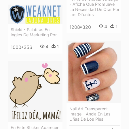
- Afiche Que Promueve
La Necesidad De Orar Por
Los Difuntos
4
1
1208*320
Shield - Palabras En
Ingles De Marketing Por
4
1
1000*356
Nail Art Transparent
Image - Ancla En Las
Uñas De Los Pies
En Este Sticker Aparecen