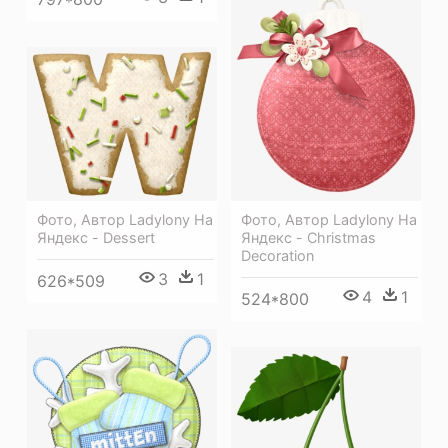
Фото, Автор Ladylony На
Фото, Автор Ladylony На
Яндекс - Dessert
Яндекс - Christmas
Decoration
3
1
626*509
4
1
524*800