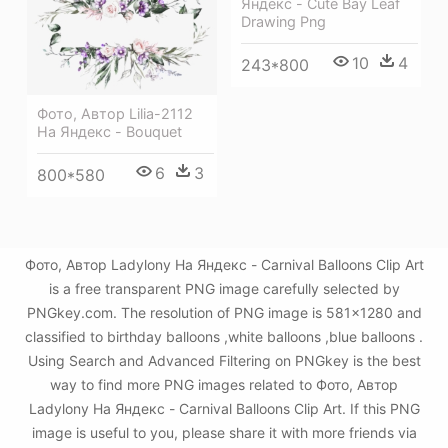
Яндекс - Cute Bay Leaf
Drawing Png
10
4
243*800
Фото, Автор Lilia-2112
На Яндекс - Bouquet
6
3
800*580
Фото, Автор Ladylony На Яндекс - Carnival Balloons Clip Art
is a free transparent PNG image carefully selected by
PNGkey.com. The resolution of PNG image is 581x1280 and
classified to birthday balloons ,white balloons ,blue balloons .
Using Search and Advanced Filtering on PNGkey is the best
way to find more PNG images related to Фото, Автор
Ladylony На Яндекс - Carnival Balloons Clip Art. If this PNG
image is useful to you, please share it with more friends via