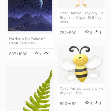
Фото, Автор Ladylony На
Яндекс - Clipart Birthday
Birds
6
1
782*800
Hd Фото На Рабочий
Стол 1920х1080
3
1
607*1080
Фото, Автор Ladylony На
Яндекс - Bee
4
1
800*662