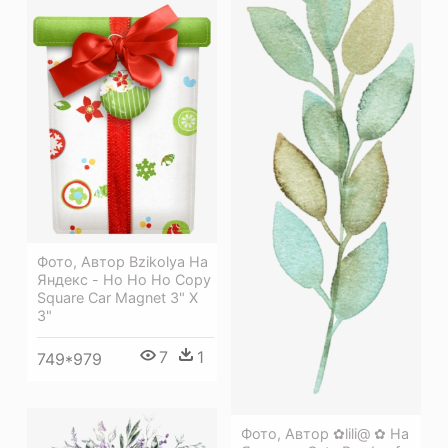
Фото, Автор Bzikolya На
Яндекс - Ho Ho Ho Copy
Square Car Magnet 3" X
3"
7
1
749*979
Фото, Автор ✿lili@ ✿ На