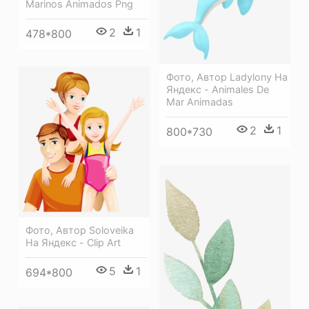
Marinos Animados Png
2
1
478*800
Фото, Автор Ladylony На
Яндекс - Animales De
Mar Animadas
2
1
800*730
Фото, Автор Soloveika
На Яндекс - Clip Art
5
1
694*800