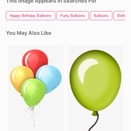
This Image Appears In Searches For
Happy Birthday Balloons
Party Balloons
Balloons
Birthda
You May Also Like