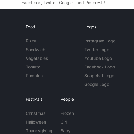
Facebook, Twitter, Google+ and Pinterest.!
Food
Logos
Pizza
Instagram Logo
Sandwich
Twitter Logo
Vegetables
Youtube Logo
Tomato
Facebook Logo
Pumpkin
Snapchat Logo
Google Logo
Festivals
People
Christmas
Frozen
Halloween
Girl
Thanksgiving
Baby