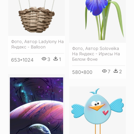
Фото, Автор Ladylony На
Яндекс - Balloon
Фото, Автор Soloveika
На Яндекс - Ирисы На
3
1
Белом Фоне
653*1024
7
2
580*800