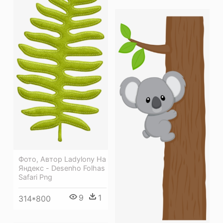
Фото, Автор Ladylony На
Яндекс - Desenho Folhas
Safari Png
9
1
314*800