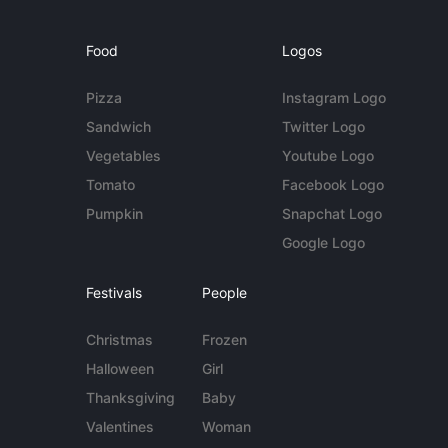
Food
Logos
Pizza
Instagram Logo
Sandwich
Twitter Logo
Vegetables
Youtube Logo
Tomato
Facebook Logo
Pumpkin
Snapchat Logo
Google Logo
Festivals
People
Christmas
Frozen
Halloween
Girl
Thanksgiving
Baby
Valentines
Woman