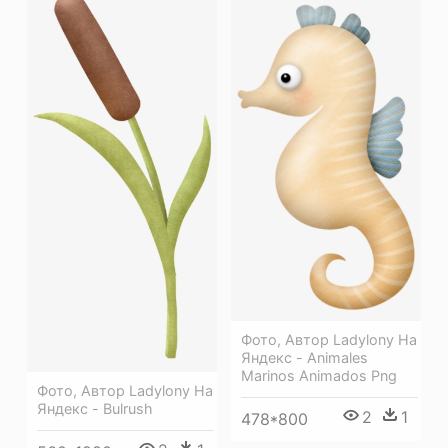
Фото, Автор Ladylony На
Яндекс - Animales
Marinos Animados Png
Фото, Автор Ladylony На
Яндекс - Bulrush
2
1
478*800