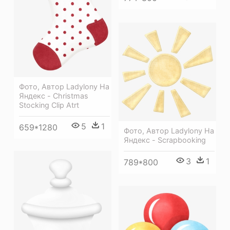
Фото, Автор Ladylony На
Яндекс - Christmas
Stocking Clip Atrt
5
1
659*1280
Фото, Автор Ladylony На
Яндекс - Scrapbooking
3
1
789*800