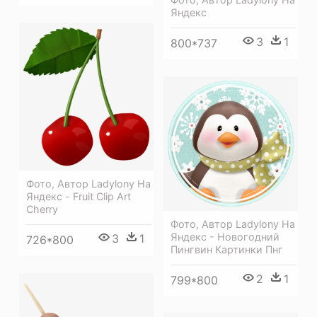
Яндекс
3
1
800*737
Фото, Автор Ladylony На
Яндекс - Fruit Clip Art
Cherry
Фото, Автор Ladylony На
Яндекс - Новогодний
3
1
726*800
Пингвин Картинки Пнг
2
1
799*800