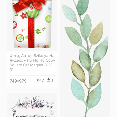
Фото, Автор Bzikolya На
Яндекс - Ho Ho Ho Copy
Square Car Magnet 3" X
3"
7
1
749*979