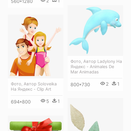
2
1
560*1280
Фото, Автор Ladylony На
Яндекс - Animales De
Mar Animadas
2
1
Фото, Автор Soloveika
800*730
На Яндекс - Clip Art
5
1
694*800