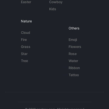
Easter
Cowboy
Kids
Nature
Others
Cloud
Fire
Emoji
Grass
Flowers
Star
Rose
Tree
Water
Ribbon
Tattoo