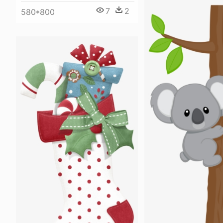
7
2
580*800