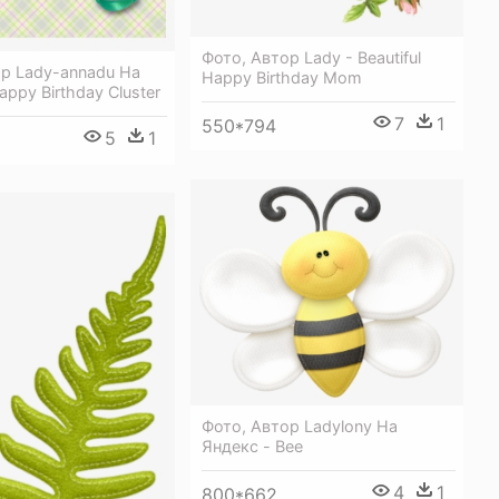
Фото, Автор Lady - Beautiful
ор Lady-annadu На
Happy Birthday Mom
appy Birthday Cluster
7
1
550*794
5
1
Фото, Автор Ladylony На
Яндекс - Bee
4
1
800*662