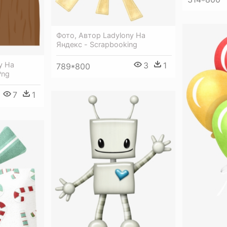
Фото, Автор Ladylony На
Яндекс - Scrapbooking
3
1
y На
789*800
Png
7
1