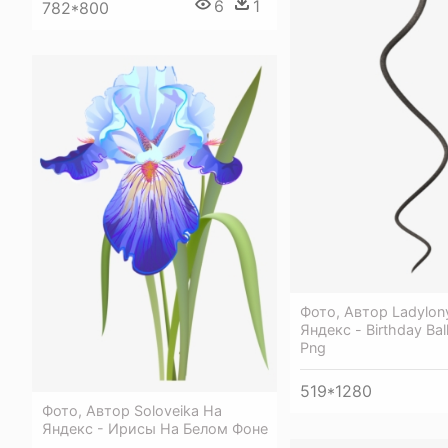
6
1
782*800
Фото, Автор Ladylon
Яндекс - Birthday Ba
Png
519*1280
Фото, Автор Soloveika На
Яндекс - Ирисы На Белом Фоне