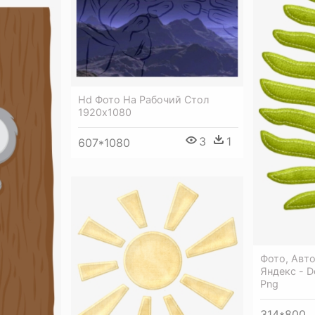
Hd Фото На Рабочий Стол
1920х1080
3
1
607*1080
Фото, Авто
Яндекс - D
Png
314*800