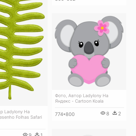
Фото, Автор Ladylony На
Яндекс - Cartoon Koala
р Ladylony На
8
2
774*800
esenho Folhas Safari
9
1