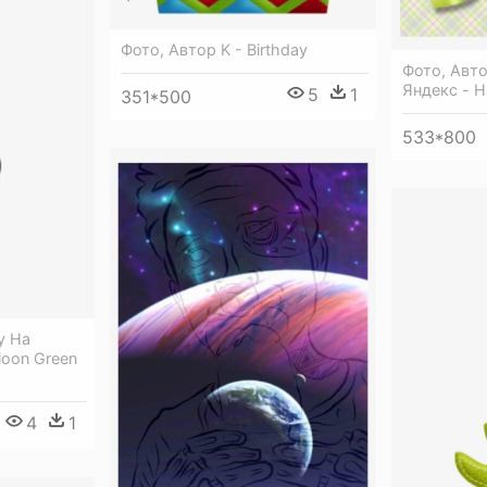
Фото, Автор K - Birthday
Фото, Авт
Яндекс - H
5
1
351*500
533*800
y На
lloon Green
4
1