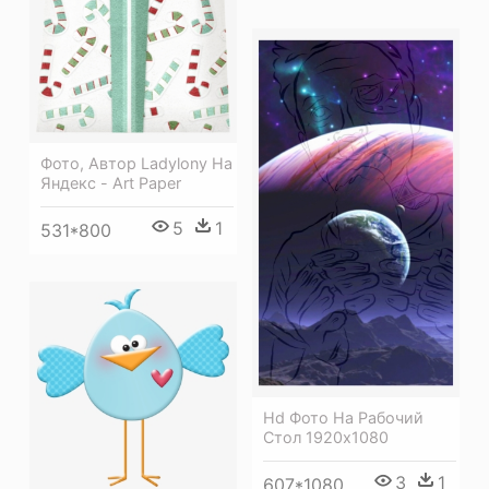
Фото, Автор Ladylony На
Яндекс - Art Paper
5
1
531*800
Hd Фото На Рабочий
Стол 1920х1080
3
1
607*1080