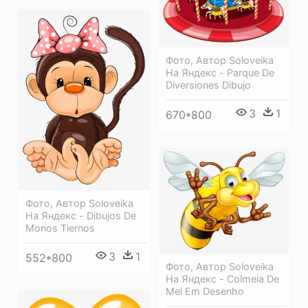
Фото, Автор Soloveika
На Яндекс - Parque De
Diversiones Dibujo
3
1
670*800
Фото, Автор Soloveika
На Яндекс - Dibujos De
Monos Tiernos
3
1
552*800
Фото, Автор Soloveika
На Яндекс - Colmeia De
Mel Em Desenho