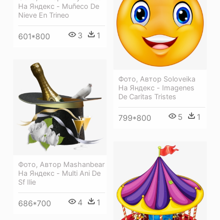
На Яндекс - Muñeco De
Nieve En Trineo
3
1
601*800
Фото, Автор Soloveika
На Яндекс - Imagenes
De Caritas Tristes
5
1
799*800
Фото, Автор Mashanbear
На Яндекс - Multi Ani De
Sf Ilie
4
1
686*700