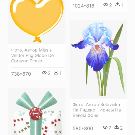
2
1
1024*816
Фото, Автор Missis -
Vector Png Globo De
Corazon Dibujo
3
1
738*670
Фото, Автор Soloveika
На Яндекс - Ирисы На
Белом Фоне
7
2
580*800