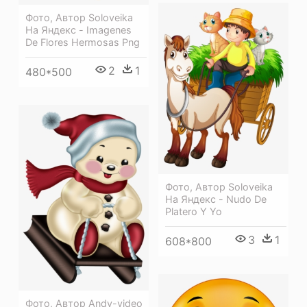
Фото, Автор Soloveika
На Яндекс - Imagenes
De Flores Hermosas Png
2
1
480*500
Фото, Автор Soloveika
На Яндекс - Nudo De
Platero Y Yo
3
1
608*800
Фото, Автор Andy-video