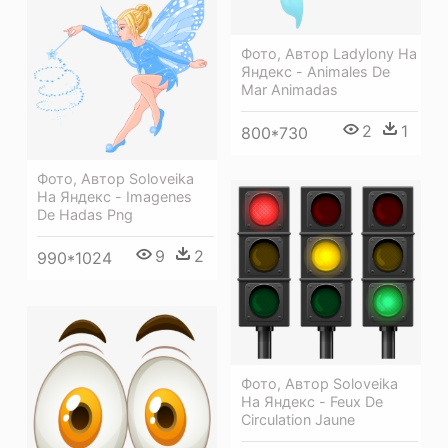
Фото, Автор Ladylony На
Яндекс - Animales De
Mar Animadas
2
1
800*730
Фото, Автор Soloveika
На Яндекс - Imagenes
De Hadas Png
9
2
990*1024
Фото, Автор Soloveika
На Яндекс - Feux De
Circulation Jaune