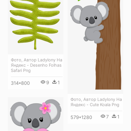
Фото, Автор Ladylony На
Яндекс - Desenho Folhas
Safari Png
9
1
314*800
Фото, Автор Ladylony На
Яндекс - Cute Koala Png
7
1
579*1280