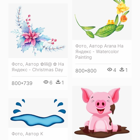
Фото, Автор Arana На
Яндекс - Watercolor
Painting
Фото, Автор ✿lili@ ✿ На
Яндекс - Christmas Day
4
1
800*800
6
1
800*739
Фото, Автор K