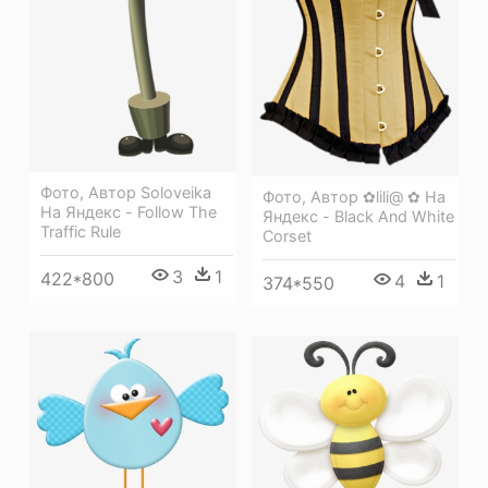
Фото, Автор Soloveika
Фото, Автор ✿lili@ ✿ На
На Яндекс - Follow The
Яндекс - Black And White
Traffic Rule
Corset
3
1
422*800
4
1
374*550