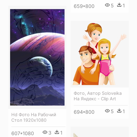
5
1
659*800
Фото, Автор Soloveika
На Яндекс - Clip Art
5
1
694*800
Hd Фото На Рабочий
Стол 1920х1080
3
1
607*1080