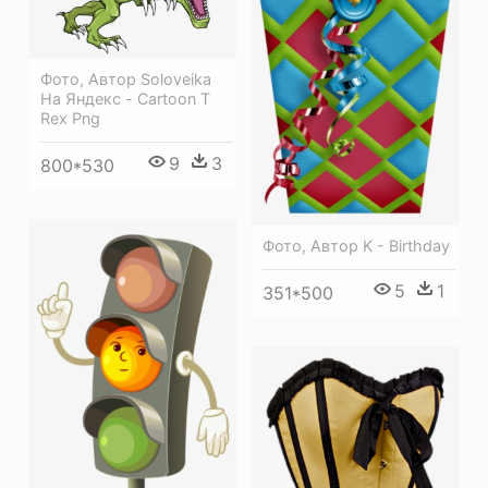
Фото, Автор Soloveika
На Яндекс - Cartoon T
Rex Png
9
3
800*530
Фото, Автор K - Birthday
5
1
351*500