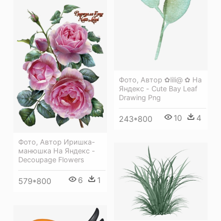
Фото, Автор ✿lili@ ✿ На
Яндекс - Cute Bay Leaf
Drawing Png
10
4
243*800
Фото, Автор Иришка-
манюшка На Яндекс -
Decoupage Flowers
6
1
579*800