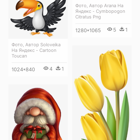
Фото, Автор Arana На
Яндекс - Cymbopogon
Citratus Png
5
1
1280*1065
Фото, Автор Soloveika
На Яндекс - Cartoon
Toucan
4
1
1024*840