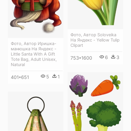
Фото, Автор Soloveika
На Яндекс - Yellow Tulip
Фото, Автор Иришка-
Clipart
манюшка На Яндекс -
Little Santa With A Gift
6
3
753*1600
Tote Bag, Adult Unisex,
Natural
5
1
401*651