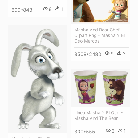
9
1
899*843
Masha And Bear Chef
Clipart Png - Masha Y El
Oso Marcos
9
3
3508*2480
Linea Masha Y El Oso -
Masha And The Bear
3
1
800*555