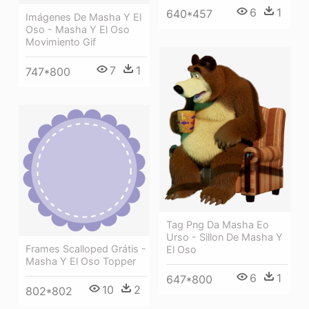
6
1
640*457
Imágenes De Masha Y El
Oso - Masha Y El Oso
Movimiento Gif
7
1
747*800
Tag Png Da Masha Eo
Urso - Sillon De Masha Y
Frames Scalloped Grátis -
El Oso
Masha Y El Oso Topper
6
1
647*800
10
2
802*802