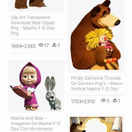
Clip Art Transparent
Download Bear Clipart
Png - Masha Y El Oso
Png
17
7
1994*2362
Pin By Catherine Thomas
On Cartoon Png's - Marco
Vertical Masha Y El Oso
5
1
1703*2310
Masha And Bear -
Imagenes De Masha Y El
Oso Con Movimiento