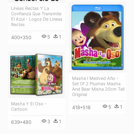
Líneas Rectas Y La
Confianza Que Transmite
El Azul - Logos De Lineas
Rectas
5
1
400*350
Masha I Medved Año -
Set Of 2 Plushes Masha
And Bear Misha 20cm Tall
Original
Masha Y El Oso -
5
1
418*518
Cartoon
3
1
639*480