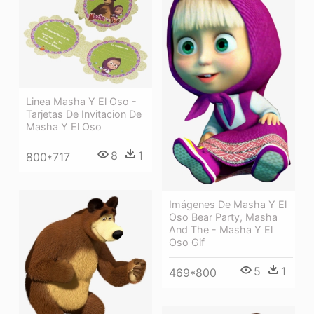
Linea Masha Y El Oso -
Tarjetas De Invitacion De
Masha Y El Oso
8
1
800*717
Imágenes De Masha Y El
Oso Bear Party, Masha
And The - Masha Y El
Oso Gif
5
1
469*800