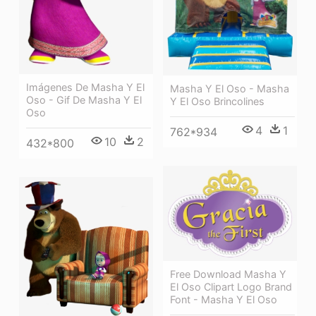
Imágenes De Masha Y El
Masha Y El Oso - Masha
Oso - Gif De Masha Y El
Y El Oso Brincolines
Oso
4
1
762*934
10
2
432*800
Free Download Masha Y
El Oso Clipart Logo Brand
Font - Masha Y El Oso