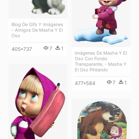
Blog De Gifs Y Imágenes
- Amigos De Masha Y El
Oso
7
1
405*737
Imágenes De Masha Y El
Oso Con Fondo
Transparente, - Masha Y
El Oso Pintando
7
1
477*584