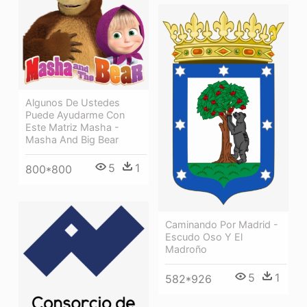
Algunos De Ustedes
Puede Ayudarme Con
Este Matriz Masha -
Masha And Big Bear
5
1
800*800
Caminando Por Madrid -
Escudo Oso Y El
Madroño
5
1
582*926