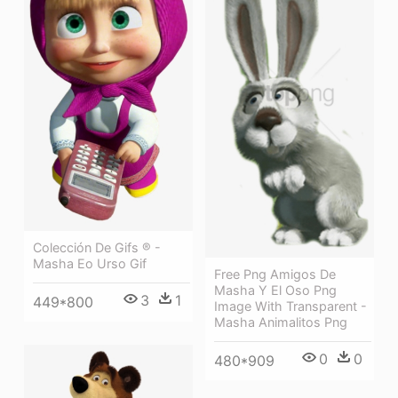
Colección De Gifs ® -
Masha Eo Urso Gif
Free Png Amigos De
Masha Y El Oso Png
3
1
449*800
Image With Transparent -
Masha Animalitos Png
0
0
480*909