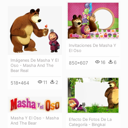
Invitaciones De Masha Y
El Oso
Imágenes De Masha Y El
16
6
850*607
Oso - Masha And The
Bear Real
11
2
518*464
Masha Y El Oso - Masha
Efecto De Fotos De La
And The Bear
Categoría - Bingkai