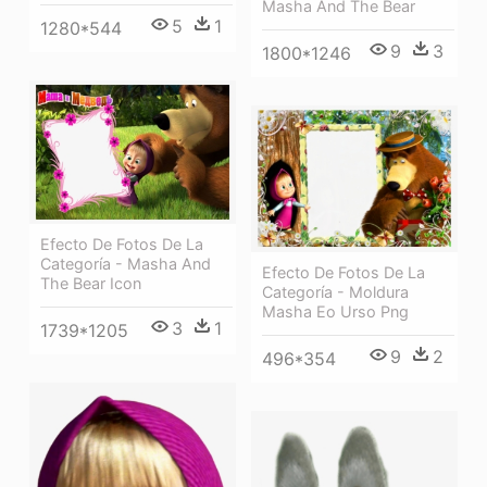
Masha And The Bear
5
1
1280*544
9
3
1800*1246
Efecto De Fotos De La
Categoría - Masha And
Efecto De Fotos De La
The Bear Icon
Categoría - Moldura
Masha Eo Urso Png
3
1
1739*1205
9
2
496*354