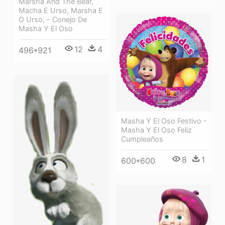
Marsha And The Bear,
Macha E Urso, Marsha E
O Urso, - Conejo De
Masha Y El Oso
12
4
496*921
Masha Y El Oso Festivo -
Masha Y El Oso Feliz
Cumpleaños
8
1
600*600