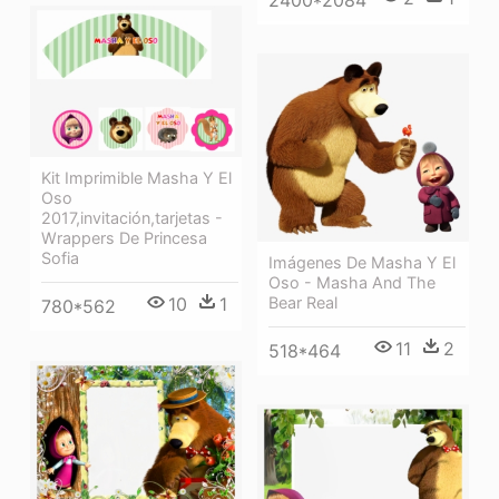
2400*2084
Kit Imprimible Masha Y El
Oso
2017,invitación,tarjetas -
Wrappers De Princesa
Sofia
Imágenes De Masha Y El
Oso - Masha And The
Bear Real
10
1
780*562
11
2
518*464