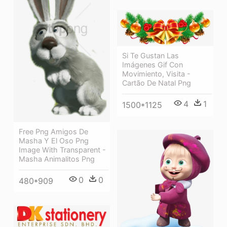
Si Te Gustan Las
Imágenes Gif Con
Movimiento, Visita -
Cartão De Natal Png
4
1
1500*1125
Free Png Amigos De
Masha Y El Oso Png
Image With Transparent -
Masha Animalitos Png
0
0
480*909