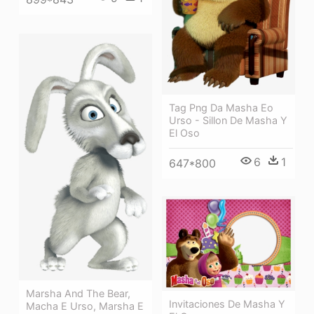
Tag Png Da Masha Eo
Urso - Sillon De Masha Y
El Oso
6
1
647*800
Marsha And The Bear,
Invitaciones De Masha Y
Macha E Urso, Marsha E