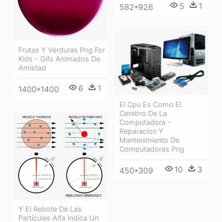
5
1
582*926
Frutas Y Verduras Png For
Kids - Gifs Animados De
Amistad
6
1
1400*1400
El Cpu Es Como El
Cerebro De La
Computadora -
Reparacion Y
Mantenimiento De
Computadoras Png
10
3
450*309
Y El Rebote De Las
Partículas Alfa Indica Un