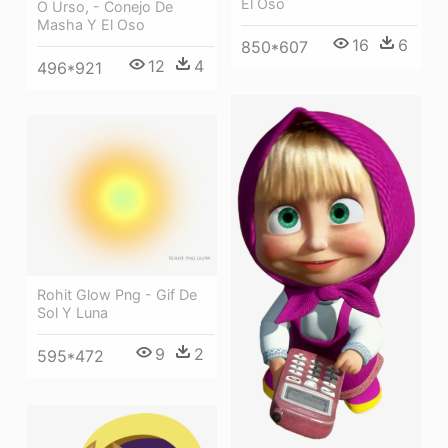
El Oso
O Urso, - Conejo De
Masha Y El Oso
16
6
850*607
12
4
496*921
Rohit Glow Png - Gif De
Sol Y Luna
9
2
595*472