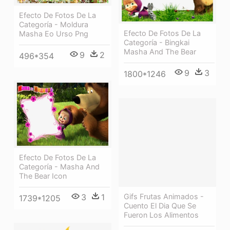
Efecto De Fotos De La
Categoría - Moldura
Efecto De Fotos De La
Masha Eo Urso Png
Categoría - Bingkai
Masha And The Bear
9
2
496*354
9
3
1800*1246
Efecto De Fotos De La
Categoría - Masha And
The Bear Icon
Gifs Frutas Animados -
3
1
1739*1205
Cuento El Dia Que Se
Fueron Los Alimentos