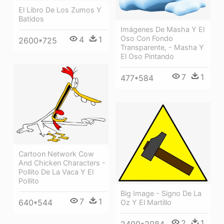
El Libro De Los Zumos Y
Batidos
Imágenes De Masha Y El
Oso Con Fondo
4
1
2600*725
Transparente, - Masha Y
El Oso Pintando
7
1
477*584
Cartoon Network Cow
And Chicken Characters -
Pollito De La Vaca Y El
Pollito
Big Image - Signo De La
7
1
640*544
Oz Y El Martillo
2
1