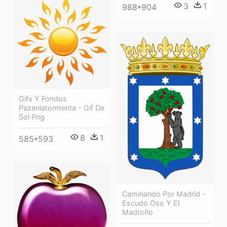
3
1
988*904
Gifs Y Fondos
Pazenlatormenta - Gif De
Sol Png
8
1
585*593
Caminando Por Madrid -
Escudo Oso Y El
Madroño