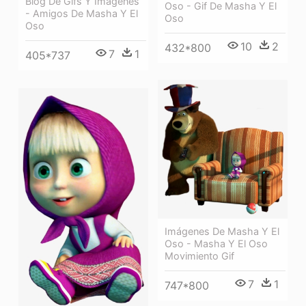
Blog De Gifs Y Imágenes
Oso - Gif De Masha Y El
- Amigos De Masha Y El
Oso
Oso
10
2
432*800
7
1
405*737
Imágenes De Masha Y El
Oso - Masha Y El Oso
Movimiento Gif
7
1
747*800