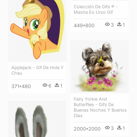
Colección De Gifs ® -
Masha Eo Urso Gif
3
1
449*800
Applejack - Gif De Hola Y
Chau
6
1
371*480
Fairy Yorkie And
Butterflies - Gifs De
Buenas Noches Y Buenos
Dias
3
1
2000*2000