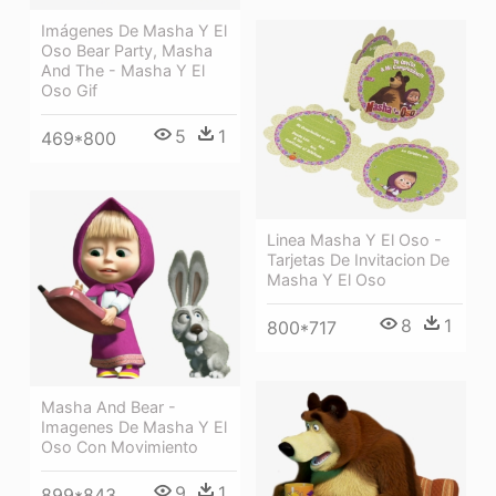
Imágenes De Masha Y El
Oso Bear Party, Masha
And The - Masha Y El
Oso Gif
5
1
469*800
Linea Masha Y El Oso -
Tarjetas De Invitacion De
Masha Y El Oso
8
1
800*717
Masha And Bear -
Imagenes De Masha Y El
Oso Con Movimiento
9
1
899*843