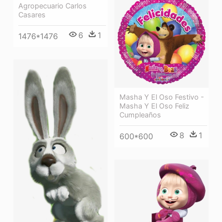
Agropecuario Carlos
Casares
6
1
1476*1476
Masha Y El Oso Festivo -
Masha Y El Oso Feliz
Cumpleaños
8
1
600*600