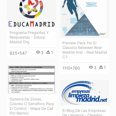
Programa Preguntas Y
Respuestas - Educa
Madrid Org
Preview Pack For El
Classico Between Real
Madrid And - Real Madrid
3
1
825*547
C.f.
3
1
1110*760
Sistema De Zonas,
Colores O Semáforo Para
El Control - Mapa De Cali
El Blog De Las Empresas
Por Barrios
De Limpieza - Cleaning