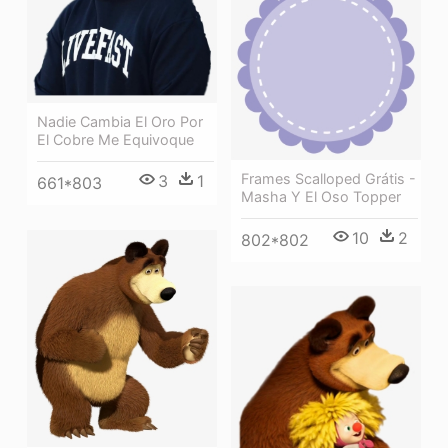
Nadie Cambia El Oro Por
El Cobre Me Equivoque
Frames Scalloped Grátis -
3
1
661*803
Masha Y El Oso Topper
10
2
802*802