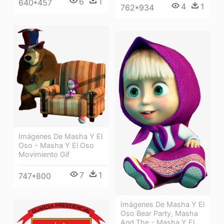
6
1
640*457
4
1
762*934
Imágenes De Masha Y El
Oso - Masha Y El Oso
Movimiento Gif
7
1
747*800
Imágenes De Masha Y El
Oso Bear Party, Masha
And The - Masha Y El