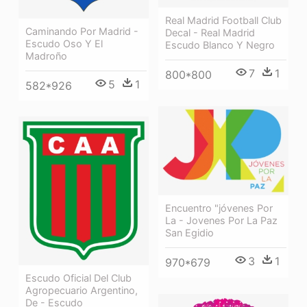
Real Madrid Football Club
Caminando Por Madrid -
Decal - Real Madrid
Escudo Oso Y El
Escudo Blanco Y Negro
Madroño
7
1
800*800
5
1
582*926
Encuentro "jóvenes Por
La - Jovenes Por La Paz
San Egidio
3
1
970*679
Escudo Oficial Del Club
Agropecuario Argentino,
De - Escudo