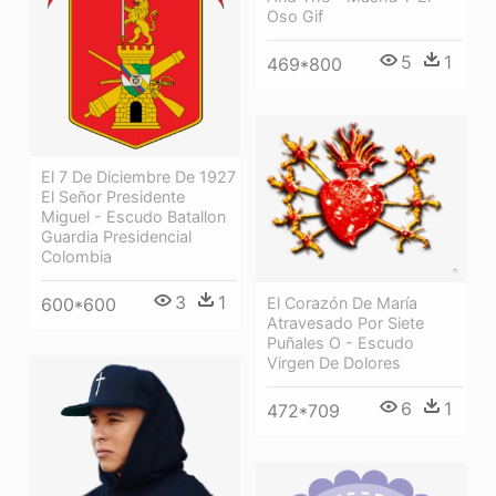
Oso Gif
5
1
469*800
El 7 De Diciembre De 1927
El Señor Presidente
Miguel - Escudo Batallon
Guardia Presidencial
Colombia
3
1
600*600
El Corazón De María
Atravesado Por Siete
Puñales O - Escudo
Virgen De Dolores
6
1
472*709