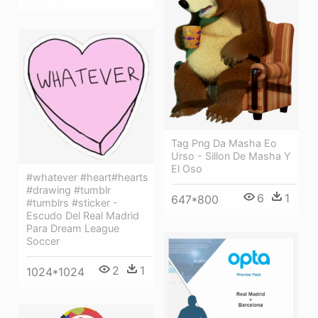
Tag Png Da Masha Eo
Urso - Sillon De Masha Y
El Oso
#whatever #heart#hearts
#drawing #tumblr
6
1
647*800
#tumblrs #sticker -
Escudo Del Real Madrid
Para Dream League
Soccer
2
1
1024*1024