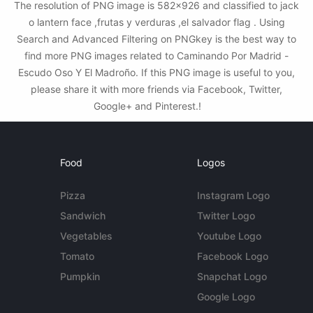
The resolution of PNG image is 582x926 and classified to jack
o lantern face ,frutas y verduras ,el salvador flag . Using
Search and Advanced Filtering on PNGkey is the best way to
find more PNG images related to Caminando Por Madrid -
Escudo Oso Y El Madroño. If this PNG image is useful to you,
please share it with more friends via Facebook, Twitter,
Google+ and Pinterest.!
Food
Logos
Pizza
Instagram Logo
Sandwich
Twitter Logo
Vegetables
Youtube Logo
Tomato
Facebook Logo
Pumpkin
Snapchat Logo
Google Logo