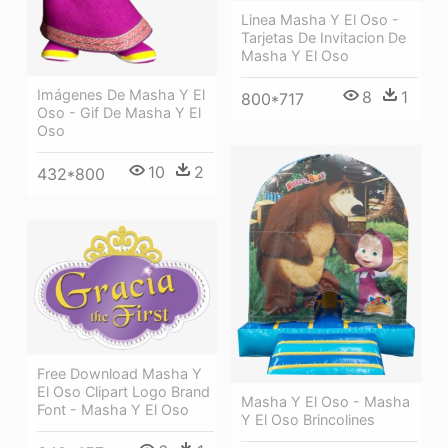
Linea Masha Y El Oso -
Tarjetas De Invitacion De
Masha Y El Oso
Imágenes De Masha Y El
8
1
800*717
Oso - Gif De Masha Y El
Oso
10
2
432*800
Free Download Masha Y
El Oso Clipart Logo Brand
Masha Y El Oso - Masha
Font - Masha Y El Oso
Y El Oso Brincolines