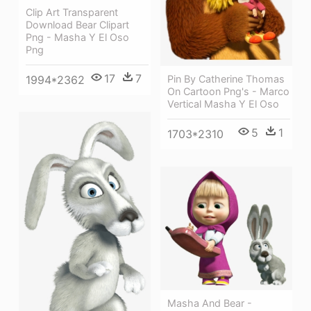
Clip Art Transparent
Download Bear Clipart
Png - Masha Y El Oso
Png
17
7
1994*2362
Pin By Catherine Thomas
On Cartoon Png's - Marco
Vertical Masha Y El Oso
5
1
1703*2310
Masha And Bear -