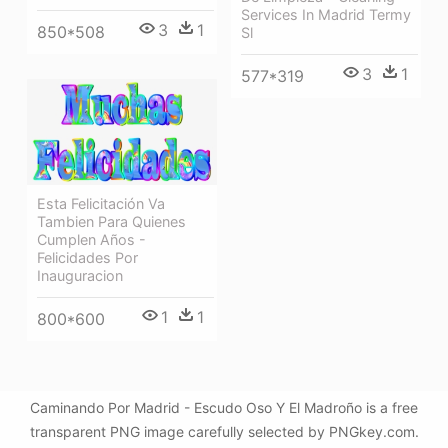
Services In Madrid Termy
3
1
850*508
Sl
3
1
577*319
Esta Felicitación Va
Tambien Para Quienes
Cumplen Años -
Felicidades Por
Inauguracion
1
1
800*600
Caminando Por Madrid - Escudo Oso Y El Madroño is a free
transparent PNG image carefully selected by PNGkey.com.