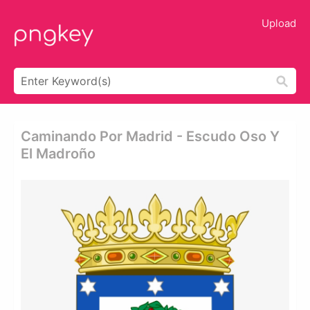
Upload
Caminando Por Madrid - Escudo Oso Y
El Madroño