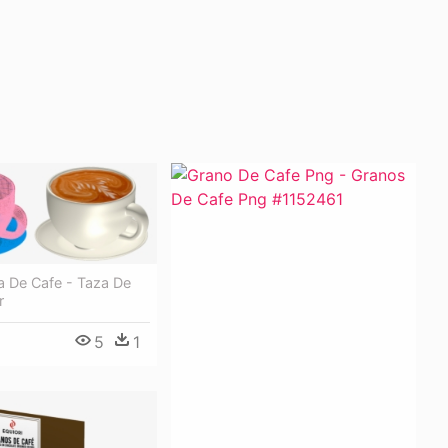
a De Cafe - Taza De
r
5
1