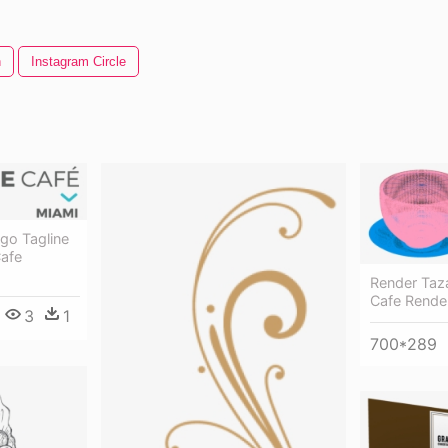
n
Instagram Circle
ogo Tagline
Cafe
Render Taz
Cafe Rende
3
1
700*289