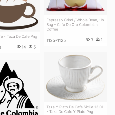
Espresso Grind / Whole Bean, 1lb
Bag - Cafe De Oro Colombian
Coffee
fé - Taza De Cafe Png
3
1
1125*1125
14
5
6
Taza Y Plato De Café Sicilia 13 Cl
- Taza De Cafe Y Plato Png