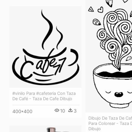
#vinilo Para #cafeteria Con Taza
De Café - Taza De Cafe Dibujo
10
3
400*400
Dibujo De Taza De Caf
Para Colorear - Taza 
Dibujo