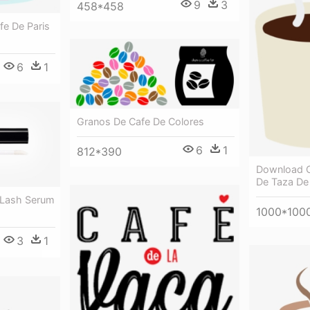
9
3
458*458
afe De Paris
6
1
Granos De Cafe De Colores
6
1
812*390
Download O
De Taza De
l Lash Serum
1000*100
3
1