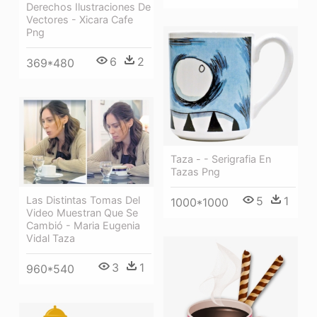
Derechos Ilustraciones De
Vectores - Xicara Cafe
Png
6
2
369*480
Taza - - Serigrafia En
Tazas Png
5
1
Las Distintas Tomas Del
1000*1000
Video Muestran Que Se
Cambió - Maria Eugenia
Vidal Taza
3
1
960*540