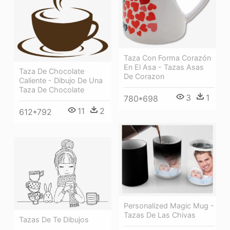
Taza Con Forma Corazón
En El Asa - Tazas Asas
Taza De Chocolate
De Corazon
Caliente - Dibujo De Una
Taza De Chocolate
3
1
780*698
11
2
612*792
Personalized Magic Mug -
Tazas De Las Chivas
Tazas De Te Dibujos