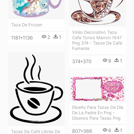
Taza De Frozen
Vinilo Decorativo Taza
2
1
1181*1136
Cafe Tonos Marron 1647
Png 374 - Tasse De Café
Fumante
8
1
374*370
Diseño Para Tazas De Día
De La Padre En Png -
Disenos Para Tazas Png
6
1
807*366
Tazas De Café Libres De