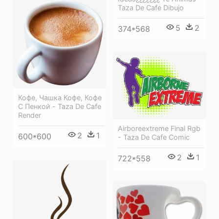
Taza De Cafe Dibujo
5
2
374*568
Кофе, Чашка Кофе, Кофе
С Пенкой - Taza De Cafe
Render
Airboreextreme Final Rgb
2
1
600*600
- Taza De Cafe Comic
2
1
722*558