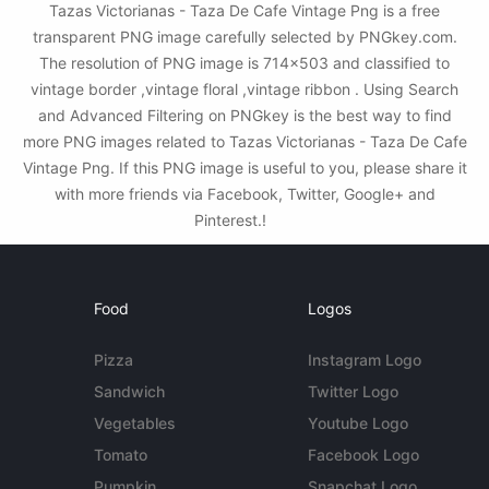
Tazas Victorianas - Taza De Cafe Vintage Png is a free
transparent PNG image carefully selected by PNGkey.com.
The resolution of PNG image is 714x503 and classified to
vintage border ,vintage floral ,vintage ribbon . Using Search
and Advanced Filtering on PNGkey is the best way to find
more PNG images related to Tazas Victorianas - Taza De Cafe
Vintage Png. If this PNG image is useful to you, please share it
with more friends via Facebook, Twitter, Google+ and
Pinterest.!
Food
Logos
Pizza
Instagram Logo
Sandwich
Twitter Logo
Vegetables
Youtube Logo
Tomato
Facebook Logo
Pumpkin
Snapchat Logo