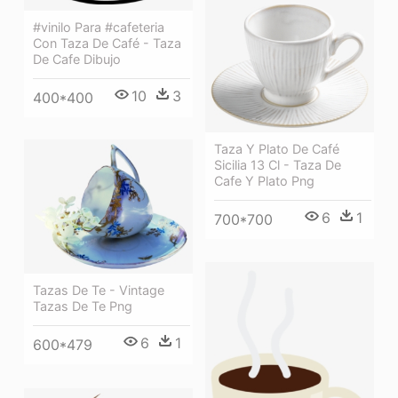
#vinilo Para #cafeteria
Con Taza De Café - Taza
De Cafe Dibujo
10
3
400*400
Taza Y Plato De Café
Sicilia 13 Cl - Taza De
Cafe Y Plato Png
6
1
700*700
Tazas De Te - Vintage
Tazas De Te Png
6
1
600*479