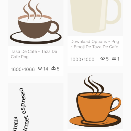
Download Options - Png
- Emoji De Taza De Cafe
Tasa De Café - Taza De
Cafe Png
5
1
1000*1000
14
5
1600*1066