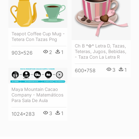
Teapot Coffee Cup Mug -
Tetera Con Tazas Png
Ch B *✿* Letra D, Tazas,
Teteras, Jugos, Bebidas,
2
1
903*526
- Taza Con La Letra R
3
1
600*758
Maya Mountain Cacao
Company - Matemáticos
Para Sala De Aula
3
1
1024*283