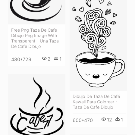
Free Png Taza De Cafe
Dibujo Png Image With
Transparent - Una Taza
De Cafe Dibujo
2
1
480*729
Dibujo De Taza De Café
Kawaii Para Colorear -
Taza De Cafe Dibujo
12
1
600*470