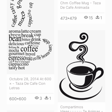
Chm Coffee Mug - Taza
De Cafe Animada
15
1
473*479
Octubre 28, 2014 At 600
× - Taza De Cafe Con
Letras
3
1
600*600
Compartimos
Ideas¿¿¿¿¿¿¿ Te Animas -