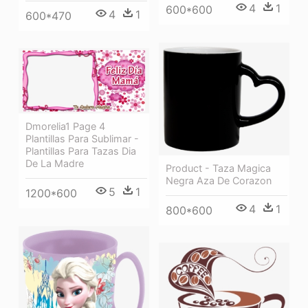
4
1
600*600
4
1
600*470
Dmorelia1 Page 4
Plantillas Para Sublimar -
Plantillas Para Tazas Dia
De La Madre
Product - Taza Magica
Negra Aza De Corazon
5
1
1200*600
4
1
800*600