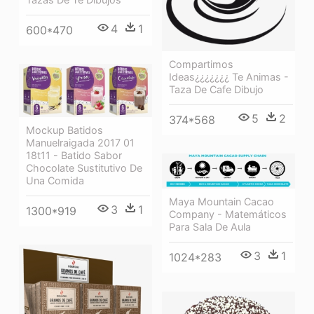
4
1
600*470
Compartimos
Ideas¿¿¿¿¿¿¿ Te Animas -
Taza De Cafe Dibujo
5
2
374*568
Mockup Batidos
Manuelraigada 2017 01
18t11 - Batido Sabor
Chocolate Sustitutivo De
Una Comida
Maya Mountain Cacao
3
1
1300*919
Company - Matemáticos
Para Sala De Aula
3
1
1024*283