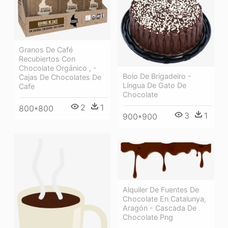
Granos De Café
Recubiertos Con
Chocolate Orgánico , -
Bolo De Brigadeiro -
Cajas De Chocolates De
Língua De Gato De
Cafe
Chocolate
2
1
800*800
3
1
900*900
Alquiler De Fuentes De
Chocolate En Catalunya,
Aragón - Cascada De
Chocolate Png