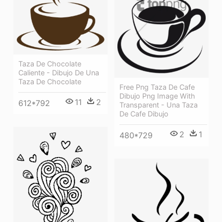
Taza De Chocolate
Caliente - Dibujo De Una
Taza De Chocolate
Free Png Taza De Cafe
Dibujo Png Image With
11
2
612*792
Transparent - Una Taza
De Cafe Dibujo
2
1
480*729