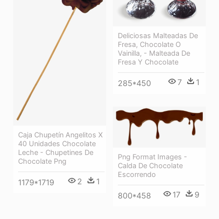
Deliciosas Malteadas De
Fresa, Chocolate O
Vainilla, - Malteada De
Fresa Y Chocolate
7
1
285*450
Caja Chupetín Angelitos X
40 Unidades Chocolate
Leche - Chupetines De
Png Format Images -
Chocolate Png
Calda De Chocolate
Escorrendo
2
1
1179*1719
17
9
800*458