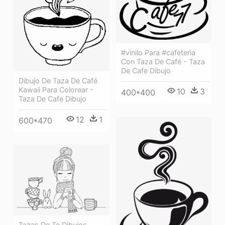
#vinilo Para #cafeteria
Con Taza De Café - Taza
De Cafe Dibujo
Dibujo De Taza De Café
Kawaii Para Colorear -
10
3
400*400
Taza De Cafe Dibujo
12
1
600*470
Tazas De Te Dibujos