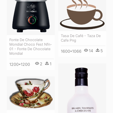
Tasa De Café - Taza De
Fonte De Chocolate
Cafe Png
Mondial Choco Fest Nfn-
01 - Fonte De Chocolate
14
5
1600*1066
Mondial
2
1
1200*1200