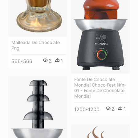
Malteada De Chocolate
Png
2
1
566*566
Fonte De Chocolate
Mondial Choco Fest Nfn-
01 - Fonte De Chocolate
Mondial
2
1
1200*1200