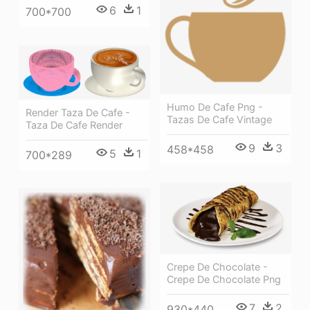
6
1
700*700
Humo De Cafe Png -
Render Taza De Cafe -
Tazas De Cafe Vintage
Taza De Cafe Render
9
3
458*458
5
1
700*289
Crepe De Chocolate -
Crepe De Chocolate Png
7
2
930*440