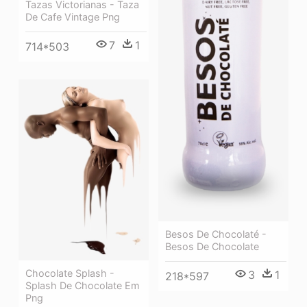
Tazas Victorianas - Taza
De Cafe Vintage Png
7
1
714*503
Besos De Chocolaté -
Besos De Chocolate
Chocolate Splash -
3
1
218*597
Splash De Chocolate Em
Png