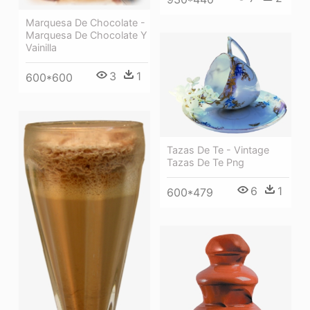
Marquesa De Chocolate -
Marquesa De Chocolate Y
Vainilla
3
1
600*600
Tazas De Te - Vintage
Tazas De Te Png
6
1
600*479