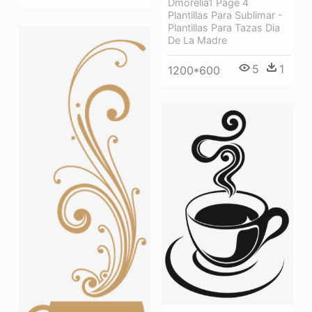
Dmorelia1 Page 4
Plantillas Para Sublimar -
Plantillas Para Tazas Dia
De La Madre
5
1
1200*600