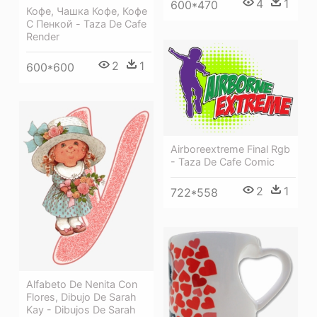
4
1
600*470
Кофе, Чашка Кофе, Кофе
С Пенкой - Taza De Cafe
Render
2
1
600*600
Airboreextreme Final Rgb
- Taza De Cafe Comic
2
1
722*558
Alfabeto De Nenita Con
Flores, Dibujo De Sarah
Kay - Dibujos De Sarah