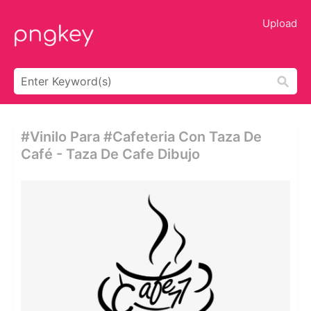
Upload
#vinilo Para #cafeteria Con Taza De
Café - Taza De Cafe Dibujo