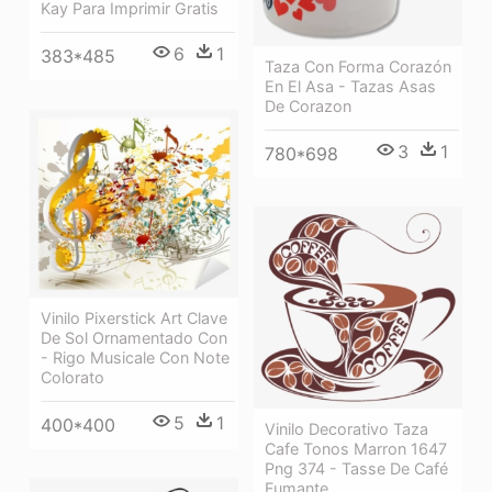
Kay Para Imprimir Gratis
6
1
383*485
Taza Con Forma Corazón
En El Asa - Tazas Asas
De Corazon
3
1
780*698
Vinilo Pixerstick Art Clave
De Sol Ornamentado Con
- Rigo Musicale Con Note
Colorato
5
1
400*400
Vinilo Decorativo Taza
Cafe Tonos Marron 1647
Png 374 - Tasse De Café
Fumante