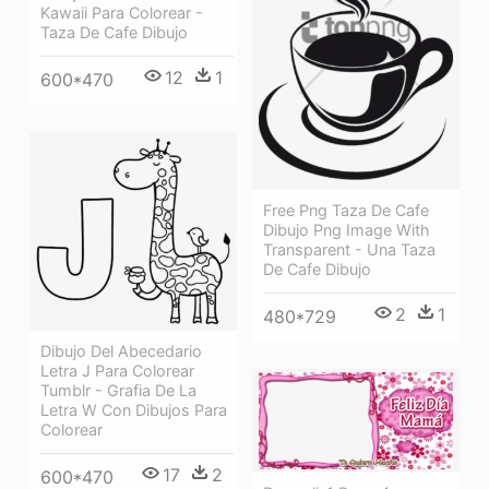
Kawaii Para Colorear -
Taza De Cafe Dibujo
12
1
600*470
Free Png Taza De Cafe
Dibujo Png Image With
Transparent - Una Taza
De Cafe Dibujo
2
1
480*729
Dibujo Del Abecedario
Letra J Para Colorear
Tumblr - Grafia De La
Letra W Con Dibujos Para
Colorear
17
2
600*470