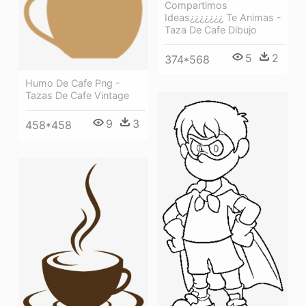
Compartimos
Ideas¿¿¿¿¿¿¿ Te Animas -
Taza De Cafe Dibujo
5
2
374*568
Humo De Cafe Png -
Tazas De Cafe Vintage
9
3
458*458