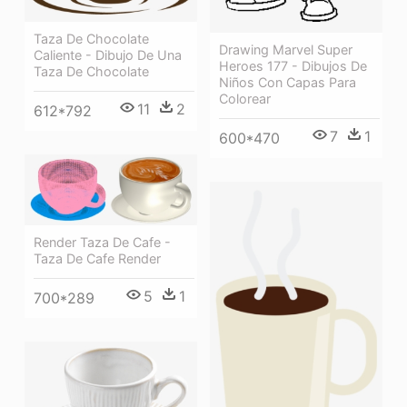
Taza De Chocolate
Drawing Marvel Super
Caliente - Dibujo De Una
Heroes 177 - Dibujos De
Taza De Chocolate
Niños Con Capas Para
Colorear
11
2
612*792
7
1
600*470
Render Taza De Cafe -
Taza De Cafe Render
5
1
700*289