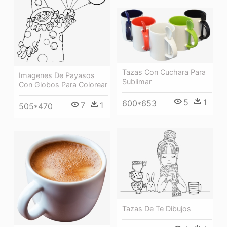
Tazas Con Cuchara Para
Imagenes De Payasos
Sublimar
Con Globos Para Colorear
5
1
600*653
7
1
505*470
Tazas De Te Dibujos