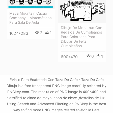
Maya Mountain Cacao
Company - Matemáticos
Para Sala De Aula
Dibujo De Monstruo Con
Regalos De Cumpleaños
3
1
1024*283
Para Colorear - Para
Dibujar De Feliz
Cumpleaños
6
1
600*470
#vinilo Para #cafeteria Con Taza De Café - Taza De Cafe
Dibujo is a free transparent PNG image carefully selected by
PNGkey.com. The resolution of PNG image is 400x400 and
classified to cinco de mayo ,copo de nieve ,destellos de luz .
Using Search and Advanced Filtering on PNGkey is the best
way to find more PNG images related to #vinilo Para