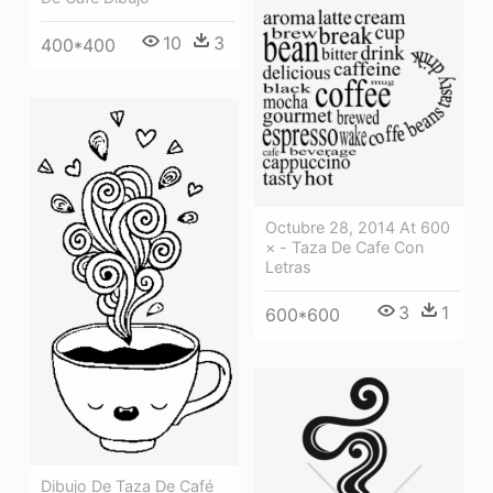
10
3
400*400
Octubre 28, 2014 At 600
× - Taza De Cafe Con
Letras
3
1
600*600
Dibujo De Taza De Café