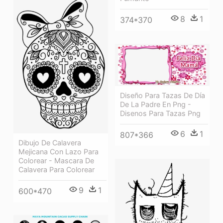
8
1
374*370
Diseño Para Tazas De Día
De La Padre En Png -
Disenos Para Tazas Png
6
1
807*366
Dibujo De Calavera
Mejicana Con Lazo Para
Colorear - Mascara De
Calavera Para Colorear
9
1
600*470