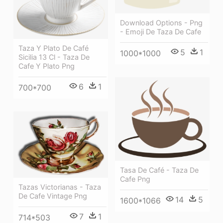
Download Options - Png
- Emoji De Taza De Cafe
Taza Y Plato De Café
5
1
1000*1000
Sicilia 13 Cl - Taza De
Cafe Y Plato Png
6
1
700*700
Tasa De Café - Taza De
Cafe Png
Tazas Victorianas - Taza
De Cafe Vintage Png
14
5
1600*1066
7
1
714*503