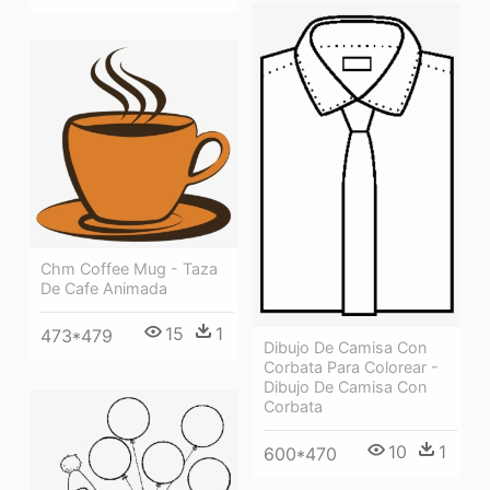
Chm Coffee Mug - Taza
De Cafe Animada
15
1
473*479
Dibujo De Camisa Con
Corbata Para Colorear -
Dibujo De Camisa Con
Corbata
10
1
600*470