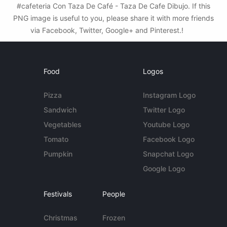
#cafeteria Con Taza De Café - Taza De Cafe Dibujo. If this
PNG image is useful to you, please share it with more friends
via Facebook, Twitter, Google+ and Pinterest.!
Food
Logos
Pizza
Instagram Logo
Sandwich
Twitter Logo
Vegetables
Youtube Logo
Tomato
Facebook Logo
Pumpkin
Snapchat Logo
Google Logo
Festivals
People
Christmas
Frozen