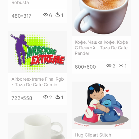
Robusta
6
1
480*317
Кофе, Чашка Кофе, Кофе
С Пенкой - Taza De Cafe
Render
2
1
600*600
Airboreextreme Final Rgb
- Taza De Cafe Comic
2
1
722*558
Hug Clipart Stitch -