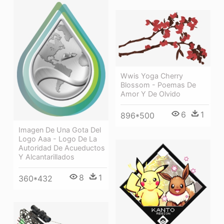
Wwis Yoga Cherry
Blossom - Poemas De
Amor Y De Olvido
6
1
896*500
Imagen De Una Gota Del
Logo Aaa - Logo De La
Autoridad De Acueductos
Y Alcantarillados
8
1
360*432