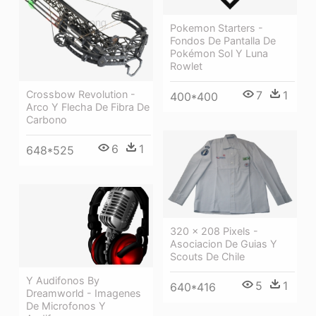
Pokemon Starters -
Fondos De Pantalla De
Pokémon Sol Y Luna
Rowlet
7
1
Crossbow Revolution -
400*400
Arco Y Flecha De Fibra De
Carbono
6
1
648*525
320 × 208 Pixels -
Asociacion De Guias Y
Scouts De Chile
Y Audifonos By
5
1
640*416
Dreamworld - Imagenes
De Microfonos Y