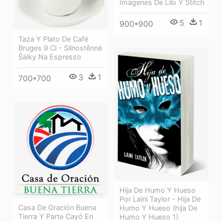
Imagenes De Lilo Y Stitch
5
1
900*900
Taza Y Plato De Café
Bruges 9 Cl - Silnostěnné
Šálky Na Espresso
3
1
700*700
Hija De Humo Y Hueso
Por Laini Taylor - Hija De
Casa De Oración Buena
Humo Y Hueso (hija De
Tierra Y Parte Cayó En
Humo Y Hueso 1)