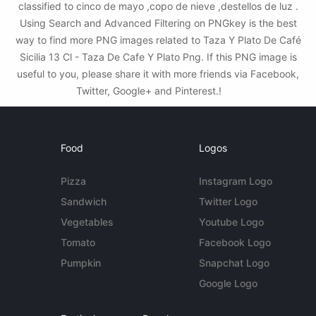
classified to cinco de mayo ,copo de nieve ,destellos de luz .
Using Search and Advanced Filtering on PNGkey is the best
way to find more PNG images related to Taza Y Plato De Café
Sicilia 13 Cl - Taza De Cafe Y Plato Png. If this PNG image is
useful to you, please share it with more friends via Facebook,
Twitter, Google+ and Pinterest.!
Food
Logos
Pizza
Instagram Logo
Sandwich
Twitter Logo
Vegetables
Youtube Logo
Tomato
Facebook Logo
Pumpkin
Snapchat Logo
Google Logo