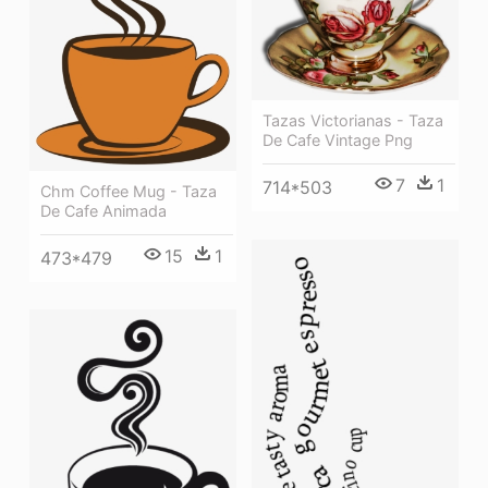
Tazas Victorianas - Taza
De Cafe Vintage Png
7
1
714*503
Chm Coffee Mug - Taza
De Cafe Animada
15
1
473*479