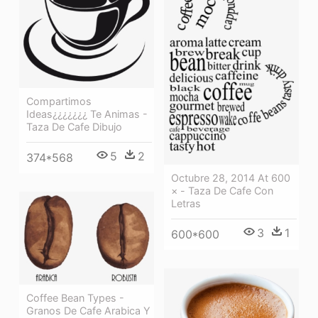
Compartimos
Ideas¿¿¿¿¿¿¿ Te Animas -
Taza De Cafe Dibujo
5
2
374*568
Octubre 28, 2014 At 600
× - Taza De Cafe Con
Letras
3
1
600*600
Coffee Bean Types -
Granos De Cafe Arabica Y