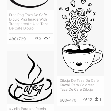
Free Png Taza De Cafe
Dibujo Png Image With
Transparent - Una Taza
De Cafe Dibujo
2
1
480*729
Dibujo De Taza De Café
Kawaii Para Colorear -
Taza De Cafe Dibujo
12
1
600*470
#vinilo Para #cafeteria