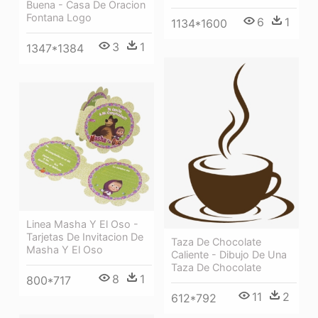
Buena - Casa De Oracion
Fontana Logo
6
1
1134*1600
3
1
1347*1384
Linea Masha Y El Oso -
Tarjetas De Invitacion De
Taza De Chocolate
Masha Y El Oso
Caliente - Dibujo De Una
Taza De Chocolate
8
1
800*717
11
2
612*792