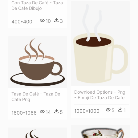
Con Taza De Café - Taza
De Cafe Dibujo
10
3
400*400
Download Options - Png
Tasa De Café - Taza De
- Emoji De Taza De Cafe
Cafe Png
5
1
1000*1000
14
5
1600*1066