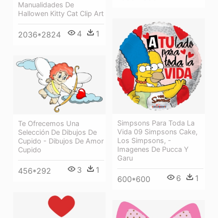
Manualidades De
Hallowen Kitty Cat Clip Art
4
1
2036*2824
Simpsons Para Toda La
Te Ofrecemos Una
Vida 09 Simpsons Cake,
Selección De Dibujos De
Los Simpsons, -
Cupido - Dibujos De Amor
Imagenes De Pucca Y
Cupido
Garu
3
1
456*292
6
1
600*600