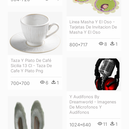
Linea Masha Y El Oso -
Tarjetas De Invitacion De
Masha Y El Oso
8
1
800*717
Taza Y Plato De Café
Sicilia 13 Cl - Taza De
Cafe Y Plato Png
6
1
700*700
Y Audifonos By
Dreamworld - Imagenes
De Microfonos Y
Audifonos
11
1
1024*640