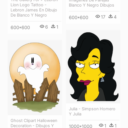
Lion Logo Tattoo -
Blanco Y Negro Dibujos
Lebron James En Dibujo
De Blanco Y Negro
17
4
600*600
6
1
600*600
Julia - Simpson Homero
Y Julia
Ghost Clipart Halloween
1
1
Decoration - Dibujos Y
1000*1000