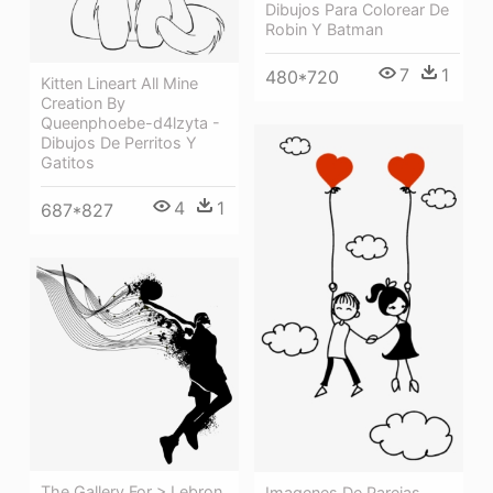
Dibujos Para Colorear De
Robin Y Batman
7
1
480*720
Kitten Lineart All Mine
Creation By
Queenphoebe-d4lzyta -
Dibujos De Perritos Y
Gatitos
4
1
687*827
The Gallery For > Lebron
Imagenes De Parejas