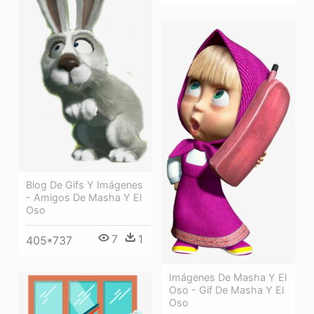
Blog De Gifs Y Imágenes
- Amigos De Masha Y El
Oso
7
1
405*737
Imágenes De Masha Y El
Oso - Gif De Masha Y El
Oso