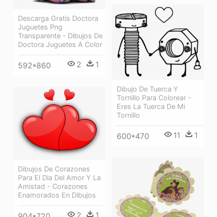
Descarga Gratis Doctora
Juguetes Png
Transparente - Dibujos De
Doctora Juguetes A Color
2
1
592*860
Dibujo De Tuerca Y
Tornillo Para Colorear -
Eres La Tuerca De Mi
Tornillo
11
1
600*470
Dibujos De Corazones
Para El Dia Del Amor Y La
Amistad - Corazones
Enamorados En Dibujos
2
1
904*720