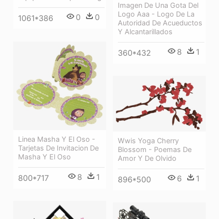
Imagen De Una Gota Del
Logo Aaa - Logo De La
0
0
1061*386
Autoridad De Acueductos
Y Alcantarillados
8
1
360*432
Linea Masha Y El Oso -
Wwis Yoga Cherry
Tarjetas De Invitacion De
Blossom - Poemas De
Masha Y El Oso
Amor Y De Olvido
8
1
800*717
6
1
896*500