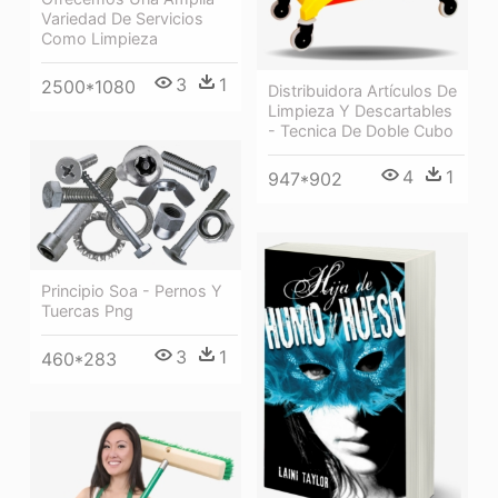
Variedad De Servicios
Como Limpieza
3
1
2500*1080
Distribuidora Artículos De
Limpieza Y Descartables
- Tecnica De Doble Cubo
4
1
947*902
Principio Soa - Pernos Y
Tuercas Png
3
1
460*283