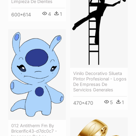
Limpieza De Dientes
4
1
600*614
Vinilo Decorativo Silueta
Pintor Profesional - Logos
De Empresas De
Servicios Generales
5
1
470*470
012 Antitherm Fm By
Bricerific43-d7dc0c7 -