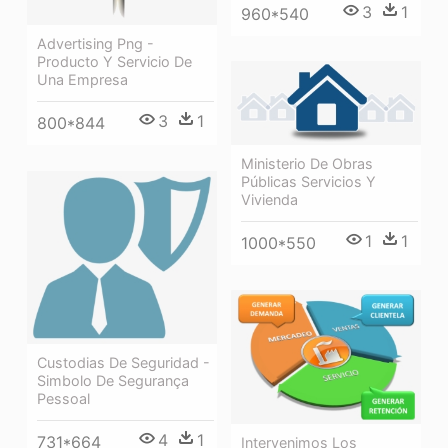
3
1
960*540
Advertising Png -
Producto Y Servicio De
Una Empresa
3
1
800*844
Ministerio De Obras
Públicas Servicios Y
Vivienda
1
1
1000*550
Custodias De Seguridad -
Simbolo De Segurança
Pessoal
4
1
731*664
Intervenimos Los