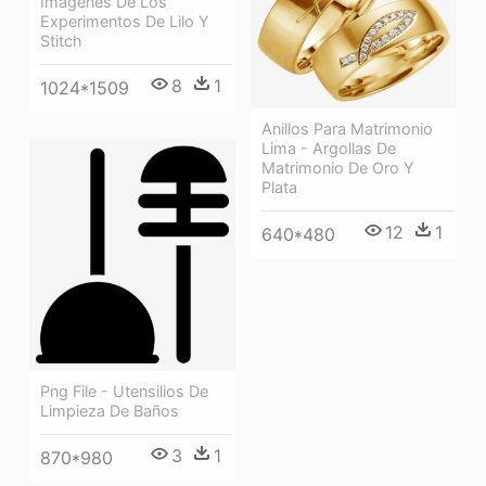
Imagenes De Los
Experimentos De Lilo Y
Stitch
8
1
1024*1509
Anillos Para Matrimonio
Lima - Argollas De
Matrimonio De Oro Y
Plata
12
1
640*480
Png File - Utensilios De
Limpieza De Baños
3
1
870*980