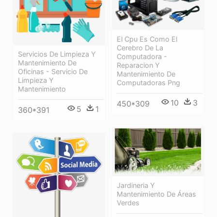
El Cpu Es Como El
Cerebro De La
Servicios De Limpieza Y
Computadora -
Mantenimiento De
Reparacion Y
Oficinas - Servicio De
Mantenimiento De
Limpieza Y
Computadoras Png
Mantenimiento
10
3
450*309
5
1
360*391
Jardineria Y
Mantenimiento De Áreas
Verdes