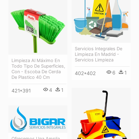
Servicios Integrales De
Limpieza En Madrid -
Servicios Limpieza
Limpieza Al Máximo En
Todo Tipo De Superficies,
Con - Escoba De Cerda
6
1
402*402
De Plastico 40 Cm
4
1
421*391
Ofrecemos Una Amplia