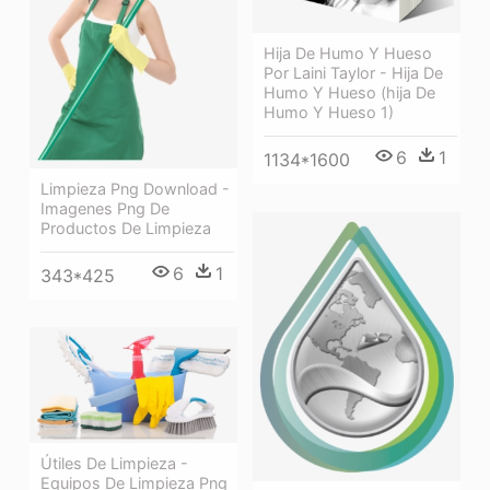
Hija De Humo Y Hueso
Por Laini Taylor - Hija De
Humo Y Hueso (hija De
Humo Y Hueso 1)
6
1
1134*1600
Limpieza Png Download -
Imagenes Png De
Productos De Limpieza
6
1
343*425
Útiles De Limpieza -
Equipos De Limpieza Png