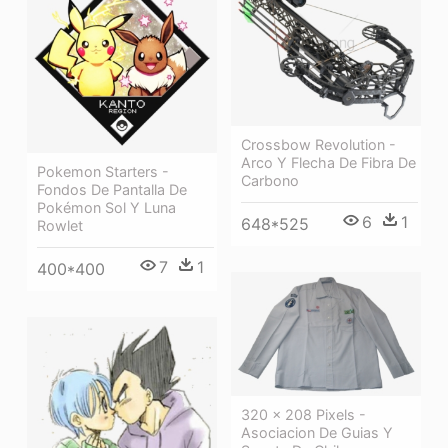
Crossbow Revolution -
Arco Y Flecha De Fibra De
Pokemon Starters -
Carbono
Fondos De Pantalla De
Pokémon Sol Y Luna
6
1
648*525
Rowlet
7
1
400*400
320 × 208 Pixels -
Asociacion De Guias Y