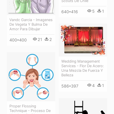
Scouts De Chile
5
1
640*416
Vandc Garcia - Imagenes
De Vegeta Y Bulma De
Amor Para Dibujar
21
2
400*400
Wedding Management
Services - Flor De Acero:
Una Mezcla De Fuerza Y
Belleza
4
1
586*397
Proper Flossing
Technique - Proceso De