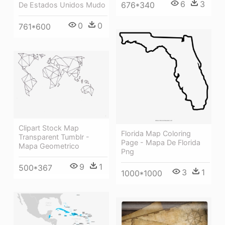
6
3
676*340
De Estados Unidos Mudo
0
0
761*600
Clipart Stock Map
Florida Map Coloring
Transparent Tumblr -
Page - Mapa De Florida
Mapa Geometrico
Png
9
1
500*367
3
1
1000*1000