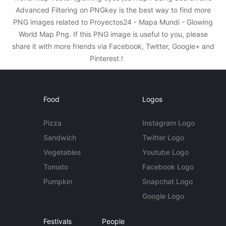
Advanced Filtering on PNGkey is the best way to find more
PNG images related to Proyectos24 - Mapa Mundi - Glowing
World Map Png. If this PNG image is useful to you, please
share it with more friends via Facebook, Twitter, Google+ and
Pinterest.!
Food
Logos
Pizza
Instagram Logo
Sandwich
Twitter Logo
Vegetables
Youtube Logo
Tomato
Facebook Logo
Pumpkin
Snapchat Logo
Google Logo
Festivals
People