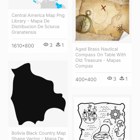
Central America Map Png
Library - Mapa De
Distribucion De Sciurus
Granatensis
3
1
1610*800
Aged Brass Nautical
Compass On Table With
Old Treasure - Mapas
Compas
3
1
400*400
Bolivia Black Country Map
Shape Vector - Mapa De