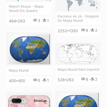
Report Abuse - Mapa
Mundi Em Quadro
Inscreva-se Já - Imagens
3
1
Do Mapa Mundi
494*293
8
2
2252*1350
Mapa Mundi Para Imprimir
Mapa Mundi
8
2
528*263
6
1
400*400