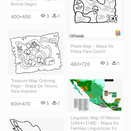
Bolivia Negro
3
1
400*400
Pirate Map - Mapa De
Pirata Para Colorir
3
1
480*720
Treasure Map Coloring
Page - Mapa De Tesoro
Para Imprimir
5
1
600*470
Linguistic Map Of Mexico
[3464×2148] - Mapa De
Familias Linguisticas En