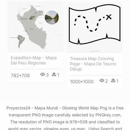
Expedition Map - Mapa
Treasure Map Coloring
Del Peru Regiones
Page - Mapa De Tesoro
Dibujo
3
1
782*708
2
1
1000*1000
Proyectos24 - Mapa Mundi - Glowing World Map Png is a free
transparent PNG image carefully selected by PNGkey.com.
The resolution of PNG image is 978x508 and classified to
world map vector ,glowing eyes ,us map . Using Search and