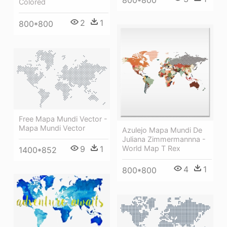
800*800
Colored
2
1
800*800
Free Mapa Mundi Vector -
Mapa Mundi Vector
Azulejo Mapa Mundi De
Juliana Zimmermannna -
9
1
World Map T Rex
1400*852
4
1
800*800