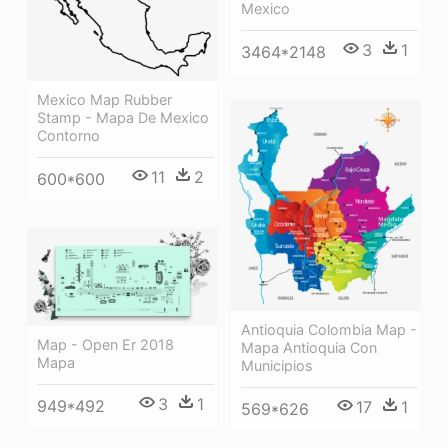
Mexico
3
1
3464*2148
Mexico Map Rubber
Stamp - Mapa De Mexico
Contorno
11
2
600*600
Antioquia Colombia Map -
Map - Open Er 2018
Mapa Antioquia Con
Mapa
Municipios
3
1
949*492
17
1
569*626