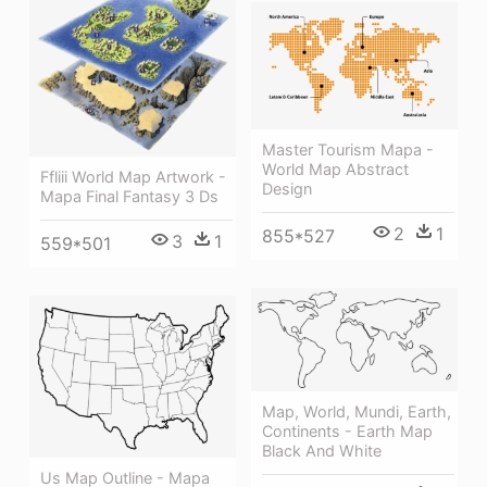
Master Tourism Mapa -
World Map Abstract
Ffliii World Map Artwork -
Design
Mapa Final Fantasy 3 Ds
2
1
855*527
3
1
559*501
Map, World, Mundi, Earth,
Continents - Earth Map
Black And White
Us Map Outline - Mapa