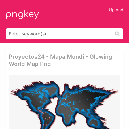
Upload
Proyectos24 - Mapa Mundi - Glowing
World Map Png