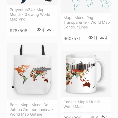
Proyectos24 - Mapa
Mundi - Glowing World
Mapa Mundi Png
Map Png
Transparente - World Map
Contour Lines
4
1
978*508
11
4
960*571
Caneca Mapa Mundi -
Bolsa Mapa Mundi De
World Map
Juliana Zimmermannna -
World Map Outline
3
1