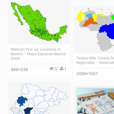
Walmart Pick-up Locations In
Mexico - Mapa Electoral Mexico
Tarjeta Más Votada D
2006
Regionales - Venezue
3
1
486*336
2000*1507