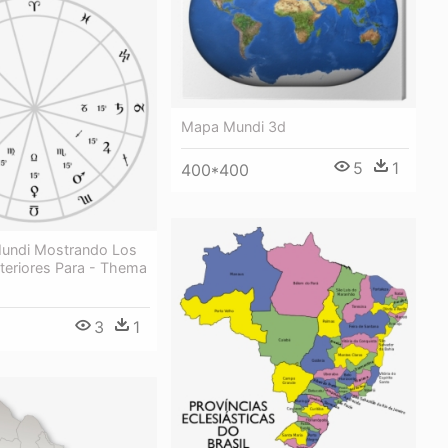
Mapa Mundi 3d
5
1
400*400
undi Mostrando Los
teriores Para - Thema
3
1