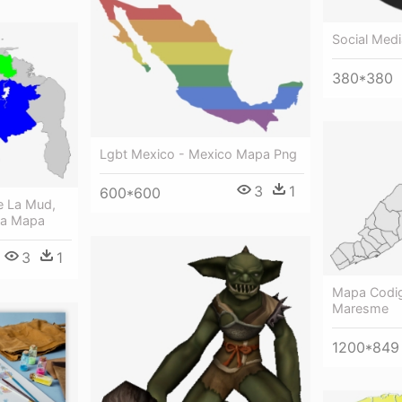
Social Med
380*380
Lgbt Mexico - Mexico Mapa Png
3
1
600*600
e La Mud,
la Mapa
3
1
Mapa Codig
Maresme
1200*849