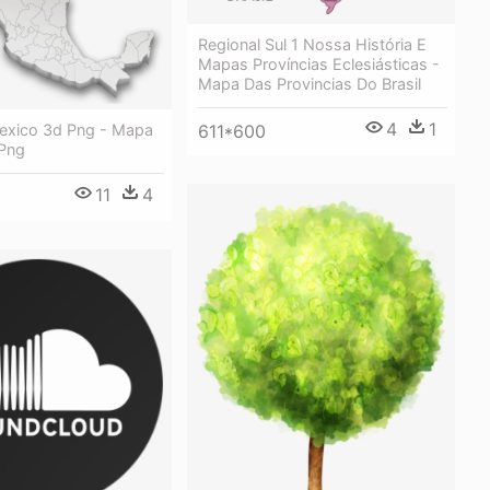
Regional Sul 1 Nossa História E
Mapas Províncias Eclesiásticas -
Mapa Das Provincias Do Brasil
4
1
xico 3d Png - Mapa
611*600
Png
11
4