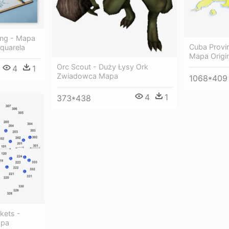
ing - Mapa
Cuba Provi
quarela
Mapa Origin
Orc Scout - Duży Łysy Ork
4
1
Zwiadowca Mapa
1068*409
4
1
373*438
kets -
apa