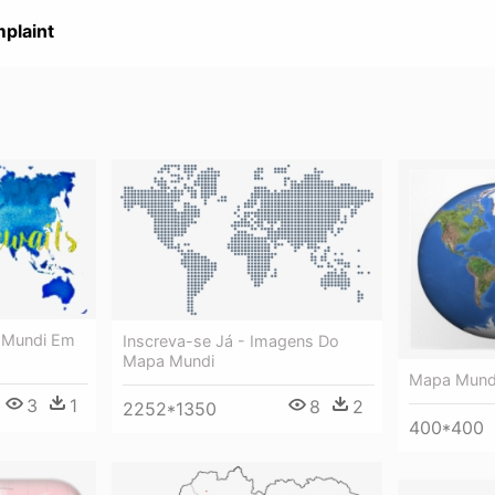
plaint
 Mundi Em
Inscreva-se Já - Imagens Do
Mapa Mundi
Mapa Mund
3
1
8
2
2252*1350
400*400