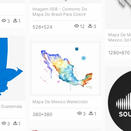
Imagem 008 - Contorno Do
Mapa Do Brasil Para Colorir
3
1
12
3
526*524
Mapa De Me
Mexico 3d 
1280*870
Mapa De Mexico Watercolor
 Guatemala
3
1
380*380
3
1