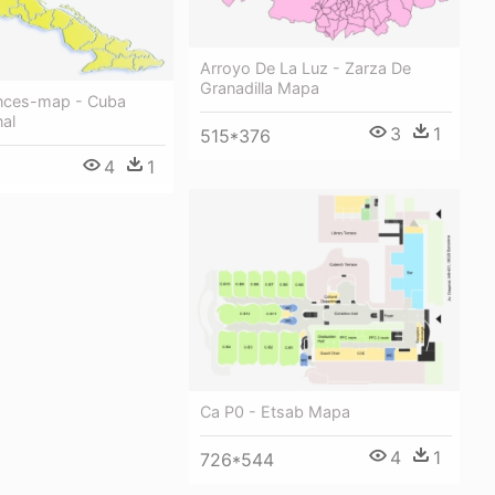
Arroyo De La Luz - Zarza De
Granadilla Mapa
nces-map - Cuba
al
3
1
515*376
4
1
Ca P0 - Etsab Mapa
4
1
726*544