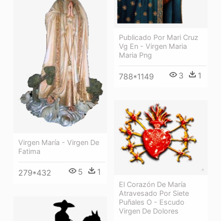
Publicado Por Mari Cruz
Vg En - Virgen Maria
Maria Png
3
1
788*1149
Virgen María - Virgen De
Fatima
5
1
279*432
El Corazón De María
Atravesado Por Siete
Puñales O - Escudo
Virgen De Dolores