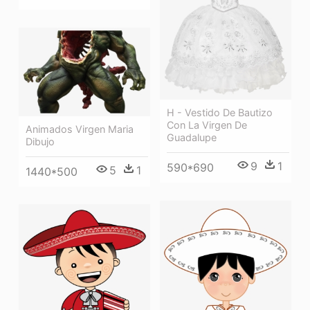
H - Vestido De Bautizo
Con La Virgen De
Animados Virgen Maria
Guadalupe
Dibujo
9
1
590*690
5
1
1440*500