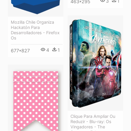
3
1
463*295
Mozilla Chile Organiza
Hackatón Para
Desarrolladores - Firefox
Os
4
1
677*827
Clique Para Ampliar Ou
Reduzir - Blu-ray: Os
Vingadores - The