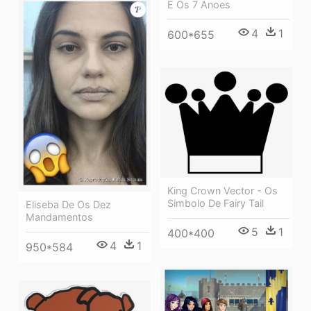
E Os 7 Anoes
4
1
600*655
King Crown Vector - Os
Simbolo De Fairy Tail
Eliseba De Os Dez
Mandamentos
5
1
400*400
4
1
950*584