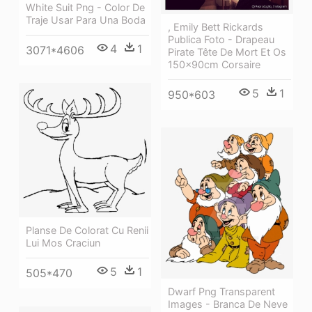
White Suit Png - Color De
Traje Usar Para Una Boda
, Emily Bett Rickards
Publica Foto - Drapeau
4
1
3071*4606
Pirate Tête De Mort Et Os
150x90cm Corsaire
5
1
950*603
Planse De Colorat Cu Renii
Lui Mos Craciun
5
1
505*470
Dwarf Png Transparent
Images - Branca De Neve