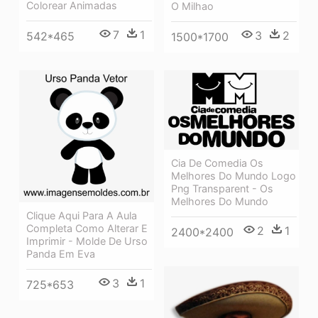
Colorear Animadas
O Milhao
7
1
3
2
542*465
1500*1700
Cia De Comedia Os
Melhores Do Mundo Logo
Png Transparent - Os
Melhores Do Mundo
Clique Aqui Para A Aula
Completa Como Alterar E
2
1
2400*2400
Imprimir - Molde De Urso
Panda Em Eva
3
1
725*653