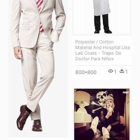
Polyester / Cotton
Material And Hospital Use
Lab Coats - Trajes De
Doctor Para Niños
1
1
800*800