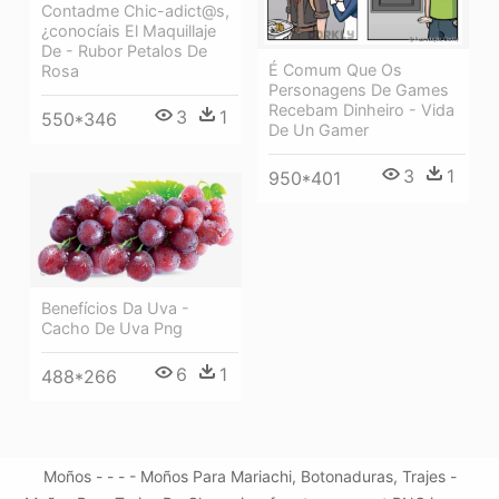
Contadme Chic-adict@s,
¿conocíais El Maquillaje
De - Rubor Petalos De
É Comum Que Os
Rosa
Personagens De Games
Recebam Dinheiro - Vida
3
1
550*346
De Un Gamer
3
1
950*401
Benefícios Da Uva -
Cacho De Uva Png
6
1
488*266
Moños - - - - Moños Para Mariachi, Botonaduras, Trajes -