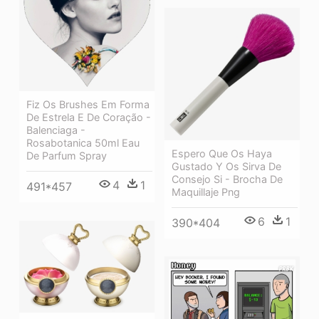
Fiz Os Brushes Em Forma
De Estrela E De Coração -
Balenciaga -
Rosabotanica 50ml Eau
Espero Que Os Haya
De Parfum Spray
Gustado Y Os Sirva De
Consejo Si - Brocha De
4
1
491*457
Maquillaje Png
6
1
390*404