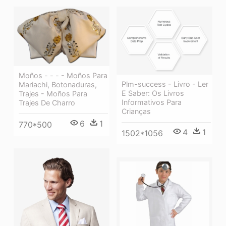
Moños - - - - Moños Para
Plm-success - Livro - Ler
Mariachi, Botonaduras,
E Saber: Os Livros
Trajes - Moños Para
Informativos Para
Trajes De Charro
Crianças
6
1
770*500
4
1
1502*1056