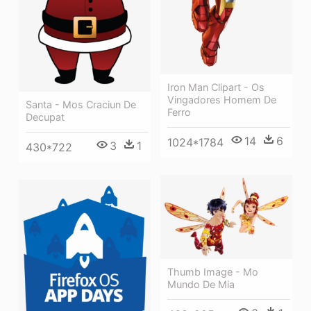
Iron Man Clipart - Os
Vingadores Homem De
Santa - Mos Craciun De
Ferro
Decupat
14
6
1024*1784
3
1
430*722
Thumb Image - Mo
Mundo De Mia