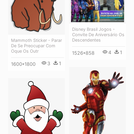
Disney Brasil Jogos -
Convite De Aniversário Os
Descendentes
Mammoth Sticker - Parar
De Se Preocupar Com
Oque Os Outr
4
1
1526*858
3
1
1600*1800