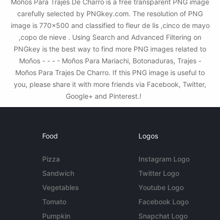
Moños Para Trajes De Charro is a free transparent PNG image
carefully selected by PNGkey.com. The resolution of PNG
image is 770x500 and classified to fleur de lis ,cinco de mayo
,copo de nieve . Using Search and Advanced Filtering on
PNGkey is the best way to find more PNG images related to
Moños - - - - Moños Para Mariachi, Botonaduras, Trajes -
Moños Para Trajes De Charro. If this PNG image is useful to
you, please share it with more friends via Facebook, Twitter,
Google+ and Pinterest.!
Food
Logos
Pizza
Instagram Logo
Sandwich
Twitter Logo
Vegetables
Youtube Logo
Tomato
Facebook Logo
Pumpkin
Snapchat Logo