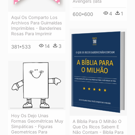
Avengers (lata
4
1
600*600
Aquí Os Comparto Los
Archivos Para Guirnaldas
Imprimibles - Banderines
Rosas Para Imprimir
14
3
381*533
Hoy Os Dejo Unas
Formas Geométricas Muy
A Bíblia Para O Milhão O
Simpáticas - Figuras
Que Os Ricos Sabem E
Geometricas Para
Não Contam - Biblia Para