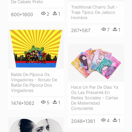
De Cabelo Preto
Traditional Charro Suit -
Traje Tipico De Jalisco
2
1
800*1600
Hombre
7
1
267*567
Balde De Pipoca Os
Vingadores - Rotulo De
Balde De Pipoca Dos
Hace Un Par De Días Ya
Vingadores
Os Las Presenté En
Redes Sociales - Cartas
5
1
1474*1062
De Maternidad
Consciente
4
1
2048*1361