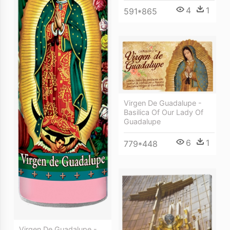
4
1
591*865
Virgen De Guadalupe -
Basilica Of Our Lady Of
Guadalupe
6
1
779*448
Virgen De Guadalupe -