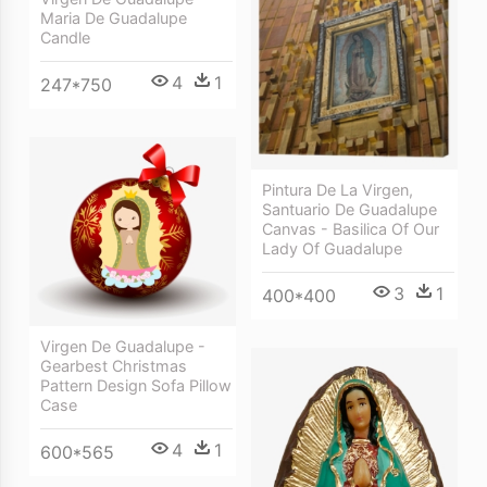
Maria De Guadalupe
Candle
4
1
247*750
Pintura De La Virgen,
Santuario De Guadalupe
Canvas - Basilica Of Our
Lady Of Guadalupe
3
1
400*400
Virgen De Guadalupe -
Gearbest Christmas
Pattern Design Sofa Pillow
Case
4
1
600*565