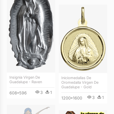
Insignia Virgen De
Iniciomedallas De
Guadalupe - Raven
Oromedalla Virgen De
Guadalupe - Gold
3
1
608*596
3
1
1200*1600