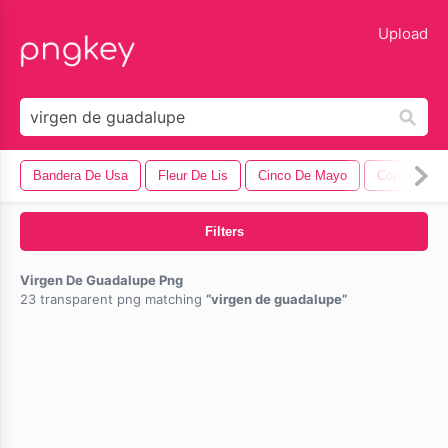
lose
Upload
Bandera De Usa
Fleur De Lis
Cinco De Mayo
Copo De Ni
Filters
Virgen De Guadalupe Png
23 transparent png matching
virgen de guadalupe