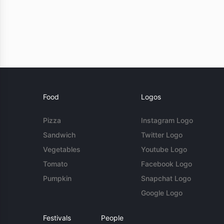
Food
Logos
Pizza
Instagram Logo
Sandwich
Twitter Logo
Vegetables
Youtube Logo
Tomato
Facebook Logo
Pumpkin
Snapchat Logo
Google Logo
Festivals
People