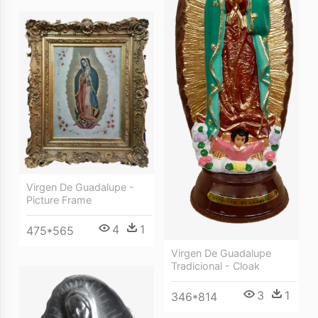
Virgen De Guadalupe -
Picture Frame
4
1
475*565
Virgen De Guadalupe
Tradicional - Cloak
3
1
346*814