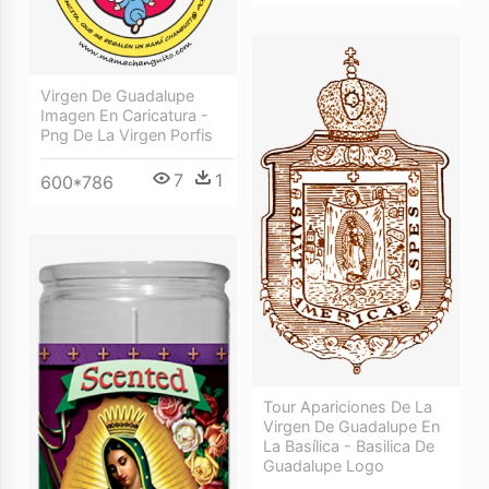
Virgen De Guadalupe
Imagen En Caricatura -
Png De La Virgen Porfis
7
1
600*786
Tour Apariciones De La
Virgen De Guadalupe En
La Basílica - Basilica De
Guadalupe Logo