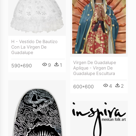
H - Vestido De Bautizo
Con La Virgen De
Guadalupe
Virgen De Guadalupe
9
1
590*690
Aplique - Virgen De
Guadalupe Escultura
4
2
600*600