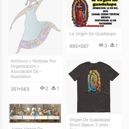
La Virgen De Guadalupe
3
1
992*567
Archivos » Noticias Por
Organización »
Asociación De -
Illustration
2
1
351*563
Virgen De Guadalupe
Short Sleeve T-shirt -
Juego Virgen De