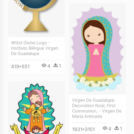
Wtbd Globe Logo -
Instituto Bilingue Virgen
De Guadalupe
4
1
419*551
Virgen De Guadalupe
Decoration Noel, First
Communion, - Virgen De
Maria Animada
4
1
1931*3101