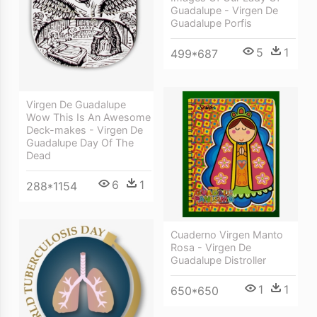
Guadalupe - Virgen De
Guadalupe Porfis
5
1
499*687
Virgen De Guadalupe
Wow This Is An Awesome
Deck-makes - Virgen De
Guadalupe Day Of The
Dead
6
1
288*1154
Cuaderno Virgen Manto
Rosa - Virgen De
Guadalupe Distroller
1
1
650*650