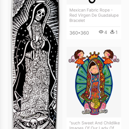
Mexican Fabric Rope -
Red Virgen De Guadalupe
Bracelet
4
1
360*360
“such Sweet And Childlike
Images Of Our Lady Of