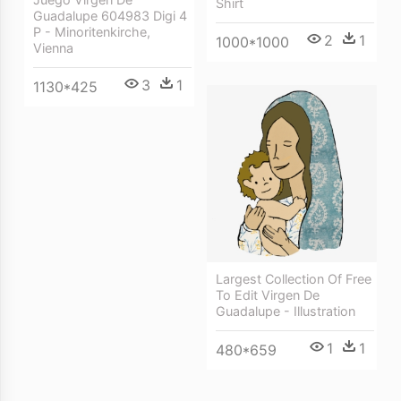
Shirt
Guadalupe 604983 Digi 4
P - Minoritenkirche,
2
1
1000*1000
Vienna
3
1
1130*425
Largest Collection Of Free
To Edit Virgen De
Guadalupe - Illustration
1
1
480*659