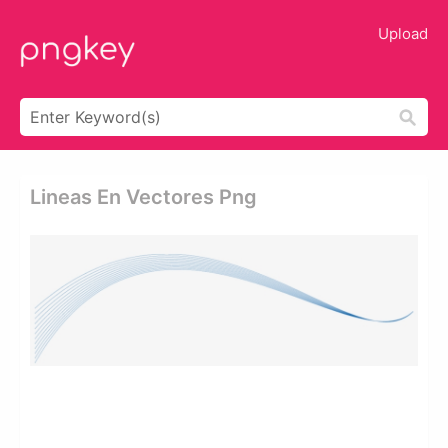
Upload
Lineas En Vectores Png