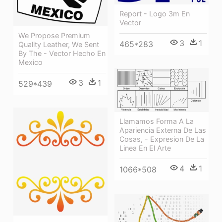
Report - Logo 3m En
Vector
We Propose Premium
3
1
465*283
Quality Leather, We Sent
By The - Vector Hecho En
Mexico
3
1
529*439
Llamamos Forma A La
Apariencia Externa De Las
Cosas, - Expresion De La
Linea En El Arte
4
1
1066*508