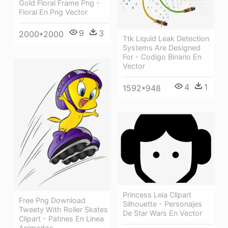
Gold Floral Frame Png -
Floral En Png Vector
9
3
2000*2000
Ttk Liquid Leak Detection
Systems Are Designed
For - Codigo Binario En
Vector
4
1
1592*948
Princess Leia Clipart
Free Png Download
Silhouette - Personajes
Tweety With Roller Skates
De Star Wars En Vector
Clipart - Patines En Linea
Animados