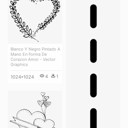
Blanco Y Negro Pintado A
Mano En Forma De
Corazon Amor - Vector
Graphics
4
1
1024*1024