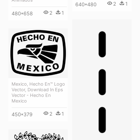
2
1
640*480
2
1
480*658
Mexico, Hecho En™ Logo
Vector, Download In Eps
Vector - Hecho En
Mexico
2
1
450*379