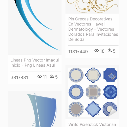
Pin Grecas Decorativas
En Vectores Hawaii
Dermatology - Vectores
Dorados Para Invitaciones
De Boda
18
5
1181*449
Lineas Png Vector Imagui
Inicio - Png Lineas Azul
11
5
381*881
Vinilo Pixerstick Victorian