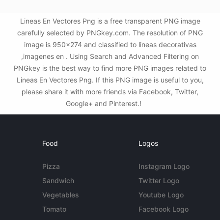
Lineas En Vectores Png is a free transparent PNG image
carefully selected by PNGkey.com. The resolution of PNG
image is 950x274 and classified to lineas decorativas
,imagenes en . Using Search and Advanced Filtering on
PNGkey is the best way to find more PNG images related to
Lineas En Vectores Png. If this PNG image is useful to you,
please share it with more friends via Facebook, Twitter,
Google+ and Pinterest.!
Food
Logos
Pizza
Instagram Logo
Sandwich
Twitter Logo
Vegetables
Youtube Logo
Tomato
Facebook Logo