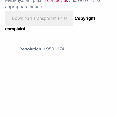
PNGKey.com, please
contact us
and we will take
appropriate action.
Download Transparent PNG
Copyright
complaint
Resolution
: 950x274