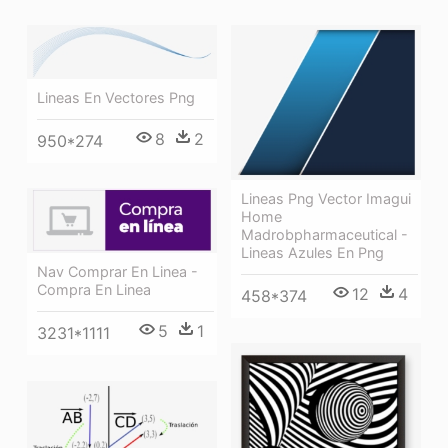
Lineas En Vectores Png
8
2
950*274
Lineas Png Vector Imagui
Home
Madrobpharmaceutical -
Lineas Azules En Png
Nav Comprar En Linea -
Compra En Linea
12
4
458*374
5
1
3231*1111