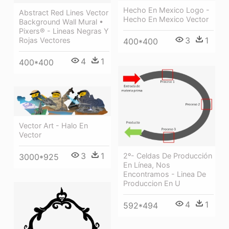
Hecho En Mexico Logo -
Abstract Red Lines Vector
Hecho En Mexico Vector
Background Wall Mural •
Pixers® - Lineas Negras Y
3
1
Rojas Vectores
400*400
4
1
400*400
Vector Art - Halo En
Vector
3
1
2º- Celdas De Producción
3000*925
En Línea, Nos
Encontramos - Linea De
Produccion En U
4
1
592*494