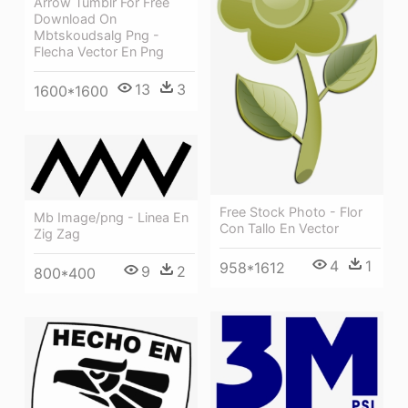
Arrow Tumblr For Free
Download On
Mbtskoudsalg Png -
Flecha Vector En Png
13
3
1600*1600
Free Stock Photo - Flor
Mb Image/png - Linea En
Con Tallo En Vector
Zig Zag
4
1
958*1612
9
2
800*400