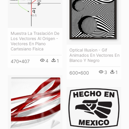
Muestra La Traslación De
Los Vectores Al Origen -
Vectores En Plano
Cartesiano Fisica
Optical Illusion - Gif
Animados En Vectores En
4
1
Blanco Y Negro
470*407
3
1
600*600