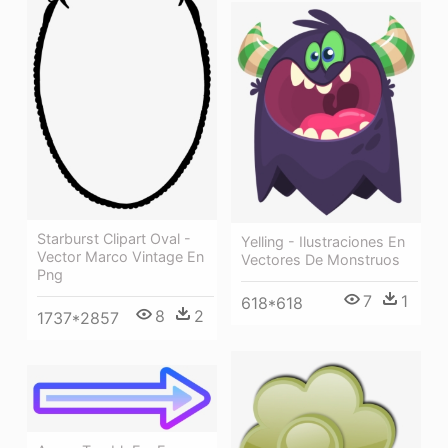
Starburst Clipart Oval -
Yelling - Ilustraciones En
Vector Marco Vintage En
Vectores De Monstruos
Png
7
1
618*618
8
2
1737*2857