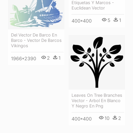
Etiquetas Y Marcos -
Euclidean Vector
5
1
400*400
Del Vector De Barco En
Barco - Vector De Barcos
Vikingos
2
1
1966*2390
Leaves On Tree Branches
Vector - Arbol En Blanco
Y Negro En Png
10
2
400*400