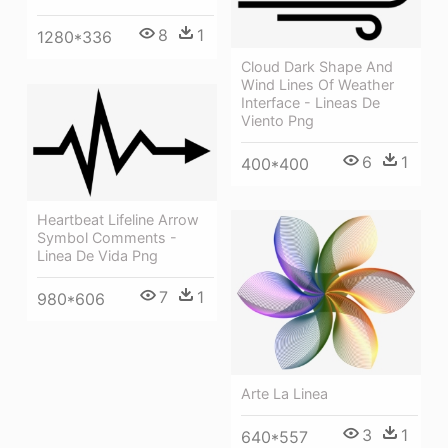
8
1
1280*336
Cloud Dark Shape And
Wind Lines Of Weather
Interface - Lineas De
Viento Png
6
1
400*400
Heartbeat Lifeline Arrow
Symbol Comments -
Linea De Vida Png
7
1
980*606
Arte La Linea
3
1
640*557