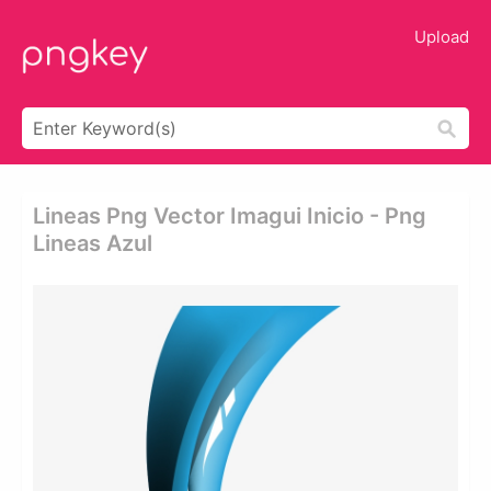
Upload
Lineas Png Vector Imagui Inicio - Png
Lineas Azul