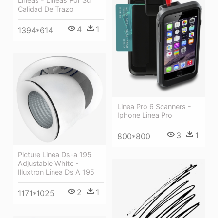
Lineas - Lineas Por Su
Calidad De Trazo
4
1
1394*614
Linea Pro 6 Scanners -
Iphone Linea Pro
3
1
800*800
Picture Linea Ds-a 195
Adjustable White -
Illuxtron Linea Ds A 195
2
1
1171*1025