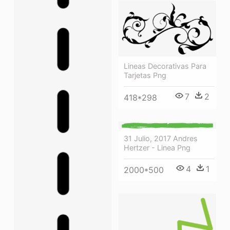
Lineas Decorativas Para
Tarjetas Png
7
2
418*298
31 Julio, 2017 Andres
Hertzer - Linea Png
4
1
2000*500