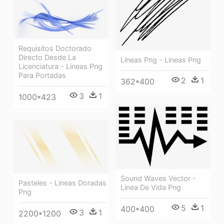
Requisitos Doctorado
Directo Desde La
Líneas Png - Lineas Png
Licenciatura - Lineas Png
Para Portadas
2
1
362*400
3
1
1000*423
Sound Waves Vector -
Pasteles - Lineas Doradas
Linea De Vida Png
Png
5
1
400*400
3
1
2200*1200