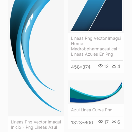
Lineas Png Vector Imagui
Home
Madrobpharmaceutical -
Lineas Azules En Png
12
4
458*374
Azul Linea Curva Png
17
6
Lineas Png Vector Imagui
1323*600
Inicio - Png Lineas Azul