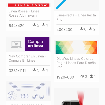
Linea Rossa - Linea
Linea-recta - Linea Recta
Rossa Alüminyum
Png
2
1
644*420
8
2
400*400
Nav Comprar En Linea -
Diseños Lineas Colores
Compra En Linea
Png - Lineas Para Diseño
Png
5
1
3231*1111
3
1
1920*600