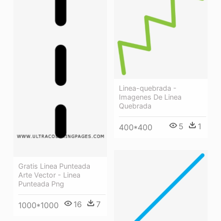
Linea-quebrada -
Imagenes De Linea
Quebrada
5
1
400*400
Gratis Linea Punteada
Arte Vector - Linea
Punteada Png
16
7
1000*1000