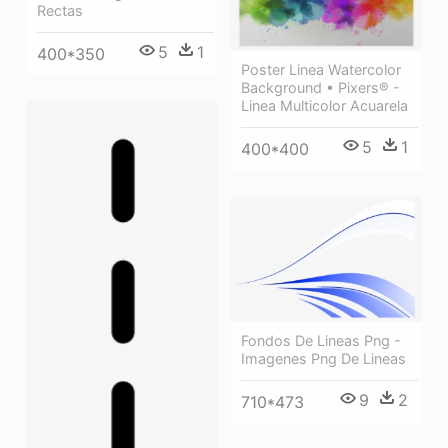
Rectas
5
1
400*350
Poster Linea Watercolor
Background • Pixers® -
Linea Multicolor Acuarela
5
1
400*400
Fondos De Lineas Png -
Imagenes Png De Lineas
9
2
710*473