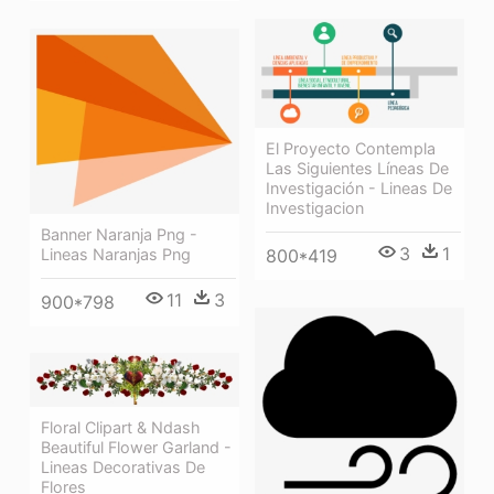
El Proyecto Contempla
Las Siguientes Líneas De
Investigación - Lineas De
Investigacion
Banner Naranja Png -
3
1
Lineas Naranjas Png
800*419
11
3
900*798
Floral Clipart & Ndash
Beautiful Flower Garland -
Lineas Decorativas De
Flores