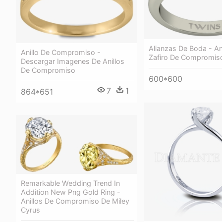
Alianzas De Boda - An
Anillo De Compromiso -
Zafiro De Compromis
Descargar Imagenes De Anillos
De Compromiso
600*600
7
1
864*651
Remarkable Wedding Trend In
Addition New Png Gold Ring -
Anillos De Compromiso De Miley
Cyrus