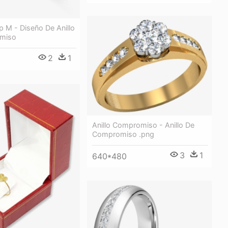
 M - Diseño De Anillo
miso
2
1
Anillo Compromiso - Anillo De
Compromiso .png
3
1
640*480