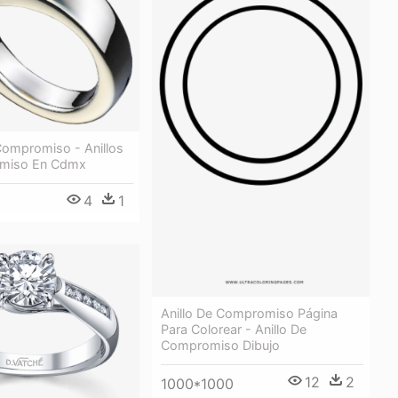
Compromiso - Anillos
miso En Cdmx
4
1
Anillo De Compromiso Página
Para Colorear - Anillo De
Compromiso Dibujo
12
2
1000*1000