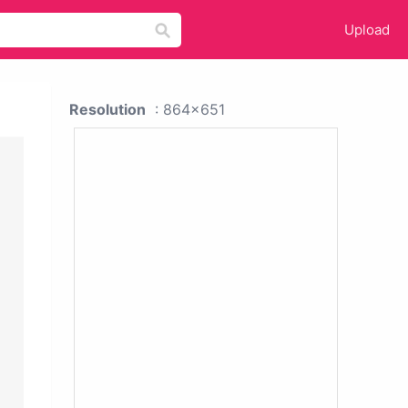
Upload
Resolution
: 864x651