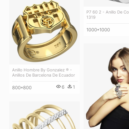
P7 60 2 - Anillo De 
1319
1000*1000
Anillo Hombre By Gonzalez ® -
Anillos De Barcelona De Ecuador
6
1
800*800