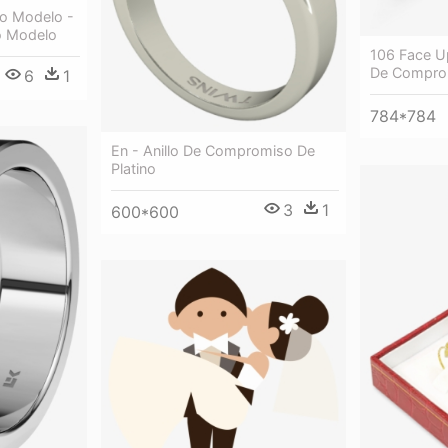
o Modelo -
o Modelo
106 Face Up
De Compro
6
1
784*784
En - Anillo De Compromiso De
Platino
3
1
600*600