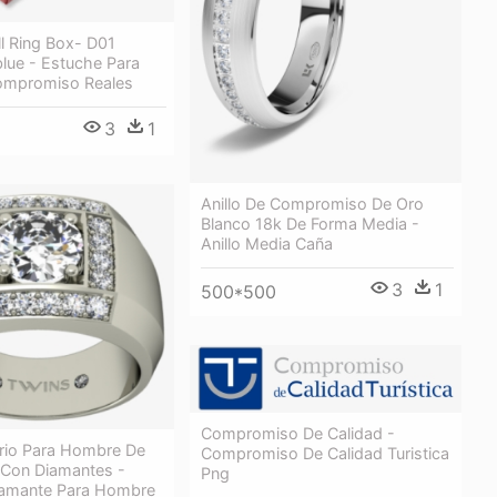
l Ring Box- D01
lue - Estuche Para
Compromiso Reales
3
1
Anillo De Compromiso De Oro
Blanco 18k De Forma Media -
Anillo Media Caña
3
1
500*500
Compromiso De Calidad -
tario Para Hombre De
Compromiso De Calidad Turistica
 Con Diamantes -
Png
Diamante Para Hombre