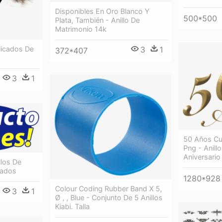
Disponibles En Oro Blanco Y
500*500
Plata, También - Anillo De
Matrimonio 14k
3
1
licados De
372*407
3
1
50 Años C
Png - Anill
Aniversario
llos De
gados
1280*928
Colour Coding Rubber Band X 5,
3
1
Ø , , Blue - Conjunto De 5 Anillos
Kiabi. Talla