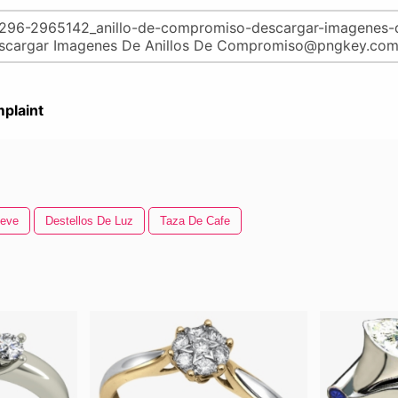
plaint
ieve
Destellos De Luz
Taza De Cafe