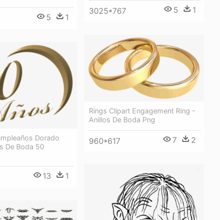
5
1
3025*767
5
1
Rings Clipart Engagement Ring -
Anillos De Boda Png
umpleaños Dorado
7
2
960*617
os De Boda 50
13
1