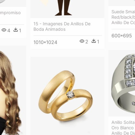
Suede Smal
Compromiso
Red/black/b
Anillo De 
15 - Imagenes De Anillos De
Boda Animados
4
1
600*695
2
1
1010*1024
Anillo Soli
Oro Blanco
Anillo De 