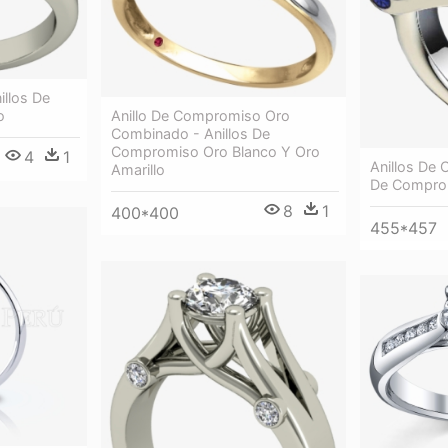
illos De
Anillo De Compromiso Oro
o
Combinado - Anillos De
Compromiso Oro Blanco Y Oro
4
1
Anillos De 
Amarillo
De Compro
8
1
400*400
455*457