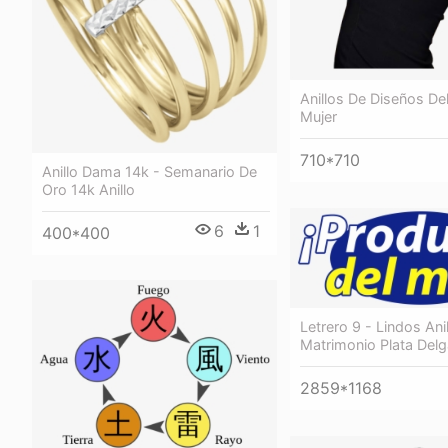
Anillos De Diseños De
Mujer
710*710
Anillo Dama 14k - Semanario De
Oro 14k Anillo
6
1
400*400
Letrero 9 - Lindos Ani
Matrimonio Plata Del
2859*1168