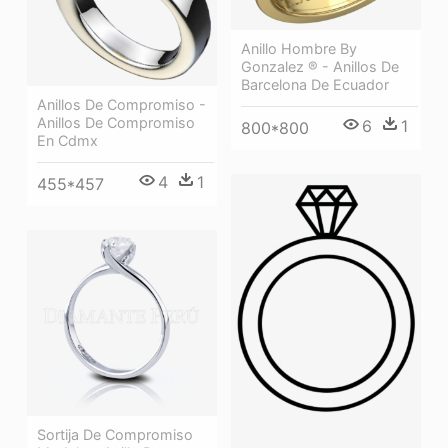
Anillo Hombre By
Gonzalez ® - Anillos De
Barcelona De Ecuador
Anillos De Compromiso -
Anillos De Compromiso
6
1
800*800
En Cdmx
4
1
455*457
Sortija De Compromiso