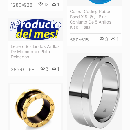
13
1
1280*928
Colour Coding Rubber
Band X 5, Ø , , Blue -
Conjunto De 5 Anillos
Kiabi. Talla
3
1
580*515
Letrero 9 - Lindos Anillos
De Matrimonio Plata
Delgados
3
1
2859*1168