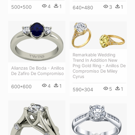
4
1
3
1
500*500
640*480
Remarkable Wedding
Trend In Addition New
Png Gold Ring - Anillos De
Alianzas De Boda - Anillos
Compromiso De Miley
De Zafiro De Compromiso
Cyrus
4
1
600*600
5
1
590*304