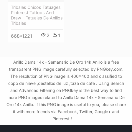
Tribales Chicos Tatuages
Pinterest Tattoos And
Draw - Tatuajes De Anillos
Tribales
2
1
668*1221
Anillo Dama 14k - Semanario De Oro 14k Anillo is a free
transparent PNG image carefully selected by PNGkey.com.
The resolution of PNG image is 400x400 and classified to
copo de nieve ,destellos de luz ,taza de cafe . Using Search
and Advanced Filtering on PNGkey is the best way to find
more PNG images related to Anillo Dama 14k - Semanario De
Oro 14k Anillo. If this PNG image is useful to you, please share
it with more friends via Facebook, Twitter, Google+ and
Pinterest.!