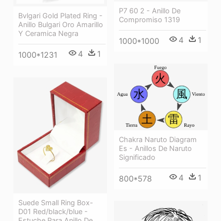
P7 60 2 - Anillo De
Bvlgari Gold Plated Ring -
Compromiso 1319
Anillo Bulgari Oro Amarillo
Y Ceramica Negra
4
1
1000*1000
4
1
1000*1231
Chakra Naruto Diagram
Es - Anillos De Naruto
Significado
4
1
800*578
Suede Small Ring Box-
D01 Red/black/blue -
Estuche Para Anillo De