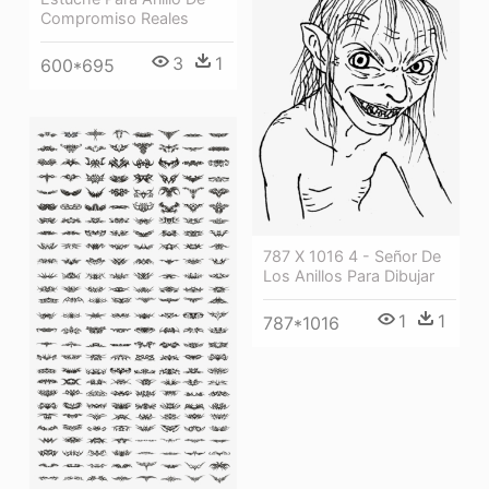
Compromiso Reales
3
1
600*695
787 X 1016 4 - Señor De
Los Anillos Para Dibujar
1
1
787*1016