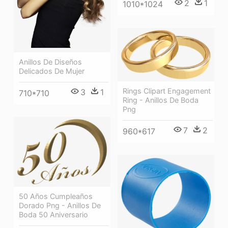
2
1
1010*1024
Anillos De Diseños
Delicados De Mujer
Rings Clipart Engagement
3
1
710*710
Ring - Anillos De Boda
Png
7
2
960*617
50 Años Cumpleaños
Dorado Png - Anillos De
Boda 50 Aniversario