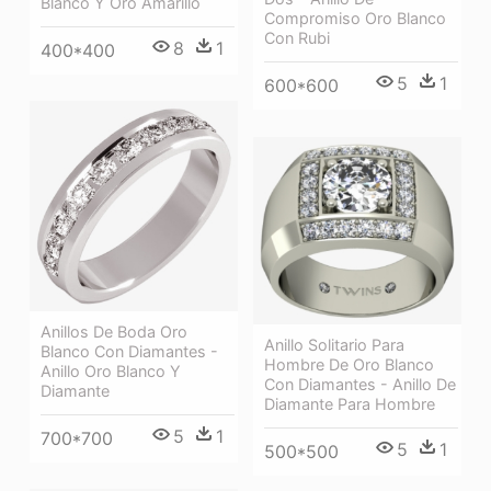
Blanco Y Oro Amarillo
Compromiso Oro Blanco
Con Rubi
8
1
400*400
5
1
600*600
Anillos De Boda Oro
Anillo Solitario Para
Blanco Con Diamantes -
Hombre De Oro Blanco
Anillo Oro Blanco Y
Con Diamantes - Anillo De
Diamante
Diamante Para Hombre
5
1
700*700
5
1
500*500