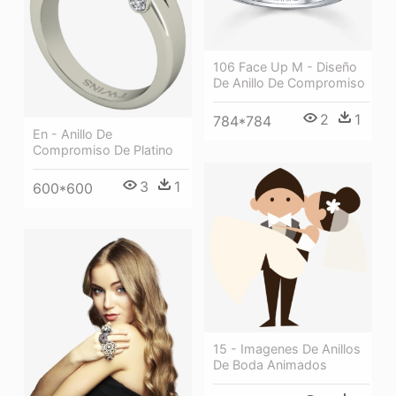
106 Face Up M - Diseño
De Anillo De Compromiso
2
1
784*784
En - Anillo De
Compromiso De Platino
3
1
600*600
15 - Imagenes De Anillos
De Boda Animados